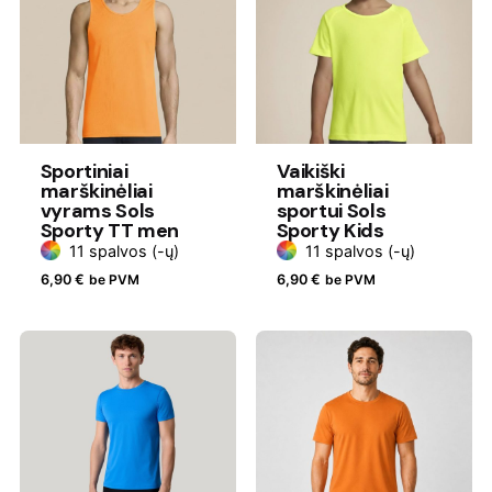
Sportiniai
Vaikiški
marškinėliai
marškinėliai
vyrams Sols
sportui Sols
Sporty TT men
Sporty Kids
11 spalvos (-ų)
11 spalvos (-ų)
6,90
€
be PVM
6,90
€
be PVM