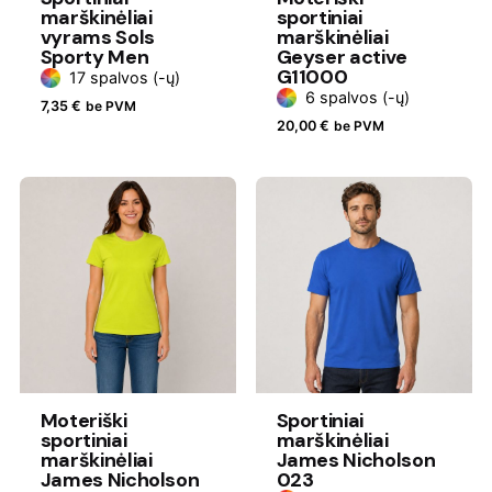
marškinėliai
sportiniai
vyrams Sols
marškinėliai
Sporty Men
Geyser active
G11000
17 spalvos (-ų)
6 spalvos (-ų)
7,35
€
be PVM
20,00
€
be PVM
Moteriški
Sportiniai
sportiniai
marškinėliai
marškinėliai
James Nicholson
James Nicholson
023