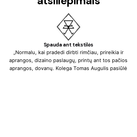
atsiliepimais
Spauda ant tekstilės
„Normalu, kai pradedi dirbti rimčiau, prireikia ir
aprangos, dizaino paslaugų, printų ant tos pačios
aprangos, dovanų. Kolega Tomas Augulis pasiūlė
pasibandyti pas save. Nuo tos dienos „7
natos”/“marskineliai.lt” tapo neatsiejama studijos
dalimi. Daugybė striukių, džemperių, marškinėlių,
dovanėlių buvo pagaminta per tą laikotarpį. Buvau
gavęs ir pigesnių pasiūlymų, bet kai susidėdavo
terminai, paslaugos kokybė ir ypatingai nuoširdus
bendravimas, abejonių nebeliko. Drąsiai galiu siūlyti
esant reikalui pas juos apsilankyti.”