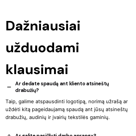
Dažniausiai
užduodami
klausimai
Ar dedate spaudą ant kliento atsineštų
drabužių?
Taip, galime atspausdinti logotipą, norimą užrašą ar
uždėti kitą pageidaujamą spaudą ant jūsų atsineštų
drabužių, audinių ir įvairių tekstilės gaminių.
Ar galite pasiūlyti darbo aprangą?