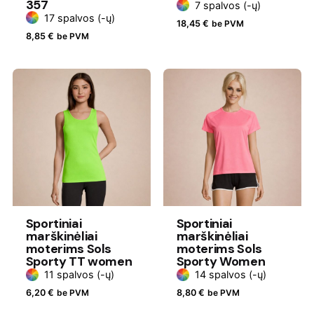
357
7 spalvos (-ų)
17 spalvos (-ų)
18,45
€
be PVM
8,85
€
be PVM
Sportiniai
Sportiniai
marškinėliai
marškinėliai
moterims Sols
moterims Sols
Sporty TT women
Sporty Women
11 spalvos (-ų)
14 spalvos (-ų)
6,20
€
be PVM
8,80
€
be PVM