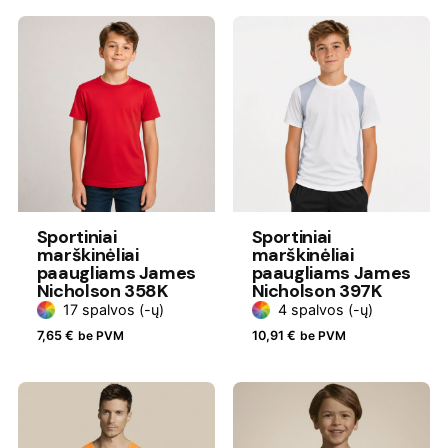
Sportiniai
Sportiniai
marškinėliai
marškinėliai
paaugliams James
paaugliams James
Nicholson 358K
Nicholson 397K
17 spalvos (-ų)
4 spalvos (-ų)
7,65
€
be PVM
10,91
€
be PVM