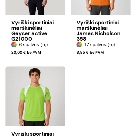
Vyriški sportiniai
Vyriški sportiniai
marškinėliai
marškinėliai
Geyser active
James Nicholson
G21000
358
6 spalvos (-ų)
17 spalvos (-ų)
20,00
€
be PVM
8,85
€
be PVM
Vyriški sportiniai