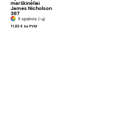
marškinėliai
James Nicholson
397
5 spalvos (-ų)
11,85
€
be PVM