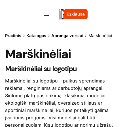
Skip
to
Užklausa
content
Pradinis
Katalogas
Apranga verslui
Marškinėliai
Marškinėliai
Marškinėliai su logotipu
Marškinėliai su logotipu – puikus sprendimas
reklamai, renginiams ar darbuotojų aprangai.
Siūlome platų pasirinkimą: klasikiniai modeliai,
ekologiški marškinėliai, oversized stiliaus ar
sportiniai marškinėliai, kuriuos pritaikyti galima
įvairioms progoms. Visi modeliai gali būti
personalizuojami jūsų logotipu ar norimu užrašu.