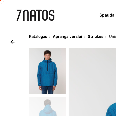
Skip
to
Spauda
content
Katalogas
Apranga verslui
Striukės
Uni