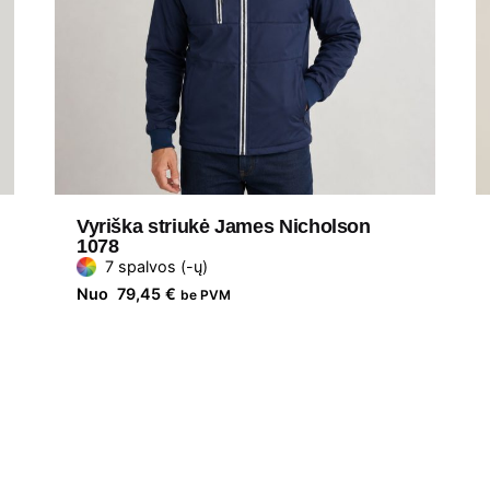
Vyriška striukė James Nicholson
1078
7 spalvos (-ų)
Nuo
79,45
€
be PVM