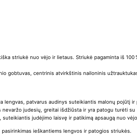
ška striukė nuo vėjo ir lietaus. Striukė pagaminta iš 100 %
o gobtuvas, centrinis atvirkštinis nailoninis užtrauktuk
 lengvas, patvarus audinys suteikiantis malonų pojūtį ir pui
 nevaržo judesių, greitai išdžiūsta ir yra patogu turėti su
, suteikiantis judėjimo laisvę ir patikimą apsaugą nuo vėj
 pasirinkimas ieškantiems lengvos ir patogios striukės.