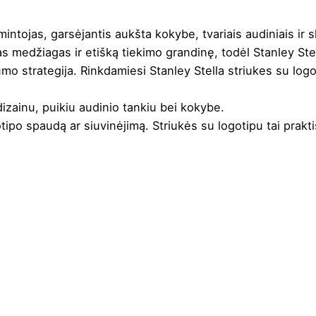
intojas, garsėjantis aukšta kokybe, tvariais audiniais ir
as medžiagas ir etišką tiekimo grandinę, todėl Stanley Ste
mo strategija. Rinkdamiesi Stanley Stella striukes su logo
dizainu, puikiu audinio tankiu bei kokybe.
otipo spaudą ar siuvinėjimą
. Striukės su logotipu tai prakt
lyna
,
Fuchia
,
Juoda
,
Khaki
,
Oranžinė
,
Raudona
,
Royal mė
i džiovyklėje