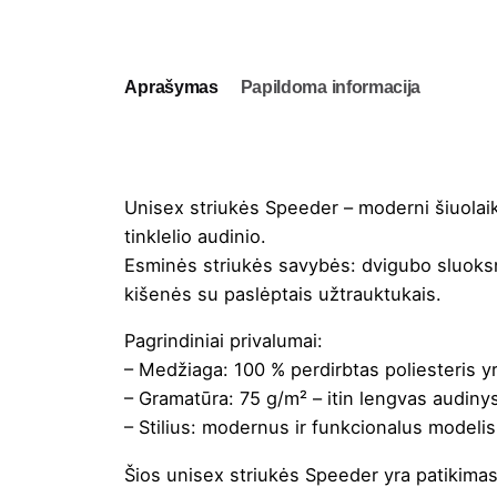
Aprašymas
Papildoma informacija
Unisex striukės Speeder – moderni šiuolaiki
tinklelio audinio.
Esminės striukės savybės: dvigubo sluoksni
kišenės su paslėptais užtrauktukais.
Pagrindiniai privalumai:
– Medžiaga: 100 % perdirbtas poliesteris yra
– Gramatūra: 75 g/m² – itin lengvas audinys
– Stilius: modernus ir funkcionalus modelis
Šios unisex striukės Speeder yra patikimas