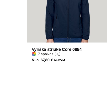
Vyriška striukė Core 0854
7 spalvos (-ų)
Nuo
67,80
€
be PVM