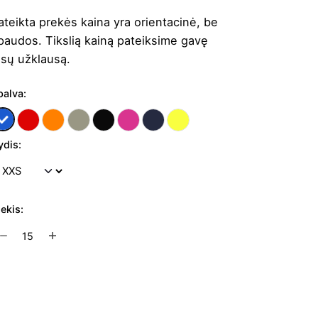
ateikta prekės kaina yra orientacinė, be
paudos. Tikslią kainą pateiksime gavę
ūsų užklausą.
palva:
ydis:
iekis:
rodukto
ekis:
nisex
triukės
Į užklausų krepšelį
peeder