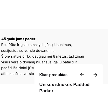
Aš galiu jums padėti
Esu Rūta ir galiu atsakyti į jūsų klausimus,
susijusius su verslo dovanomis.
Šioje srityje dirbu daugiau nei 8 metus, tad žinau
visus verslo dovanų niuansus, galiu patarti ir
padėti išsirinkti jūsų įmonės stilių ir viziją
atitinkančias verslo dovanas.
Kitas produktas
Unisex striukės Padded
Parker