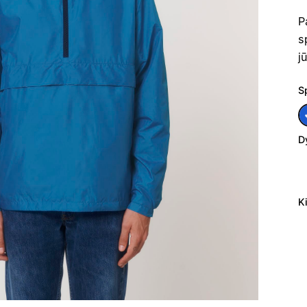
P
s
j
S
D
K
p
ki
U
s
S