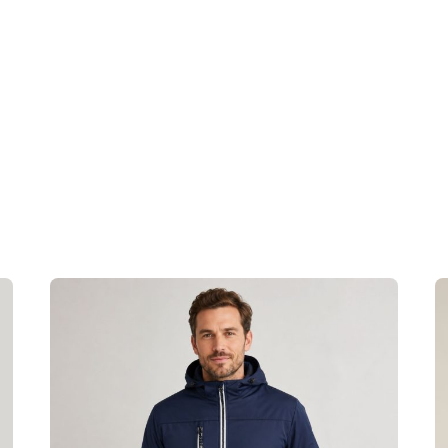
urs together, no ironing, wash inside out. Close all zips
XL, XXS, XS
iesteris