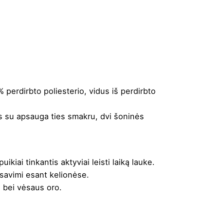
 perdirbto poliesterio, vidus iš perdirbto
as su apsauga ties smakru, dvi šoninės
kiai tinkantis aktyviai leisti laiką lauke.
 savimi esant kelionėse.
o bei vėsaus oro.