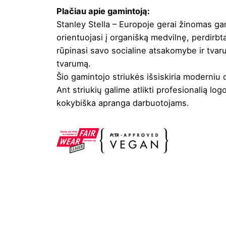
Plačiau apie gamintoją:
Stanley Stella – Europoje gerai žinomas gam
orientuojasi į organišką medvilnę, perdirbt
rūpinasi savo socialine atsakomybe ir tvaru
tvarumą.
Šio gamintojo striukės išsiskiria moderniu 
Ant striukių galime atlikti profesionalią
log
kokybiška apranga darbuotojams.
Spalva
Citrininė
,
French mė
Valymas
Negalima
Džiovinimas
Draudžiama džiovint
Lyginimas
Negalima