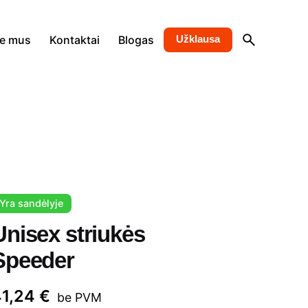
ie mus
Kontaktai
Blogas
Užklausa
Yra sandėlyje
Unisex striukės
Speeder
41,24
€
be PVM