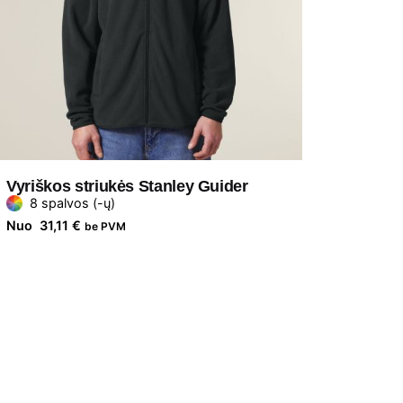
Vyriškos striukės Stanley Guider
8 spalvos (-ų)
Nuo
31,11
€
be PVM