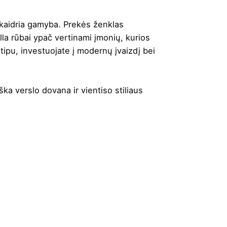
 skaidria gamyba. Prekės ženklas
lla rūbai ypač vertinami įmonių, kurios
tipu, investuojate į modernų įvaizdį bei
iška verslo dovana ir vientiso stiliaus
lyna