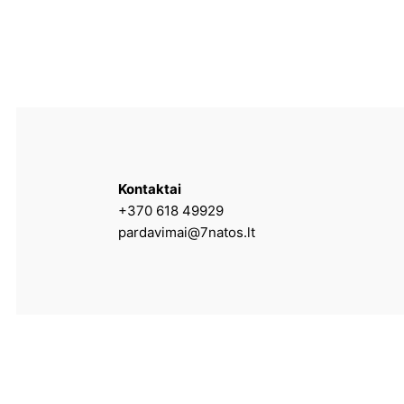
Kontaktai
+370 618 49929
pardavimai@7natos.lt