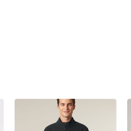
, wash similar colours together, no ironing, no tumble dr
 S, XL, XXL
 ir elastanas