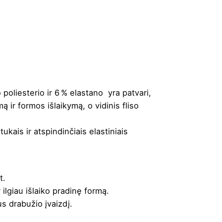
 poliesterio ir 6 % elastano yra patvari,
ą ir formos išlaikymą, o vidinis fliso
kais ir atspindinčiais elastiniais
t.
ilgiau išlaiko pradinę formą.
s drabužio įvaizdį.