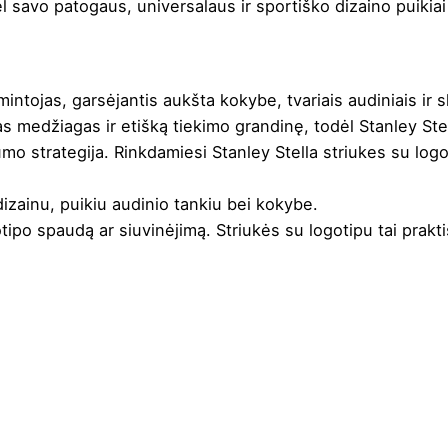
l savo patogaus, universalaus ir sportiško dizaino puikiai
intojas, garsėjantis aukšta kokybe, tvariais audiniais ir
as medžiagas ir etišką tiekimo grandinę, todėl Stanley Ste
mo strategija. Rinkdamiesi Stanley Stella striukes su logo
dizainu, puikiu audinio tankiu bei kokybe.
otipo spaudą ar siuvinėjimą
. Striukės su logotipu tai prakt
a
,
Smaragdinė
,
Tamsiai pilka
 džiovyklėje