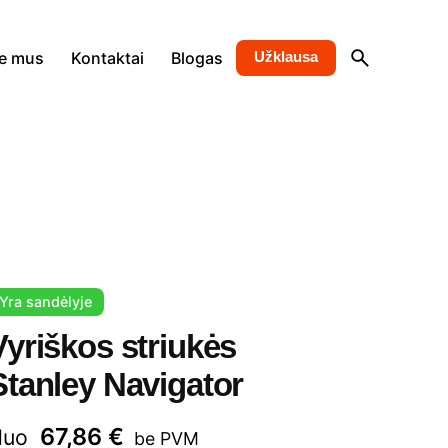
e mus
Kontaktai
Blogas
Užklausa
Yra sandėlyje
Vyriškos striukės
Stanley Navigator
67,86
€
Nuo
be PVM