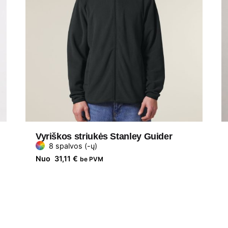
Vyriškos striukės Stanley Guider
8 spalvos (-ų)
Nuo
31,11
€
be PVM