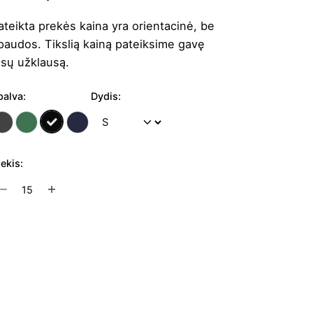
ateikta prekės kaina yra orientacinė, be
paudos. Tikslią kainą pateiksime gavę
ūsų užklausą.
palva:
Dydis:
iekis:
rodukto
ekis:
yriškos
triukės
Į užklausų krepšelį
tanley
avigator