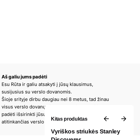
Aš galiu jums padėti
Esu Rūta ir galiu atsakyti į jūsų klausimus,
susijusius su verslo dovanomis.
Šioje srityje dirbu daugiau nei 8 metus, tad žinau
visus verslo dovanų niuansus, galiu patarti ir
padėti išsirinkti jūsų įmonės stilių ir viziją
Kitas produktas
atitinkančias verslo dovanas.
Vyriškos striukės Stanley
Discoverer