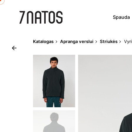
Skip
to
Spauda
content
Katalogas
Apranga verslui
Striukės
Vyr