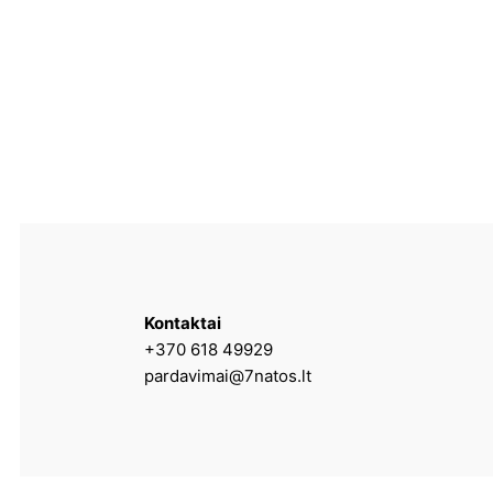
Kontaktai
+370 618 49929
pardavimai@7natos.lt