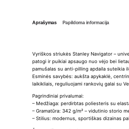
Aprašymas
Papildoma informacija
Vyriškos striukės Stanley Navigator – univer
patogi ir puikiai apsaugo nuo vėjo bei lieta
pamušalas su anti-pilling apdaila suteikia il
Esminės savybės: aukšta apykaklė, centrinis
laikikliais, reguliuojami rankovių galai su 
Pagrindiniai privalumai:
– Medžiaga: perdirbtas poliesteris su elast
– Gramatūra: 342 g/m² – vidutinio storio me
– Stilius: modernus, sportiškas dizainas pa