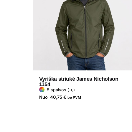
Vyriška striukė James Nicholson
1154
5 spalvos (-ų)
Nuo
40,75
€
be PVM