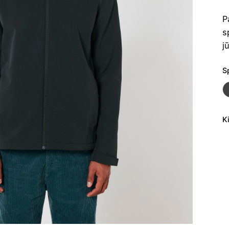
P
s
j
S
K
p
ki
V
s
S
N