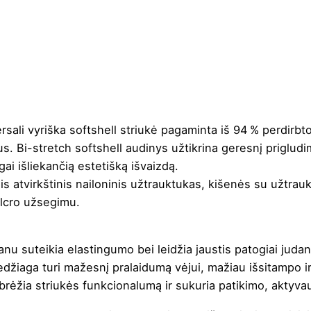
sali vyriška softshell striukė pagaminta iš 94 % perdirbto
us. Bi-stretch softshell audinys užtikrina geresnį prigludim
gai išliekančią estetišką išvaizdą.
 atvirkštinis nailoninis užtrauktukas, kišenės su užtrauktu
Velcro užsegimu.
anu suteikia elastingumo bei leidžia jaustis patogiai judan
džiaga turi mažesnį pralaidumą vėjui, mažiau išsitampo ir 
brėžia striukės funkcionalumą ir sukuria patikimo, aktyvau