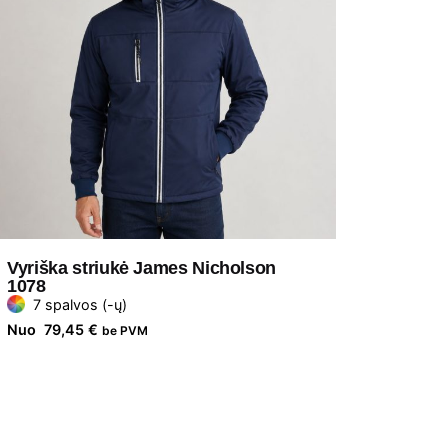
Vyriška striukė James Nicholson
1078
7 spalvos (-ų)
Nuo
79,45
€
be PVM