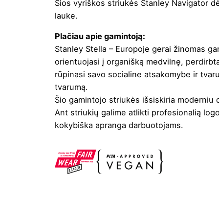
Šios vyriškos striukės Stanley Navigator dė
lauke.
Plačiau apie gamintoją:
Stanley Stella – Europoje gerai žinomas gam
orientuojasi į organišką medvilnę, perdirbt
rūpinasi savo socialine atsakomybe ir tvaru
tvarumą.
Šio gamintojo striukės išsiskiria moderniu 
Ant striukių galime atlikti profesionalią
log
kokybiška apranga darbuotojams.
Spalva
French mėlyna
,
Juod
Valymas
Negalima
Džiovinimas
Draudžiama džiovinti