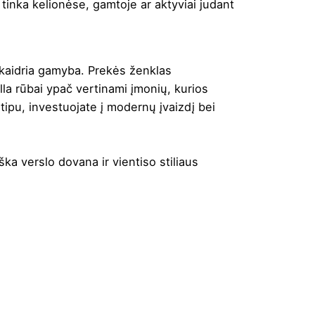
 tinka kelionėse, gamtoje ar aktyviai judant
 skaidria gamyba. Prekės ženklas
lla rūbai ypač vertinami įmonių, kurios
tipu, investuojate į modernų įvaizdį bei
iška verslo dovana ir vientiso stiliaus