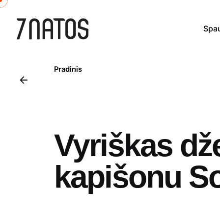
Skip
to
Spa
content
Pradinis
Vyriškas dž
kapišonu S