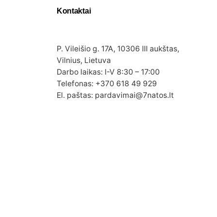
Kontaktai
P. Vileišio g. 17A, 10306 III aukštas,
Vilnius, Lietuva
Darbo laikas: I-V 8:30 – 17:00
Telefonas: +370 618 49 929
El. paštas: pardavimai@7natos.lt
Į viršų