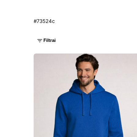
#73524c
Filtrai