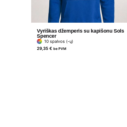
Vyriškas džemperis su kapišonu Sols
Spencer
10 spalvos (-ų)
29,35
€
be PVM