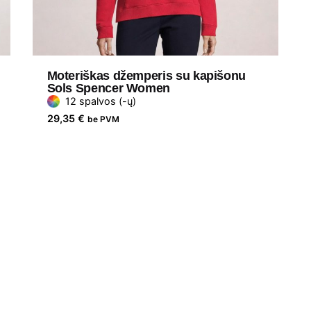
Moteriškas džemperis su kapišonu
Sols Spencer Women
12 spalvos (-ų)
29,35
€
be PVM