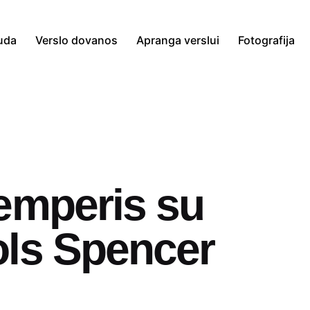
uda
Verslo dovanos
Apranga verslui
Fotografija
emperis su
ols Spencer