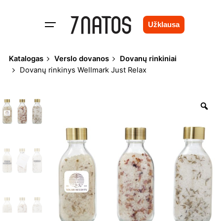
Skip
to
Užklausa
content
Katalogas
Verslo dovanos
Dovanų rinkiniai
Dovanų rinkinys Wellmark Just Relax
Zo