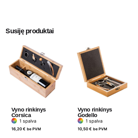
Spalva
Skaidri
Aukštis
6,00 cm
Susiję produktai
Ilgis
18,50 cm
Plotis
15,50 cm
Medžiaga
Glass
Prekės ženklas
Avenue
Vyno rinkinys
Vyno rinkinys
Corsica
Godello
1 spalva
1 spalva
16,20
€
be PVM
10,50
€
be PVM