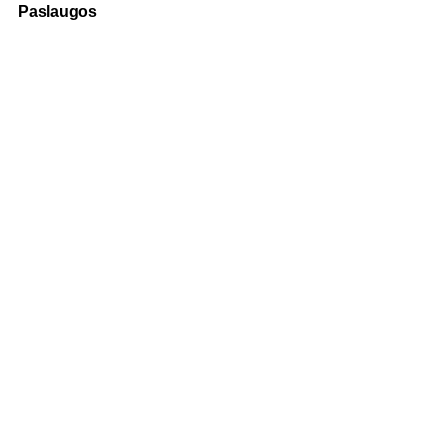
Paslaugos
Fotografija
Verslo dovanos
Spauda
Apranga verslui
Apie mus