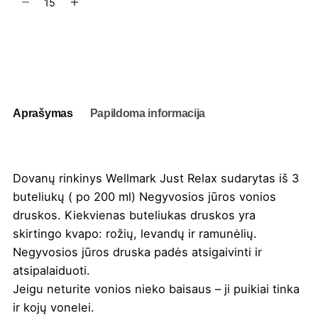
kiekis:
Dovanų
rinkinys
Į užklausų krepšelį
Wellmark
Just
Relax
Aprašymas
Papildoma informacija
Dovanų rinkinys Wellmark Just Relax sudarytas iš 3
buteliukų ( po 200 ml) Negyvosios jūros vonios
druskos. Kiekvienas buteliukas druskos yra
skirtingo kvapo: rožių, levandų ir ramunėlių.
Negyvosios jūros druska padės atsigaivinti ir
atsipalaiduoti.
Jeigu neturite vonios nieko baisaus – ji puikiai tinka
ir kojų vonelei.