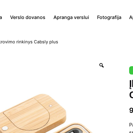
a
Verslo dovanos
Apranga verslui
Fotografija
A
krovimo rinkinys Cabsly plus
Zoom
P
s