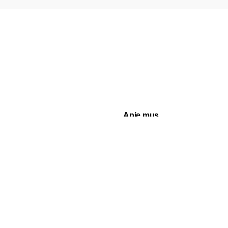
Apie mus
Kas mes esame?
anos
Blogas
rslui