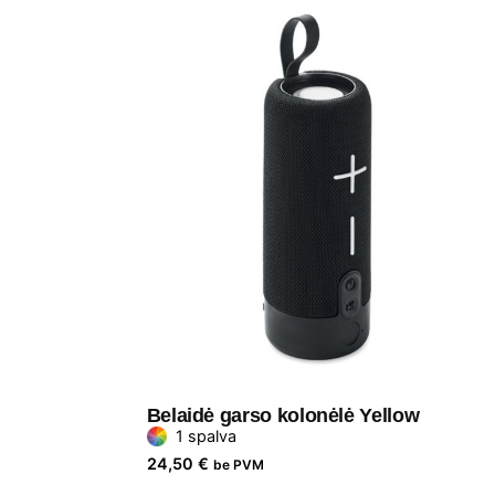
Belaidė garso kolonėlė Yellow
1 spalva
24,50
€
be PVM