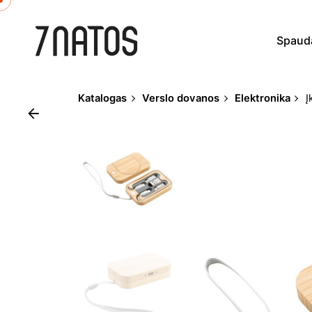
Skip
to
Spaud
content
Katalogas
Verslo dovanos
Elektronika
Į