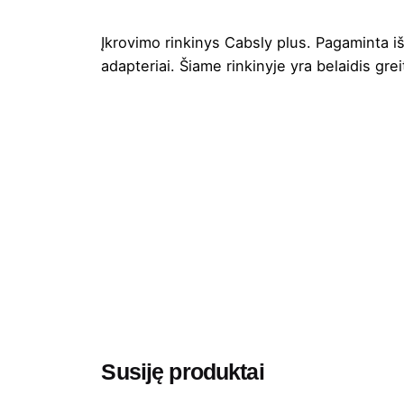
Įkrovimo rinkinys Cabsly plus. Pagaminta i
adapteriai. Šiame rinkinyje yra belaidis grei
Spalva
Aukštis
Ilgis
Plotis
Medžiaga
Gramatūra / Talpa
Susiję produktai