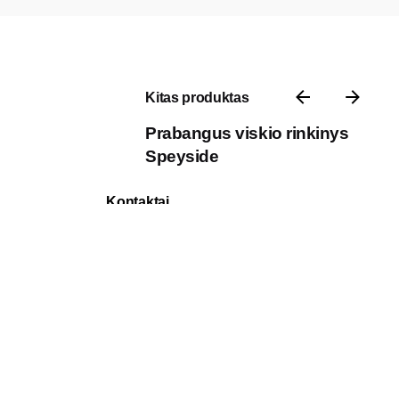
Kitas produktas
Prabangus viskio rinkinys
Speyside
Kontaktai
P. Vileišio g. 17A, 10306 III aukštas,
Vilnius, Lietuva
Darbo laikas: I-V 8:30 – 17:00
Telefonas: +370 618 49 929
El. paštas: pardavimai@7natos.lt