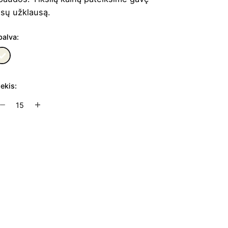
ūsų užklausą.
palva:
iekis:
rodukto
ekis:
krovimo
inkinys
Į užklausų krepšelį
absly
lus