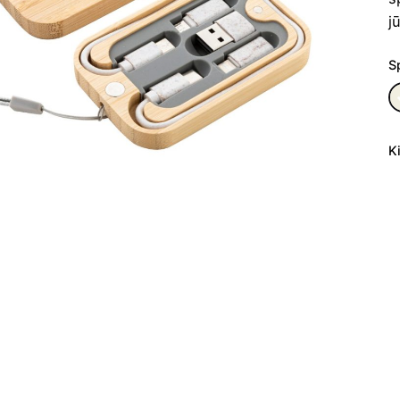
j
S
K
p
ki
Į
r
C
p