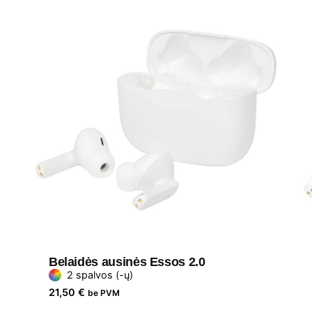
Belaidės ausinės Essos 2.0
2 spalvos (-ų)
21,50
€
be PVM