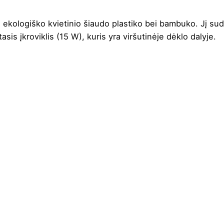
š ekologiško kvietinio šiaudo plastiko bei bambuko. Jį su
tasis įkroviklis (15 W), kuris yra viršutinėje dėklo dalyje.
Natūrali
2 cm
6 cm
9 cm
Kvietinio šiaudo plastikas ir bambukas
90 g