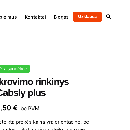
pie mus
Kontaktai
Blogas
Užklausa
Yra sandėlyje
Įkrovimo rinkinys
Cabsly plus
9,50
€
be PVM
ateikta prekės kaina yra orientacinė, be
paudos. Tikslią kainą pateiksime gavę