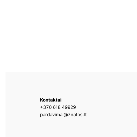
Kontaktai
+370 618 49929
pardavimai@7natos.lt