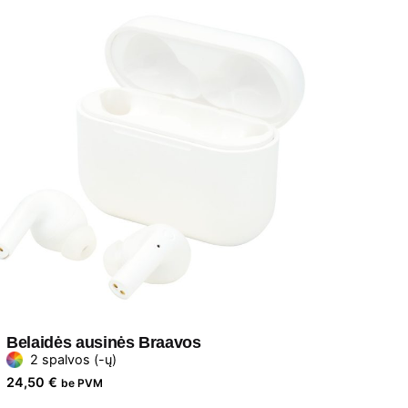
Belaidės ausinės Braavos
2 spalvos (-ų)
24,50
€
be PVM