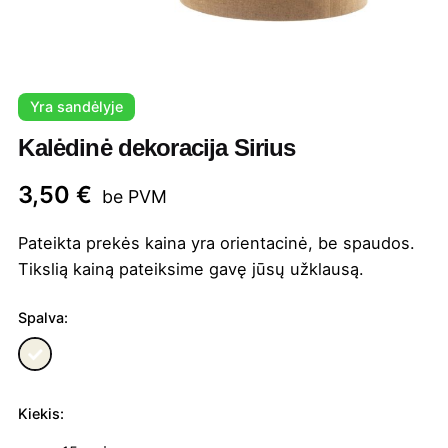
Yra sandėlyje
Kalėdinė dekoracija Sirius
3,50
€
be PVM
Pateikta prekės kaina yra orientacinė, be spaudos.
Tikslią kainą pateiksime gavę jūsų užklausą.
Spalva:
Kiekis:
produkto