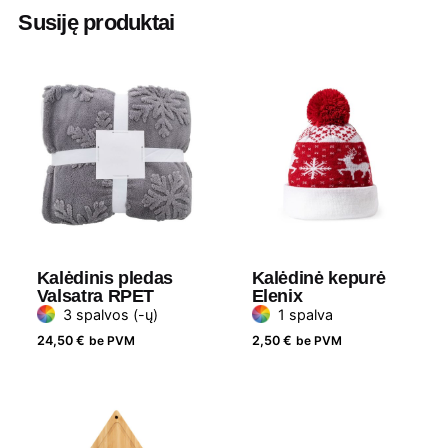
Aukštis
8 cm
Susiję produktai
Diametras
7.5 cm
Medžiaga
Mediena
Kalėdinis pledas
Kalėdinė kepurė
Valsatra RPET
Elenix
3 spalvos (-ų)
1 spalva
24,50
€
be PVM
2,50
€
be PVM