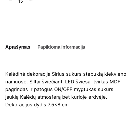
kiekis:
Kalėdinė
dekoracija
Į užklausų krepšelį
Sirius
Aprašymas
Papildoma informacija
Kalėdinė dekoracija Sirius sukurs stebuklą kiekvieno
namuose. Šiltai šviečianti LED šviesa, tvirtas MDF
pagrindas ir patogus ON/OFF mygtukas sukurs
jaukią Kalėdų atmosferą bet kurioje erdvėje.
Dekoracijos dydis 7.5×8 cm
Spalva
Natūrali