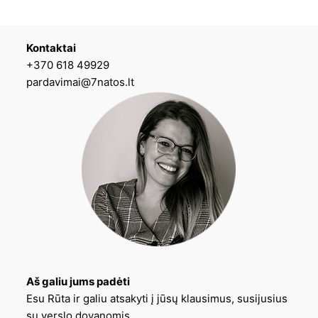
Kontaktai
+370 618 49929
pardavimai@7natos.lt
Aš galiu jums padėti
Esu Rūta ir galiu atsakyti į jūsų klausimus, susijusius
su verslo dovanomis.