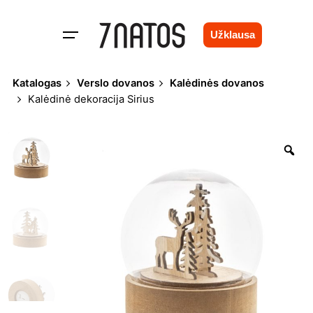
Skip
to
Užklausa
content
Katalogas
Verslo dovanos
Kalėdinės dovanos
Kalėdinė dekoracija Sirius
Zo