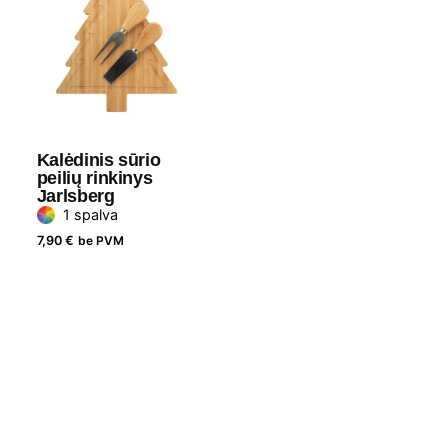
Kalėdinis sūrio
peilių rinkinys
Jarlsberg
1 spalva
7,90
€
be PVM