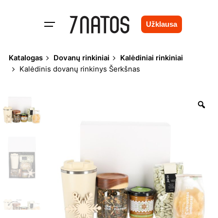
Skip
to
Užklausa
content
Katalogas
Dovanų rinkiniai
Kalėdiniai rinkiniai
Kalėdinis dovanų rinkinys Šerkšnas
Zo