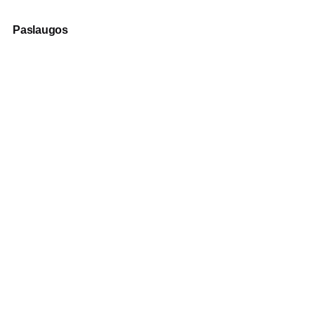
Paslaugos
Fotografija
Verslo dovanos
Spauda
Apranga verslui
Apie mus