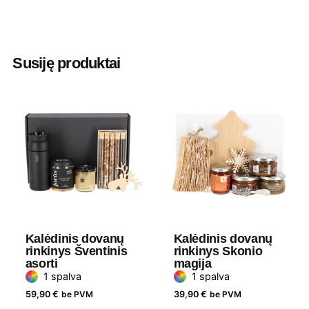
Spalva
Balta
Aukštis
10 cm
Susiję produktai
Ilgis
22 cm
Plotis
22 cm
Kalėdinis dovanų
Kalėdinis dovanų
rinkinys Šventinis
rinkinys Skonio
asorti
magija
1 spalva
1 spalva
59,90
€
be PVM
39,90
€
be PVM