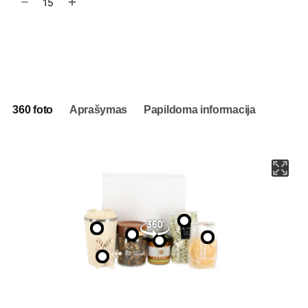
kiekis:
Kalėdinis
dovanų
Į užklausų krepšelį
rinkinys
Šerkšnas
360 foto
Aprašymas
Papildoma informacija