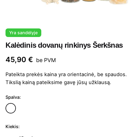
Yra sandėlyje
Kalėdinis dovanų rinkinys Šerkšnas
45,90
€
be PVM
Pateikta prekės kaina yra orientacinė, be spaudos.
Tikslią kainą pateiksime gavę jūsų užklausą.
Spalva:
Kiekis:
produkto