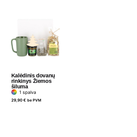
Kalėdinis dovanų
rinkinys Žiemos
šiluma
1 spalva
spauda
29,90
€
be PVM