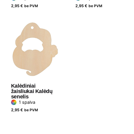
2,95
€
be PVM
2,95
€
be PVM
čia
Kalėdiniai
žaisliukai Kalėdų
senelis
1 spalva
2,95
€
be PVM