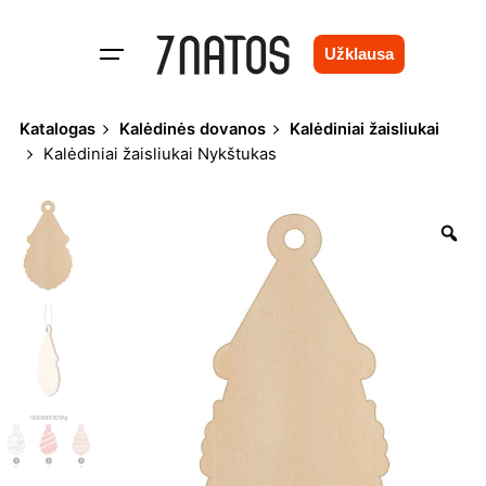
Skip
to
Užklausa
content
Katalogas
Kalėdinės dovanos
Kalėdiniai žaisliukai
Kalėdiniai žaisliukai Nykštukas
Zo