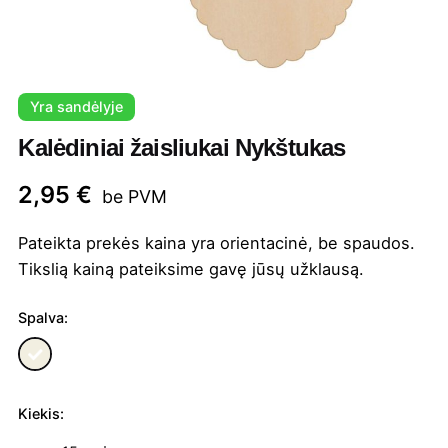
Yra sandėlyje
Kalėdiniai žaisliukai Nykštukas
2,95
€
be PVM
Pateikta prekės kaina yra orientacinė, be spaudos.
Tikslią kainą pateiksime gavę jūsų užklausą.
Spalva:
Kiekis:
produkto