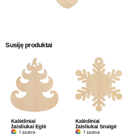
Spalva
Natūrali
Aukštis
9.00 cm
Susiję produktai
Plotis
4.80 cm
Medžiaga
Medis
Kalėdiniai
Kalėdiniai
žaisliukai Eglė
žaisliukai Snaigė
1 spalva
1 spalva