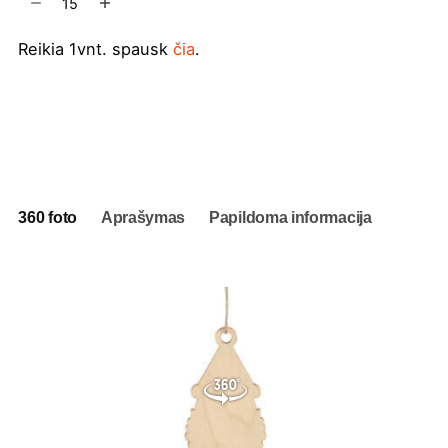
kiekis:
Kalėdiniai
Reikia 1vnt. spausk
čia
.
žaisliukai
Nykštukas
Į užklausų krepšelį
360 foto
Aprašymas
Papildoma informacija