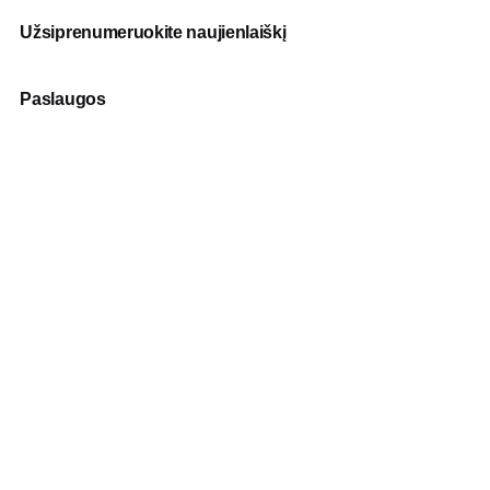
Užsiprenumeruokite naujienlaiškį
Paslaugos
Fotografija
Verslo dovanos
Spauda
Apranga verslui
Apie mus