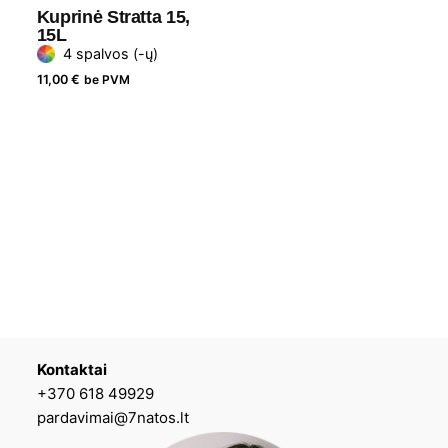
Kuprinė Stratta 15,
15L
4 spalvos (-ų)
11,00
€
be PVM
Kontaktai
+370 618 49929
pardavimai@7natos.lt