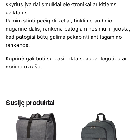
skyrius įvairiai smulkiai elektronikai ar kitiems
daiktams.
Paminkštinti pečių dirželiai, tinklinio audinio
nugarinė dalis, rankena patogiam nešimui ir juosta,
kad patogiai būtų galima pakabinti ant lagamino
rankenos.
Kuprinė gali būti su pasirinkta
spauda
: logotipu ar
norimu užrašu.
Spalva
Juoda
Aukštis
21
Susiję produktai
Ilgis
31
Plotis
48