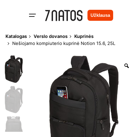
Skip
to
Užklausa
content
Katalogas
Verslo dovanos
Kuprinės
Nešiojamo kompiuterio kuprinė Notion 15.6, 25L
Zo