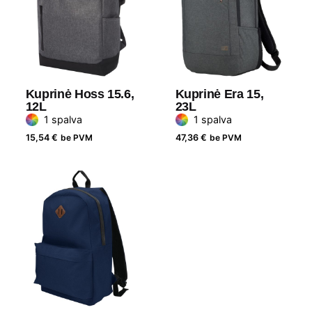
Medžiaga
Nailonas
Prekės ženklas
Avenue
Kuprinė Hoss 15.6,
Kuprinė Era 15,
12L
23L
1 spalva
1 spalva
15,54
€
be PVM
47,36
€
be PVM