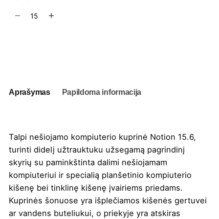
produkto
kiekis:
Nešiojamo
kompiuterio
Į užklausų krepšelį
kuprinė
Notion
15.6,
25L
Aprašymas
Papildoma informacija
Talpi nešiojamo kompiuterio kuprinė Notion 15.6,
turinti didelį užtrauktuku užsegamą pagrindinį
skyrių su paminkštinta dalimi nešiojamam
kompiuteriui ir specialią planšetinio kompiuterio
kišenę bei tinklinę kišenę įvairiems priedams.
Kuprinės šonuose yra išplečiamos kišenės gertuvei
ar vandens buteliukui, o priekyje yra atskiras