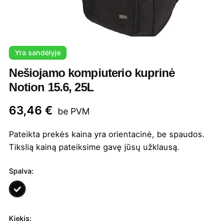
Yra sandėlyje
Nešiojamo kompiuterio kuprinė
Notion 15.6, 25L
63,46
€
be PVM
Pateikta prekės kaina yra orientacinė, be spaudos.
Tikslią kainą pateiksime gavę jūsų užklausą.
Spalva:
Kiekis: