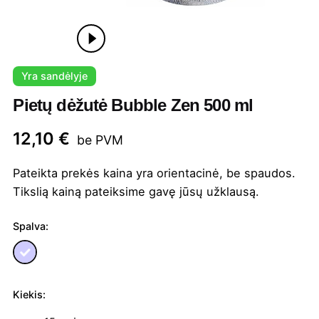
Yra sandėlyje
Pietų dėžutė Bubble Zen 500 ml
12,10
€
be PVM
Pateikta prekės kaina yra orientacinė, be spaudos.
Tikslią kainą pateiksime gavę jūsų užklausą.
Spalva:
Kiekis:
produkto