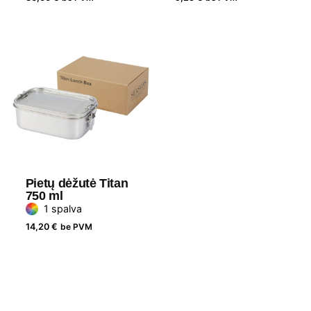
Pietų dėžutė Titan
750 ml
1 spalva
14,20
€
be PVM