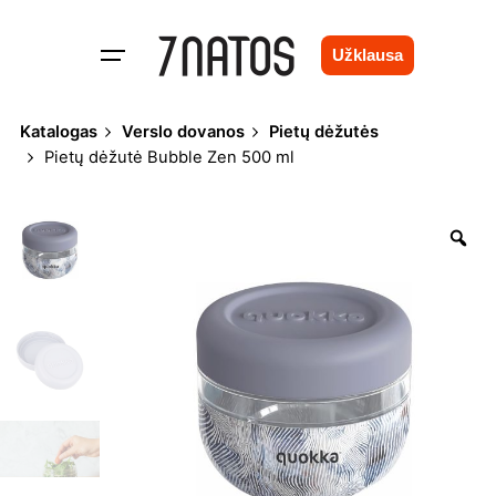
Skip
to
Užklausa
content
Katalogas
Verslo dovanos
Pietų dėžutės
Pietų dėžutė Bubble Zen 500 ml
Zo