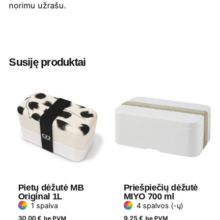
norimu užrašu.
Spalva
Alyvinė
Aukštis
8.9 cm
Susiję produktai
Diametras
10.5 cm
Medžiaga
Plastikas ir silikonas
Gramatūra / Talpa
500 ml
Pietų dėžutė MB
Priešpiečių dėžutė
Original 1L
MIYO 700 ml
1 spalva
4 spalvos (-ų)
30,00
€
be PVM
9,25
€
be PVM