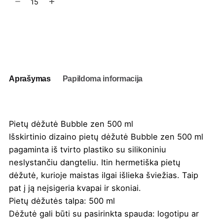
kiekis:
Pietų
dėžutė
Į užklausų krepšelį
Bubble
Zen
500
ml
Aprašymas
Papildoma informacija
Pietų dėžutė Bubble zen 500 ml
Išskirtinio dizaino pietų dėžutė Bubble zen 500 ml
pagaminta iš tvirto plastiko su silikoniniu
neslystančiu dangteliu. Itin hermetiška pietų
dėžutė, kurioje maistas ilgai išlieka šviežias. Taip
pat į ją neįsigeria kvapai ir skoniai.
Pietų dėžutės talpa: 500 ml
Dėžutė gali būti su pasirinkta
spauda
: logotipu ar