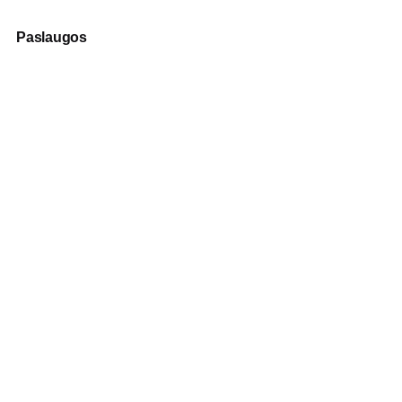
Paslaugos
Fotografija
Verslo dovanos
Spauda
Apranga verslui
Apie mus