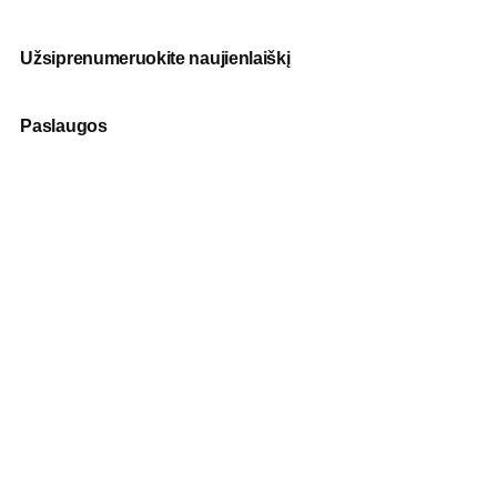
Užsiprenumeruokite naujienlaiškį
Paslaugos
Fotografija
Verslo dovanos
Spauda
Apranga verslui
Apie mus