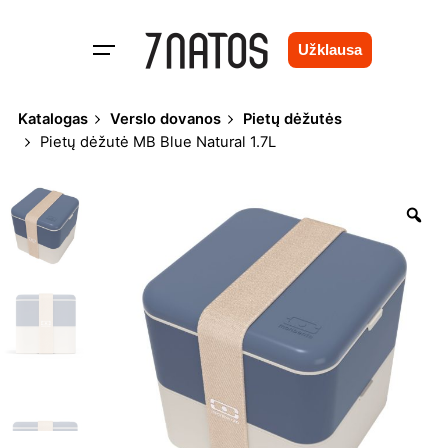
Skip
to
Užklausa
content
Katalogas
Verslo dovanos
Pietų dėžutės
Pietų dėžutė MB Blue Natural 1.7L
Zo