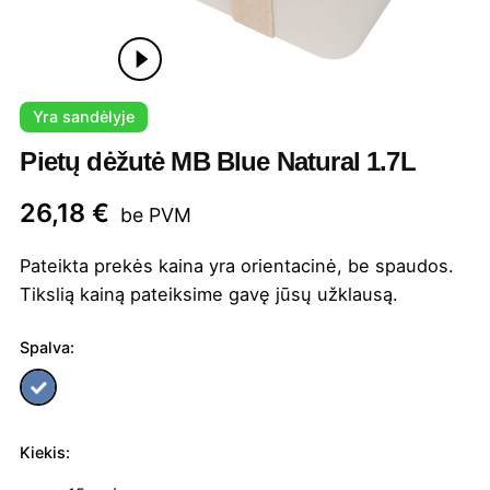
Yra sandėlyje
Pietų dėžutė MB Blue Natural 1.7L
26,18
€
be PVM
Pateikta prekės kaina yra orientacinė, be spaudos.
Tikslią kainą pateiksime gavę jūsų užklausą.
Spalva:
Kiekis:
produkto