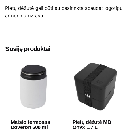
Pietų dėžutė gali būti su pasirinkta
spauda
: logotipu
ar norimu užrašu.
Spalva
Šviesi mėlyna
Aukštis
14 cm
Susiję produktai
Ilgis
14 cm
Plotis
14 cm
Medžiaga
PBT plastikas
Gramatūra / Talpa
1.7 L
Maisto termosas
Pietų dėžutė MB
Doveron 500 ml
Onyx 1.7 L