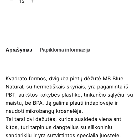
kiekis:
Pietų
dėžutė
Į užklausų krepšelį
MB
Blue
Natural
1.7L
Aprašymas
Papildoma informacija
Kvadrato formos, dviguba pietų dėžutė MB Blue
Natural, su hermetiškais skyriais, yra pagaminta iš
PBT, aukštos kokybės plastiko, tinkančio sąlyčiui su
maistu, be BPA. Ją galima plauti indaplovėje ir
naudoti mikrobangų krosnelėje.
Tai tarsi dvi dėžutės, kurios susideda viena ant
kitos, turi tarpinius dangtelius su silikoniniu
sandarikliu ir yra sutvirtintos specialia juostele.