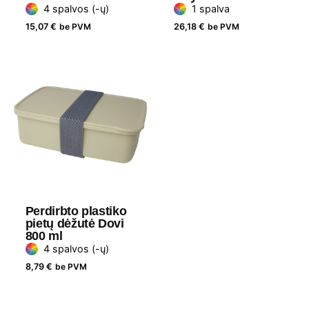
4 spalvos (-ų)
1 spalva
15,07
€
be PVM
26,18
€
be PVM
Perdirbto plastiko
pietų dėžutė Dovi
800 ml
4 spalvos (-ų)
8,79
€
be PVM