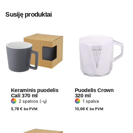
Aukštis
7 cm
Susiję produktai
Diametras
7.7 cm
Medžiaga
Keramika
Gramatūra / Talpa
300 ml
Keraminis puodelis
Puodelis Crown
Cali 370 ml
320 ml
2 spalvos (-ų)
1 spalva
5,78
€
be PVM
10,66
€
be PVM