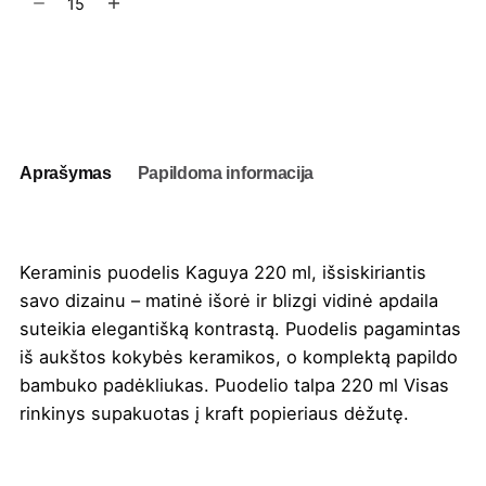
kiekis:
Keraminis
puodelis
Į užklausų krepšelį
Kaguya
220
ml
Aprašymas
Papildoma informacija
Keraminis puodelis Kaguya 220 ml, išsiskiriantis
savo dizainu – matinė išorė ir blizgi vidinė apdaila
suteikia elegantišką kontrastą. Puodelis pagamintas
iš aukštos kokybės keramikos, o komplektą papildo
bambuko padėkliukas. Puodelio talpa 220 ml Visas
rinkinys supakuotas į kraft popieriaus dėžutę.
Spalva
Balta
,
Juoda