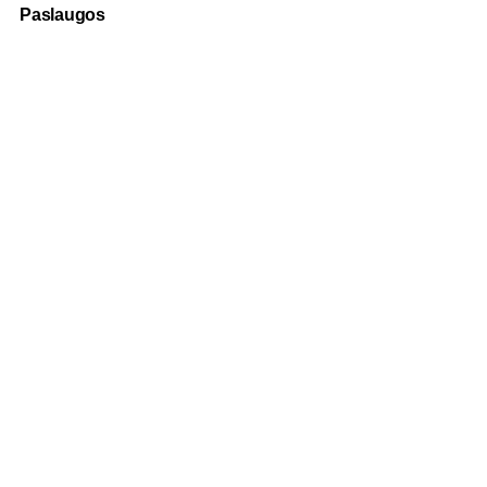
Paslaugos
Fotografija
Verslo dovanos
Spauda
Apranga verslui
Apie mus