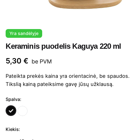
Yra sandėlyje
Keraminis puodelis Kaguya 220 ml
5,30
€
be PVM
Pateikta prekės kaina yra orientacinė, be spaudos.
Tikslią kainą pateiksime gavę jūsų užklausą.
Spalva:
Kiekis:
produkto