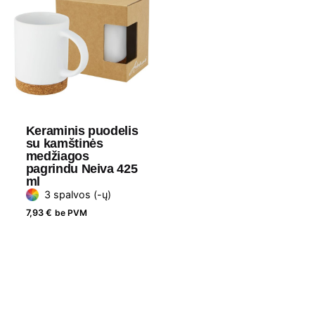
Keraminis puodelis
su kamštinės
medžiagos
pagrindu Neiva 425
ml
3 spalvos (-ų)
7,93
€
be PVM