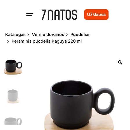
Skip
to
Užklausa
content
Katalogas
Verslo dovanos
Puodeliai
Keraminis puodelis Kaguya 220 ml
Zo