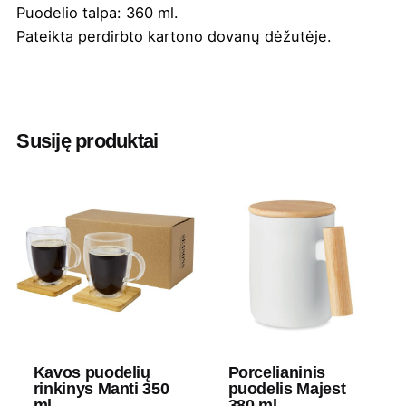
Puodelio talpa: 360 ml.
Pateikta perdirbto kartono dovanų dėžutėje.
Spalva
Juoda / Balta
,
Juoda / Geltona
,
Juoda /
Mėlyna
,
Juoda / Oranžinė
,
Juoda /
Raudona
,
Juoda/Žalia
Susiję produktai
Aukštis
26
Ilgis
51
Plotis
31
Medžiaga
Akmens dirbiniai
Prekės
Bullet
ženklas
Kavos puodelių
Porcelianinis
rinkinys Manti 350
puodelis Majest
ml
380 ml