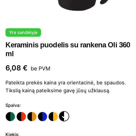
Yra sandėlyje
Keraminis puodelis su rankena Oli 360
ml
6,08
€
be PVM
Pateikta prekės kaina yra orientacinė, be spaudos.
Tikslią kainą pateiksime gavę jūsų užklausą.
Spalva:
Kiekis: