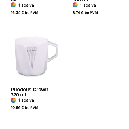
1 spalva
1 spalva
16,34
€
be PVM
8,74
€
be PVM
Puodelis Crown
320 ml
1 spalva
10,66
€
be PVM