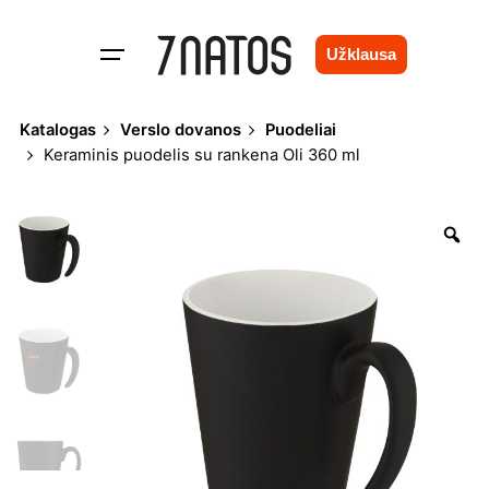
Skip
to
Užklausa
content
Katalogas
Verslo dovanos
Puodeliai
Keraminis puodelis su rankena Oli 360 ml
Zo