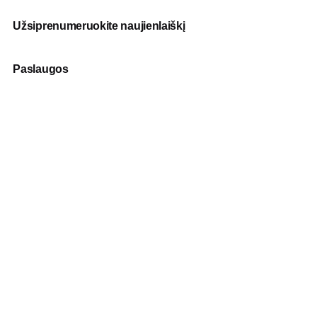
Užsiprenumeruokite naujienlaiškį
Paslaugos
Fotografija
Verslo dovanos
Spauda
Apranga verslui
Apie mus