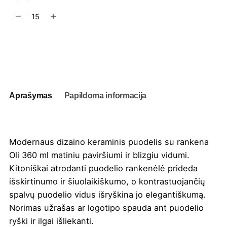
produkto
kiekis:
Keraminis
puodelis
Į užklausų krepšelį
su
rankena
Oli
360
Aprašymas
Papildoma informacija
ml
Modernaus dizaino keraminis puodelis su rankena
Oli 360 ml matiniu paviršiumi ir blizgiu vidumi.
Kitoniškai atrodanti puodelio rankenėlė prideda
išskirtinumo ir šiuolaikiškumo, o kontrastuojančių
spalvų puodelio vidus išryškina jo elegantiškumą.
Norimas užrašas ar logotipo
spauda
ant puodelio
ryški ir ilgai išliekanti.