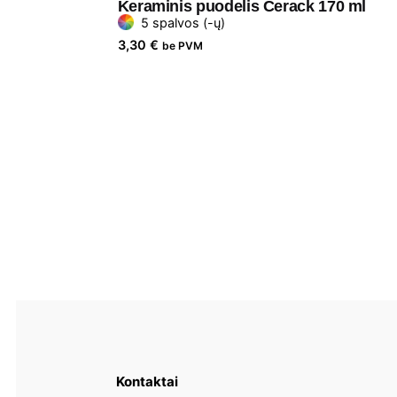
Keraminis puodelis Cerack 170 ml
5 spalvos (-ų)
3,30
€
be PVM
Kontaktai