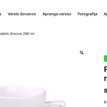
a
Verslo dovanos
Apranga verslui
Fotografija
A
delis Groove 280 ml
Zoom
P