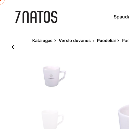
Skip
to
Spaud
content
Katalogas
Verslo dovanos
Puodeliai
Puo