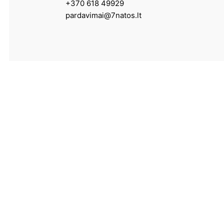
+370 618 49929
pardavimai@7natos.lt
Paslaugos