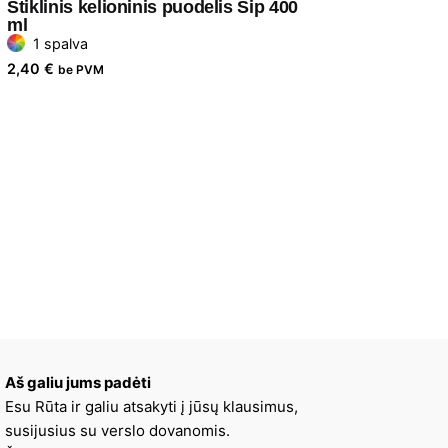
Stiklinis kelioninis puodelis Sip 400
ml
1 spalva
2,40
€
be PVM
Aš galiu jums padėti
Esu Rūta ir galiu atsakyti į jūsų klausimus,
susijusius su verslo dovanomis.