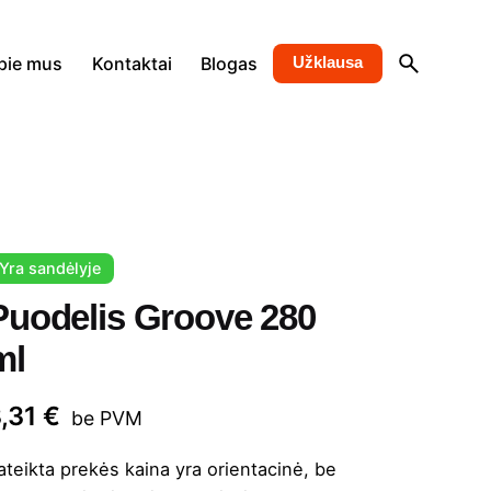
pie mus
Kontaktai
Blogas
Užklausa
Yra sandėlyje
Puodelis Groove 280
ml
8,31
€
be PVM
ateikta prekės kaina yra orientacinė, be