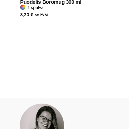
Puodelis Boromug 300 ml
1 spalva
3,20
€
be PVM