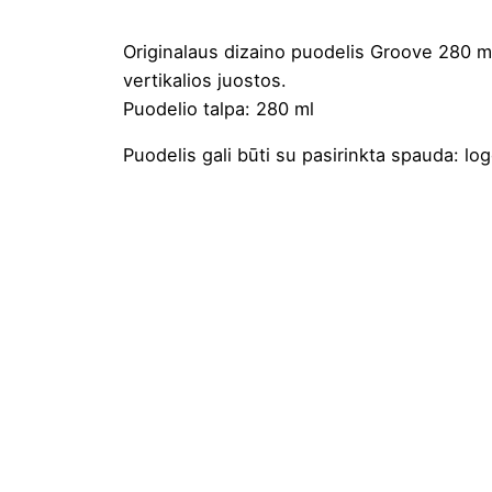
Originalaus dizaino puodelis Groove 280 m
vertikalios juostos.
Puodelio talpa: 280 ml
Puodelis gali būti su pasirinkta
spauda
: lo
Spalva
Aukštis
Diametras
Medžiaga
Gramatūra / Talpa