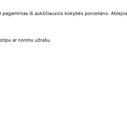
l pagamintas iš aukščiausios kokybės porceliano. Abiej
gotipu ar norimu užrašu.
Balta
9.2 cm
8.4 cm
Porcelianas
280 ml