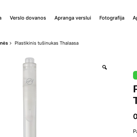
a
Verslo dovanos
Apranga verslui
Fotografija
A
onės
Plastikinis tušinukas Thalaasa
Zoom
P