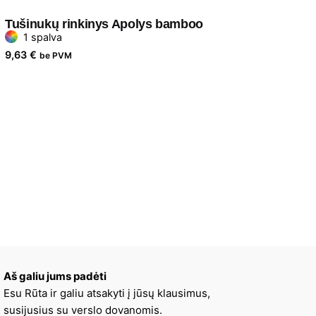
Tušinukų rinkinys Apolys bamboo
1 spalva
9,63
€
be PVM
Aš galiu jums padėti
Esu Rūta ir galiu atsakyti į jūsų klausimus,
susijusius su verslo dovanomis.