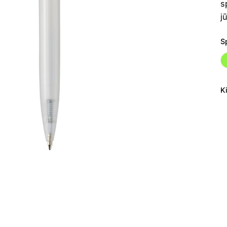
s
j
S
K
p
ki
Pl
t
T