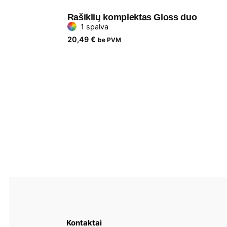
Rašiklių komplektas Gloss duo
1 spalva
20,49
€
be PVM
Kontaktai