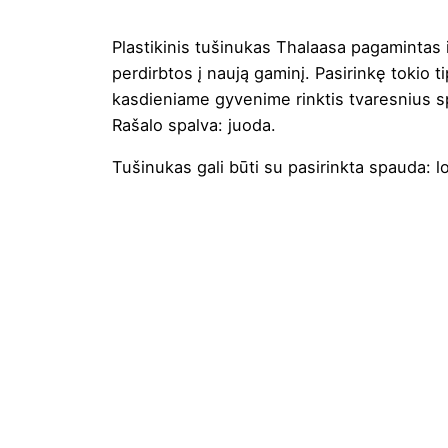
Plastikinis tušinukas Thalaasa pagamintas 
perdirbtos į naują gaminį. Pasirinkę tokio 
kasdieniame gyvenime rinktis tvaresnius 
Rašalo spalva: juoda.
Tušinukas gali būti su pasirinkta
spauda
: 
Spalva
Balta
,
Juoda
Aukštis
22
Ilgis
50
Plotis
32
Medžiaga
Perdirbtas p