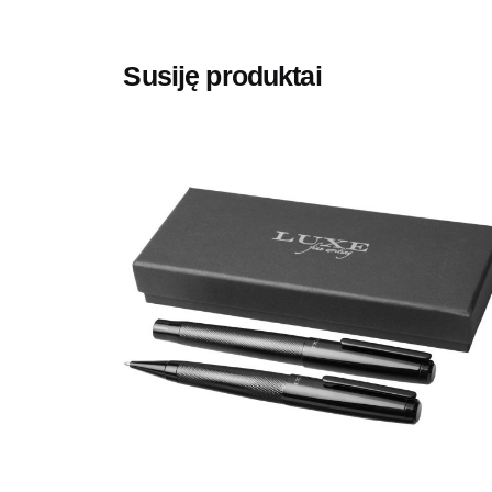
Prekės ženklas
Avenue
Susiję produktai