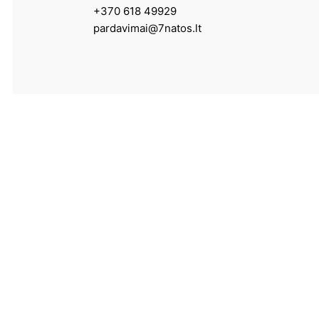
+370 618 49929
pardavimai@7natos.lt
Paslaugos