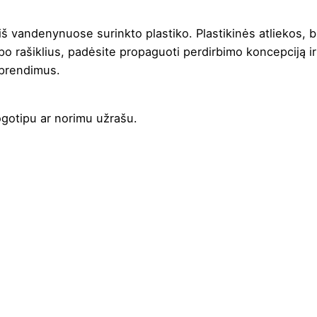
iš vandenynuose surinkto plastiko. Plastikinės atliekos, b
tipo rašiklius, padėsite propaguoti perdirbimo koncepciją 
sprendimus.
logotipu ar norimu užrašu.
,
Oranžinė
,
Raudona
,
Royal mėlyna
,
Salotinė
lastikas