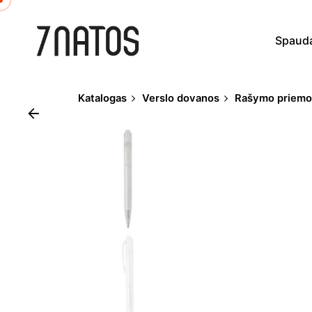
Skip
to
Spaud
content
Katalogas
Verslo dovanos
Rašymo priem