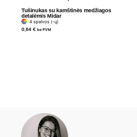
Tušinukas su kamštinės medžiagos
detalėmis Midar
4 spalvos (-ų)
0,64
€
be PVM