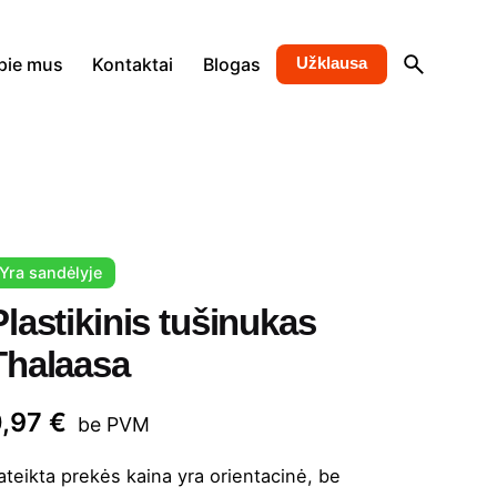
pie mus
Kontaktai
Blogas
Užklausa
Yra sandėlyje
Plastikinis tušinukas
Thalaasa
0,97
€
be PVM
ateikta prekės kaina yra orientacinė, be