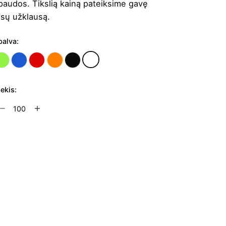
paudos. Tikslią kainą pateiksime gavę
ūsų užklausą.
palva:
iekis:
rodukto
ekis:
astikinis
ušinukas
Į užklausų krepšelį
halaasa