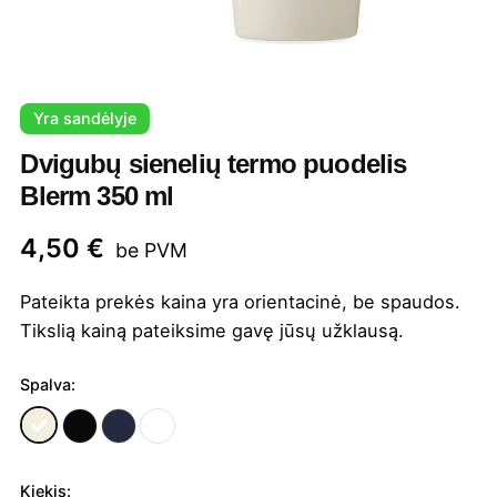
Yra sandėlyje
Dvigubų sienelių termo puodelis
Blerm 350 ml
4,50
€
be PVM
Pateikta prekės kaina yra orientacinė, be spaudos.
Tikslią kainą pateiksime gavę jūsų užklausą.
Spalva:
Kiekis: