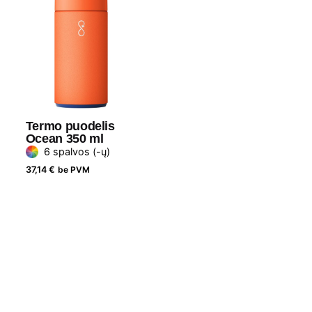
Termo puodelis
Ocean 350 ml
6 spalvos (-ų)
37,14
€
be PVM