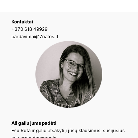
Kontaktai
+370 618 49929
pardavimai@7natos.lt
Aš galiu jums padėti
Esu Rūta ir galiu atsakyti į jūsų klausimus, susijusius
su verslo dovanomis.