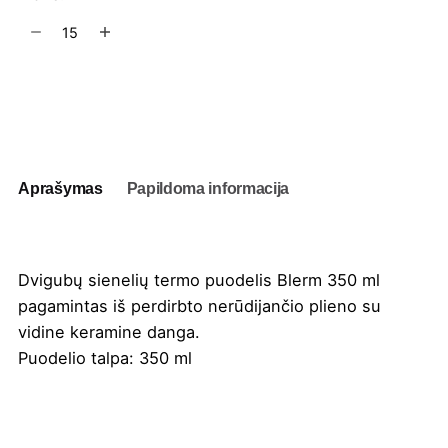
produkto
kiekis:
Dvigubų
sienelių
Į užklausų krepšelį
termo
puodelis
Blerm
350
Aprašymas
Papildoma informacija
ml
Dvigubų sienelių termo puodelis Blerm 350 ml
pagamintas iš perdirbto nerūdijančio plieno su
vidine keramine danga.
Puodelio talpa: 350 ml
Spalva
Balta
,
French mėlyna
,
Juoda
,
Natūrali