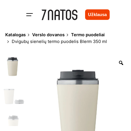
Skip
to
Užklausa
content
Katalogas
Verslo dovanos
Termo puodeliai
Dvigubų sienelių termo puodelis Blerm 350 ml
Zo