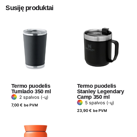
Susiję produktai
Aukštis
14 cm
Diametras
8.5 cm
Medžiaga
Perdirbtas nerūdijantis plienas
Gramatūra /
350 ml
Talpa
Termo puodelis
Termo puodelis
Tumlado 350 ml
Stanley Legendary
Camp 350 ml
2 spalvos (-ų)
5 spalvos (-ų)
7,00
€
be PVM
23,90
€
be PVM