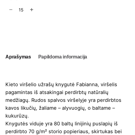
produkto
kiekis:
Kieto
viršelio
Į užklausų krepšelį
užrašų
knygutė
Fabianna
Aprašymas
Papildoma informacija
Kieto viršelio užrašų knygutė Fabianna, viršelis
pagamintas iš atsakingai perdirbtų natūralių
medžiagų. Rudos spalvos viršelyje yra perdirbtos
kavos likučių, žaliame – alyvuogių, o baltame –
kukurūzų.
Knygutės viduje yra 80 baltų linijinių puslapių iš
perdirbto 70 g/m² storio popieriaus, skirtukas bei