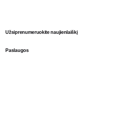
Užsiprenumeruokite naujienlaiškį
Paslaugos
Fotografija
Verslo dovanos
Spauda
Apranga verslui