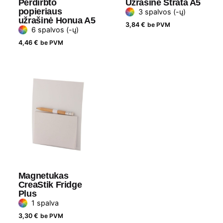
Perdirbto
Užrašinė Strata A5
popieriaus
3 spalvos (-ų)
užrašinė Honua A5
3,84
€
be PVM
6 spalvos (-ų)
4,46
€
be PVM
Magnetukas
CreaStik Fridge
Plus
1 spalva
3,30
€
be PVM