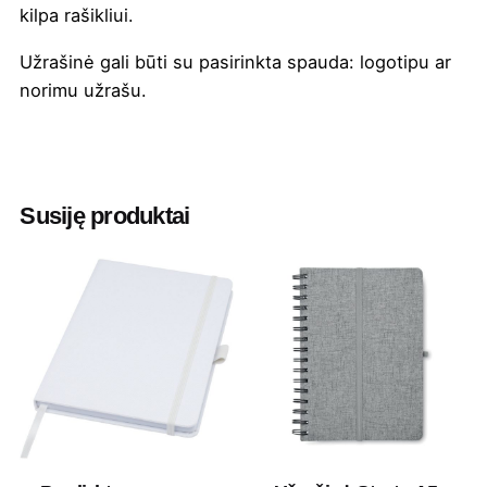
kilpa rašikliui.
Užrašinė gali būti su pasirinkta
spauda
: logotipu ar
norimu užrašu.
Spalva
Army
,
Balta
,
Šokoladinė
Aukštis
23
Susiję produktai
Ilgis
35
Plotis
27
Medžiaga
Perdirbtas popierius
Prekės ženklas
Bullet