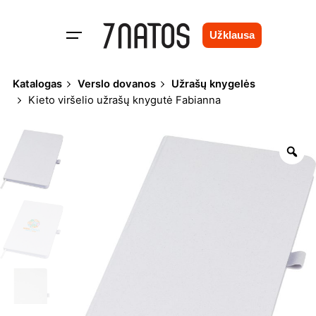
Skip
to
Užklausa
content
Katalogas
Verslo dovanos
Užrašų knygelės
Kieto viršelio užrašų knygutė Fabianna
Zo