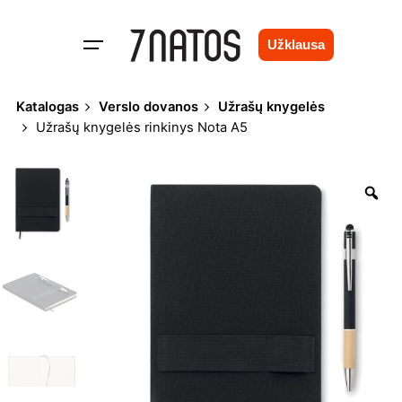
Skip
to
Užklausa
content
Katalogas
Verslo dovanos
Užrašų knygelės
Užrašų knygelės rinkinys Nota A5
Zo