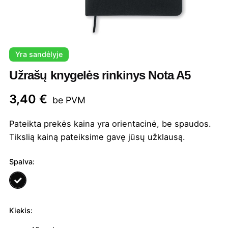
Yra sandėlyje
Užrašų knygelės rinkinys Nota A5
3,40
€
be PVM
Pateikta prekės kaina yra orientacinė, be spaudos.
Tikslią kainą pateiksime gavę jūsų užklausą.
Spalva:
Kiekis:
produkto