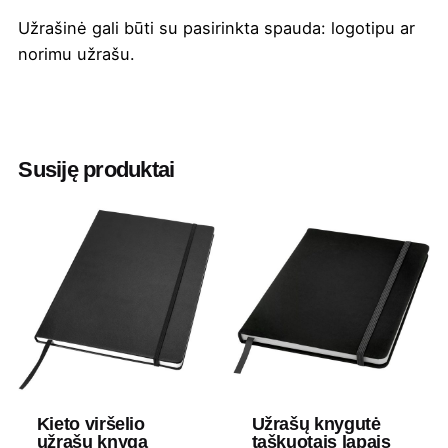
Užrašinė gali būti su pasirinkta
spauda
: logotipu ar
norimu užrašu.
Spalva
Juoda
Aukštis
1.2 cm
Susiję produktai
Ilgis
21 cm
Plotis
14.5 cm
Medžiaga
Perdirbtas popierius
Kieto viršelio
Užrašų knygutė
užrašų knyga
taškuotais lapais