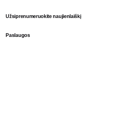
Užsiprenumeruokite naujienlaiškį
Paslaugos
Fotografija
Verslo dovanos
Spauda
Apranga verslui
Apie mus