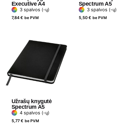
Executive A4
Spectrum A5
3 spalvos (-ų)
3 spalvos (-ų)
7,84
€
be PVM
5,50
€
be PVM
Užrašų knygutė
Spectrum A5
4 spalvos (-ų)
5,77
€
be PVM