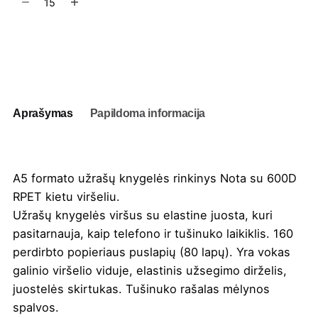
kiekis:
Užrašų
knygelės
Į užklausų krepšelį
rinkinys
Nota
A5
Aprašymas
Papildoma informacija
A5 formato užrašų knygelės rinkinys Nota su 600D
RPET kietu viršeliu.
Užrašų knygelės viršus su elastine juosta, kuri
pasitarnauja, kaip telefono ir tušinuko laikiklis. 160
perdirbto popieriaus puslapių (80 lapų). Yra vokas
galinio viršelio viduje, elastinis užsegimo dirželis,
juostelės skirtukas. Tušinuko rašalas mėlynos
spalvos.