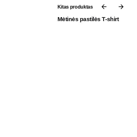
Kitas produktas
Mėtinės pastilės T-shirt
Kontaktai
P. Vileišio g. 17A, 10306 III aukštas,
Vilnius, Lietuva
Darbo laikas: I-V 8:30 – 17:00
Telefonas: +370 618 49 929
El. paštas: pardavimai@7natos.lt