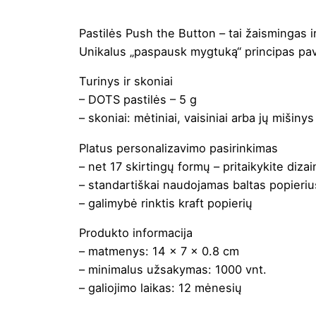
Pastilės Push the Button – tai žaismingas ir
Unikalus „paspausk mygtuką“ principas pave
Turinys ir skoniai
– DOTS pastilės – 5 g
– skoniai: mėtiniai, vaisiniai arba jų mišinys
Platus personalizavimo pasirinkimas
– net 17 skirtingų formų – pritaikykite diz
– standartiškai naudojamas baltas popieriu
– galimybė rinktis kraft popierių
Produkto informacija
– matmenys: 14 x 7 x 0.8 cm
– minimalus užsakymas: 1000 vnt.
– galiojimo laikas: 12 mėnesių