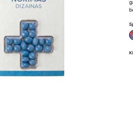
g
b
S
K
p
ki
Pa
P
t
B