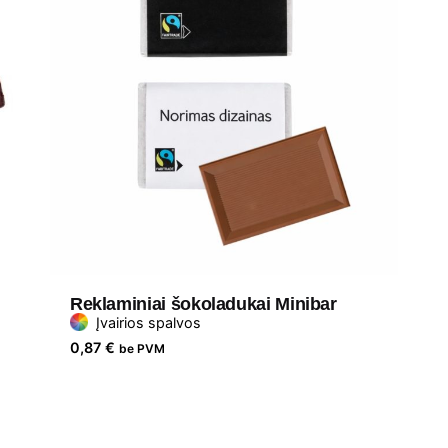
Reklaminiai šokoladukai Minibar
Įvairios spalvos
0,87
€
be PVM