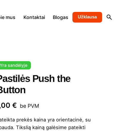
ie mus
Kontaktai
Blogas
Užklausa
Yra sandėlyje
Pastilės Push the
Button
1,00
€
be PVM
ateikta prekės kaina yra orientacinė, su
pauda. Tikslią kainą galėsime pateikti