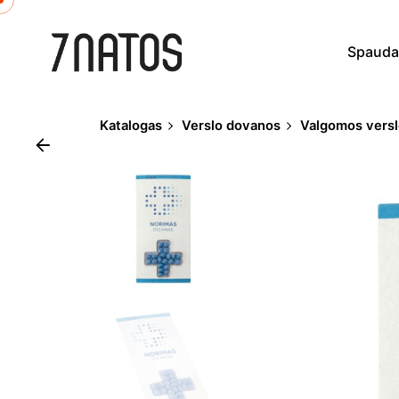
Skip
to
Spaud
content
Katalogas
Verslo dovanos
Valgomos vers