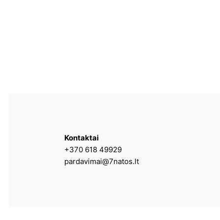
Kontaktai
+370 618 49929
pardavimai@7natos.lt