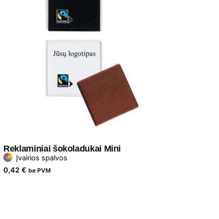
Reklaminiai šokoladukai Mini
Įvairios spalvos
0,42
€
be PVM