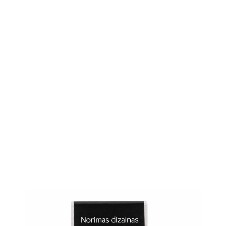
vairios spalvos
000 vnt
ali būti pieno, glitimo, kiaušinių, riešutų, žemės riešutų,
2 mėn
 cm
4 cm
 cm
astilės
 g