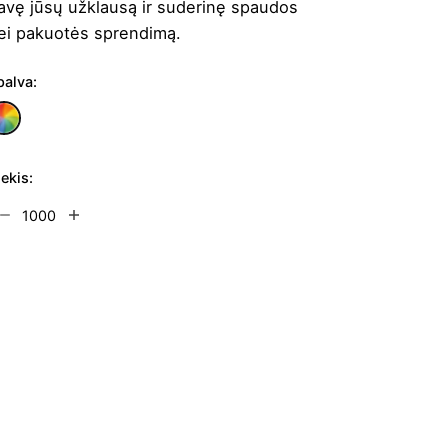
avę jūsų užklausą ir suderinę spaudos
ei pakuotės sprendimą.
palva:
iekis:
rodukto
ekis:
stilės
ush
Į užklausų krepšelį
he
utton