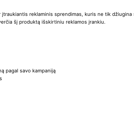
 įtraukiantis reklaminis sprendimas, kuris ne tik džiugina s
rčia šį produktą išskirtiniu reklamos įrankiu.
ainą pagal savo kampaniją
s