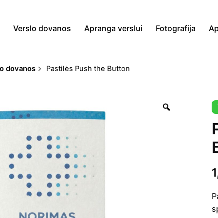
a
Verslo dovanos
Apranga verslui
Fotografija
Ap
lo dovanos
Pastilės Push the Button
Zoom
P
s