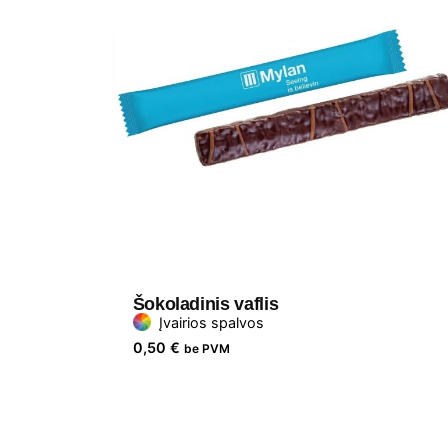
Šokoladinis vaflis
Įvairios spalvos
0,50
€
be PVM