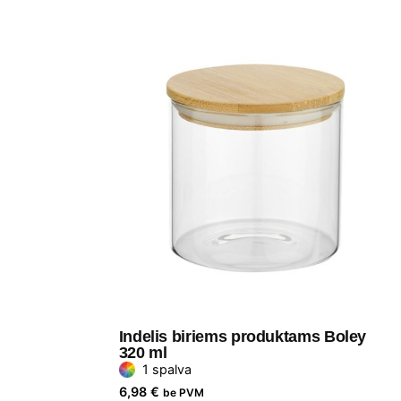
Indelis biriems produktams Boley
320 ml
1 spalva
6,98
€
be PVM