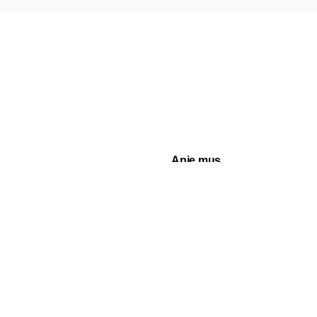
Apie mus
Kas mes esame?
anos
Blogas
rslui