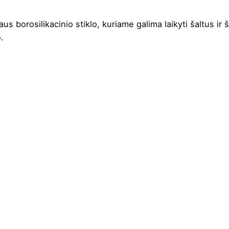
s borosilikacinio stiklo, kuriame galima laikyti šaltus i
.
Skaidri
16 cm
16.3 cm
13.4 cm
Borosilikacinis stiklas
1.2L