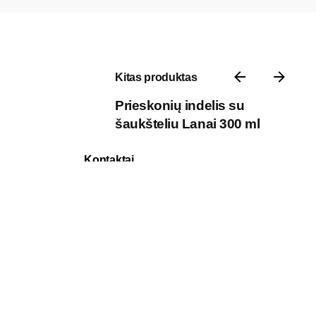
Kitas produktas
Prieskonių indelis su
šaukšteliu Lanai 300 ml
Kontaktai
P. Vileišio g. 17A, 10306 III aukštas,
Vilnius, Lietuva
Darbo laikas: I-V 8:30 – 17:00
Telefonas: +370 618 49 929
El. paštas: pardavimai@7natos.lt