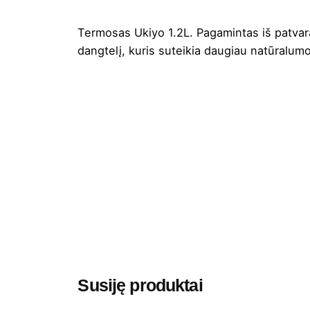
Termosas Ukiyo 1.2L. Pagamintas iš patvarau
dangtelį, kuris suteikia daugiau natūralumo
Spalva
Aukštis
Ilgis
Plotis
Medžiaga
Gramatūra / Talpa
Susiję produktai