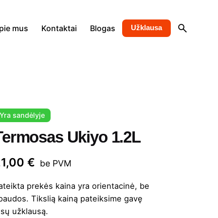
pie mus
Kontaktai
Blogas
Užklausa
Yra sandėlyje
Termosas Ukiyo 1.2L
21,00
€
be PVM
ateikta prekės kaina yra orientacinė, be
paudos. Tikslią kainą pateiksime gavę
ūsų užklausą.