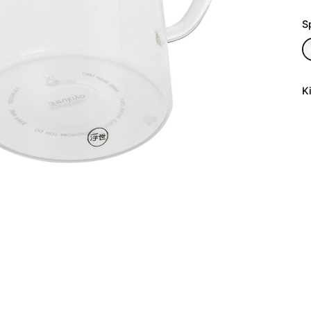
S
K
p
ki
T
U
1.