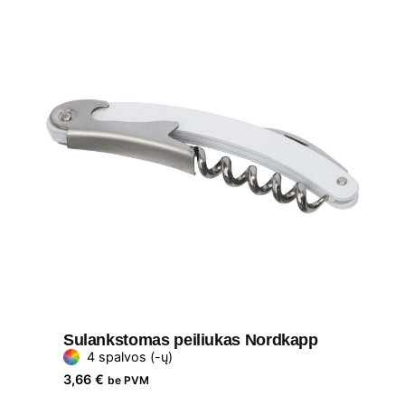
Sulankstomas peiliukas Nordkapp
4 spalvos (-ų)
3,66
€
be PVM