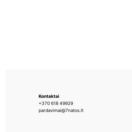
Kontaktai
+370 618 49929
pardavimai@7natos.lt