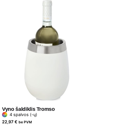
Vyno šaldiklis Tromso
4 spalvos (-ų)
22,97
€
be PVM