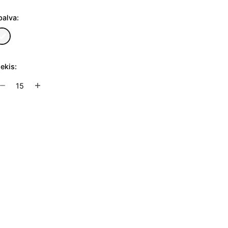
palva:
iekis:
rodukto
ekis:
ermosas
kiyo
Į užklausų krepšelį
2L