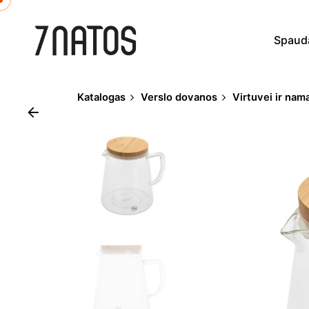
Skip
to
Spaud
content
Katalogas
Verslo dovanos
Virtuvei ir na