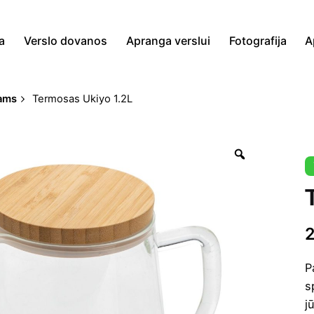
a
Verslo dovanos
Apranga verslui
Fotografija
A
mams
Termosas Ukiyo 1.2L
Zoom
P
s
j