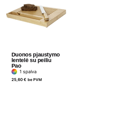
Duonos pjaustymo
lentelė su peiliu
Pao
1 spalva
25,60
€
be PVM