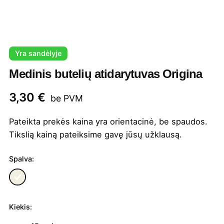
Yra sandėlyje
Medinis butelių atidarytuvas Origina
3,30
€
be PVM
Pateikta prekės kaina yra orientacinė, be spaudos.
Tikslią kainą pateiksime gavę jūsų užklausą.
Spalva:
Kiekis:
produkto