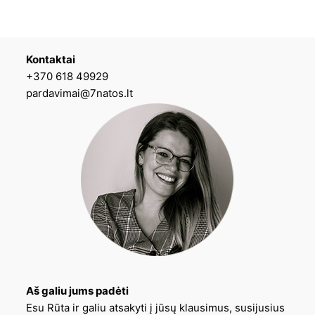
Kontaktai
+370 618 49929
pardavimai@7natos.lt
Aš galiu jums padėti
Esu Rūta ir galiu atsakyti į jūsų klausimus, susijusius