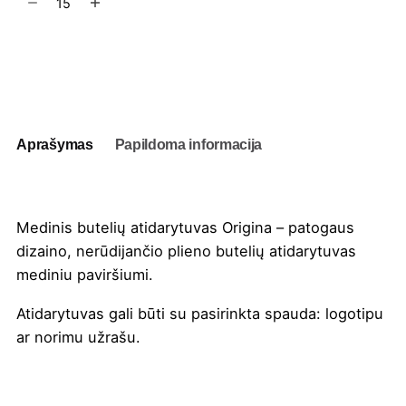
kiekis:
Medinis
butelių
Į užklausų krepšelį
atidarytuvas
Origina
Aprašymas
Papildoma informacija
Medinis butelių atidarytuvas Origina – patogaus
dizaino, nerūdijančio plieno butelių atidarytuvas
mediniu paviršiumi.
Atidarytuvas gali būti su pasirinkta
spauda
: logotipu
ar norimu užrašu.
Spalva
Natūrali