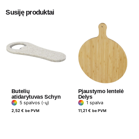
Aukštis
19
Susiję produktai
Ilgis
28
Plotis
20
Medžiaga
Mediena, Nerūdijantis plienas
Prekės ženklas
Bullet
Butelių
Pjaustymo lentelė
atidarytuvas Schyn
Delys
5 spalvos (-ų)
1 spalva
2,52
€
be PVM
11,21
€
be PVM