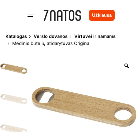
Skip
to
Užklausa
content
Katalogas
Verslo dovanos
Virtuvei ir namams
Medinis butelių atidarytuvas Origina
Zo