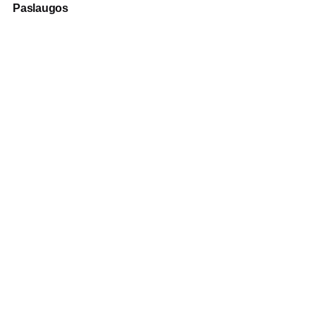
Paslaugos
Fotografija
Verslo dovanos
Spauda
Apranga verslui
Apie mus