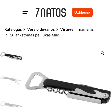
Skip
to
Užklausa
content
Katalogas
Verslo dovanos
Virtuvei ir namams
Sulankstomas peiliukas Milo
Zo