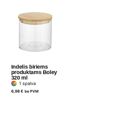
Indelis biriems
produktams Boley
320 ml
1 spalva
6,98
€
be PVM