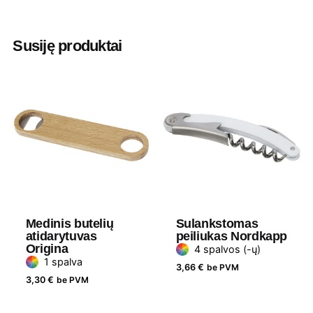
Spalva
Balta
,
Juoda
Aukštis
25
Susiję produktai
Ilgis
22
Plotis
32
Medžiaga
ABS plastikas, nerūdijantis plienas
Prekės ženklas
Bullet
Medinis butelių
Sulankstomas
atidarytuvas
peiliukas Nordkapp
Origina
4 spalvos (-ų)
1 spalva
3,66
€
be PVM
3,30
€
be PVM