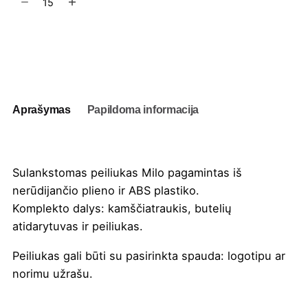
kiekis:
Sulankstomas
peiliukas
Į užklausų krepšelį
Milo
Aprašymas
Papildoma informacija
Sulankstomas peiliukas Milo pagamintas iš
nerūdijančio plieno ir ABS plastiko.
Komplekto dalys: kamščiatraukis, butelių
atidarytuvas ir peiliukas.
Peiliukas gali būti su pasirinkta
spauda
: logotipu ar
norimu užrašu.