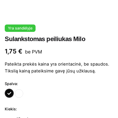
Yra sandėlyje
Sulankstomas peiliukas Milo
1,75
€
be PVM
Pateikta prekės kaina yra orientacinė, be spaudos.
Tikslią kainą pateiksime gavę jūsų užklausą.
Spalva:
Kiekis:
produkto