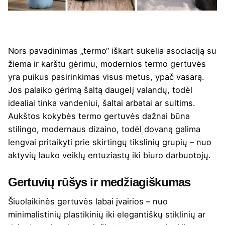
Nors pavadinimas „termo“ iškart sukelia asociaciją su
žiema ir karštu gėrimu, modernios termo gertuvės
yra puikus pasirinkimas visus metus, ypač vasarą.
Jos palaiko gėrimą šaltą daugelį valandų, todėl
idealiai tinka vandeniui, šaltai arbatai ar sultims.
Aukštos kokybės
termo gertuvės
dažnai būna
stilingo, modernaus dizaino, todėl dovaną galima
lengvai pritaikyti prie skirtingų tikslinių grupių – nuo
aktyvių lauko veiklų entuziastų iki biuro darbuotojų.
Gertuvių rūšys ir medžiagiškumas
Šiuolaikinės gertuvės labai įvairios – nuo
minimalistinių plastikinių iki elegantiškų stiklinių ar