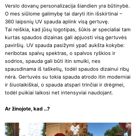
Verslo dovanų personalizacija šiandien yra būtinybė.
O mes siūlome galimybę tai daryti itin išskirtinai –
360 laipsnių UV spauda aplink visą gertuvę.
Tai reiškia, kad jūsų logotipas, šūkis ar specialiai tam
kurtas spaudos dizainas gali apjuosti visą gertuvės
paviršių. UV spauda pasižymi ypač aukšta kokybe:
neribotas spalvų spektras, o spalvos ryškios ir
sodrios, spauda gali būti itin smulki, nes
spausdinama iš taškelių, todėl spaudos dizainui ribų
nėra. Gertuvės su tokia spauda atrodo itin moderniai
ir šiuolaikiškai, o spauda atspari trinčiai ir drėgmei,
todėl puikiai laikosi net intensyviai naudojant.
Ar žinojote, kad …?