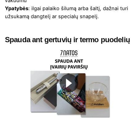
vakuumu
Ypatybės
: ilgai palaiko šilumą arba šaltį, dažnai turi
užsukamą dangtelį ar specialų snapelį.
Spauda ant gertuvių ir termo puodelių