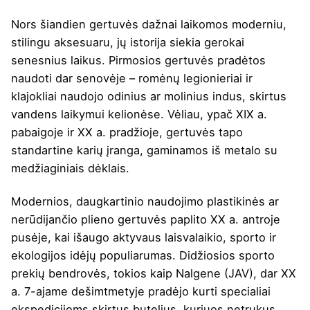
Nors šiandien gertuvės dažnai laikomos moderniu,
stilingu aksesuaru, jų istorija siekia gerokai
senesnius laikus. Pirmosios gertuvės pradėtos
naudoti dar senovėje – romėnų legionieriai ir
klajokliai naudojo odinius ar molinius indus, skirtus
vandens laikymui kelionėse. Vėliau, ypač XIX a.
pabaigoje ir XX a. pradžioje, gertuvės tapo
standartine karių įranga, gaminamos iš metalo su
medžiaginiais dėklais.
Modernios, daugkartinio naudojimo plastikinės ar
nerūdijančio plieno gertuvės paplito XX a. antroje
pusėje, kai išaugo aktyvaus laisvalaikio, sporto ir
ekologijos idėjų populiarumas. Didžiosios sporto
prekių bendrovės, tokios kaip Nalgene (JAV), dar XX
a. 7-ajame dešimtmetyje pradėjo kurti specialiai
ekspedicijoms skirtus butelius, kuriuos netrukus