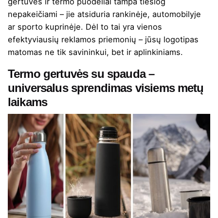
gertuvės ir termo puodeliai tampa tiesiog
nepakeičiami – jie atsiduria rankinėje, automobilyje
ar sporto kuprinėje. Dėl to tai yra vienos
efektyviausių reklamos priemonių – jūsų logotipas
matomas ne tik savininkui, bet ir aplinkiniams.
Termo gertuvės su spauda –
universalus sprendimas visiems metų
laikams