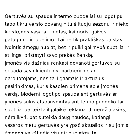
Gertuvės su spauda
ir termo puodeliai su logotipu
tapo tikru verslo dovanų hitu šiltuoju sezonu ir nieko
keisto,nes vasara – metas, kai norisi gaivos,
patogumo ir judėjimo. Tai ne tik praktiškas daiktas,
lydintis žmogų nuolat, bet ir puiki galimybė subtiliai ir
stilingai pristatyti savo prekės ženklą.
Įmonės vis dažniau renkasi dovanoti gertuves su
spuada savo klientams, partneriams ar
darbuotojams, nes tai ilgaamžis ir aktualus
pasirinkimas, kuris kasdien primena apie įmonės
vardą. Moderni logotipo spauda ant gertuvės ar
įmonės šūkis atspausdintas ant termo puodelio tai
subtiliai perteikta ilgalaikė reklama. Ji nerėžia akies,
nėra įkyri, bet suteikia daug naudos, kadangi
vasaros metu gertuvės yra ypač aktualios ir su jomis
žmonės vaikštinėja visur ir nuolatos, tai