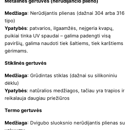
Metalinės gertuvės (nerūdijančio plieno)
Medžiaga
: Nerūdijantis plienas (dažnai 304 arba 316
tipo)
Ypatybės
: patvarios, ilgaamžės, neįgeria kvapų,
puikiai tinka UV spaudai – galima padengti visą
paviršių, galima naudoti tiek šaltiems, tiek karštiems
gėrimams.
Stiklinės gertuvės
Medžiaga
: Grūdintas stiklas (dažnai su silikoniniu
dėklu)
Ypatybės
: natūralios medžiagos, tačiau yra trapios ir
reikalauja daugiau priežiūros
Termo gertuvės
Medžiaga
: Dvigubo sluoksnio nerūdijantis plienas su