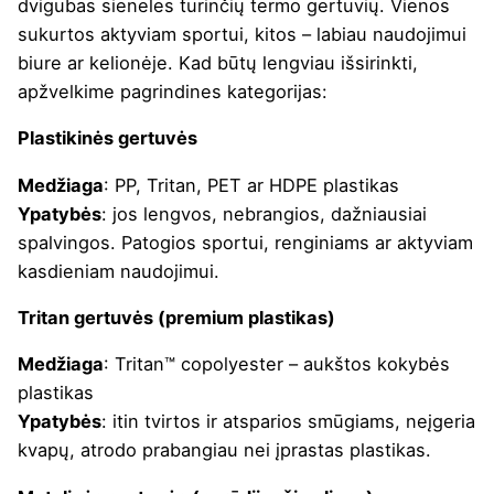
dvigubas sieneles turinčių termo gertuvių. Vienos
sukurtos aktyviam sportui, kitos – labiau naudojimui
biure ar kelionėje. Kad būtų lengviau išsirinkti,
apžvelkime pagrindines kategorijas:
Plastikinės gertuvės
Medžiaga
: PP, Tritan, PET ar HDPE plastikas
Ypatybės
: jos lengvos, nebrangios, dažniausiai
spalvingos. Patogios sportui, renginiams ar aktyviam
kasdieniam naudojimui.
Tritan gertuvės (premium plastikas)
Medžiaga
: Tritan™ copolyester – aukštos kokybės
plastikas
Ypatybės
: itin tvirtos ir atsparios smūgiams, neįgeria
kvapų, atrodo prabangiau nei įprastas plastikas.