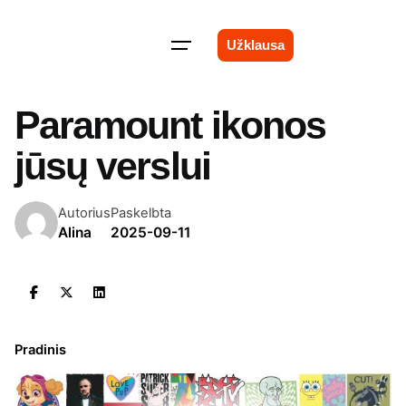
Skip
to
Užklausa
content
Paramount ikonos
jūsų verslui
Autorius
Paskelbta
Alina
2025-09-11
Pradinis