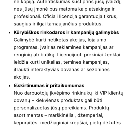
ne kopiją. Autentiškumas sustiprins jūsų įvaizdį,
nes jūsų įmonė bus matoma kaip atsakinga ir
profesionali. Oficiali licencija garantuoja tikrus,
saugius ir ilgai tarnaujančius produktus.
Kūrybiškos rinkodaros ir kampanijų galimybės
Galimybė kurti netikėtas akcijas, lojalumo
programas, įvairias reklamines kampanijas ar
renginių atributiką. Licencijuoti prekiniai ženklai
leidžia kurti unikalias, temines kampanijas,
įtraukti interaktyvias dovanas ar sezonines
akcijas.
Išskirtinumas ir pritaikomumas
Nuo darbuotojų įkvėpimo rinkinukų iki VIP klientų
dovanų – kiekvienas produktas gali būti
personalizuotas jūsų poreikiams. Produktų
asortimentas – marškinėliai, džemperiai,
kepuraitės, medžiaginiai krepšiai, pietų dėžutės