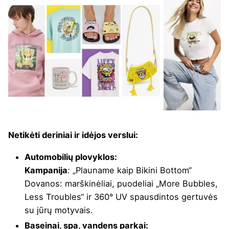
Netikėti deriniai ir idėjos verslui:
Automobilių plovyklos:
Kampanija
:
„Plauname kaip Bikini Bottom“
Dovanos: marškinėliai, puodeliai „More Bubbles,
Less Troubles“ ir 360° UV spausdintos gertuvės
su jūrų motyvais.
Baseinai, spa, vandens parkai: