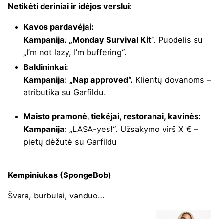
Netikėti deriniai ir idėjos verslui:
Kavos pardavėjai:
Kampanija
:
„Monday Survival Kit
“. Puodelis su
„I’m not lazy, I’m buffering“.
Baldininkai:
Kampanija:
„Nap approved“.
Klientų dovanoms –
atributika su Garfildu.
Maisto pramonė, tiekėjai, restoranai, kavinės:
Kampanija:
„LASA-yes!“. Užsakymo virš X € –
pietų dėžutė su Garfildu
Kempiniukas (SpongeBob)
Švara, burbulai, vanduo…