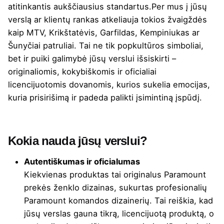
atitinkantis aukščiausius standartus.Per mus į jūsų
verslą ar klientų rankas atkeliauja tokios žvaigždės
kaip MTV, Krikštatėvis, Garfildas, Kempiniukas ar
Šunyčiai patruliai. Tai ne tik popkultūros simboliai,
bet ir puiki galimybė jūsų verslui išsiskirti –
originaliomis, kokybiškomis ir oficialiai
licencijuotomis dovanomis, kurios sukelia emocijas,
kuria prisirišimą ir padeda palikti įsimintiną įspūdį.
Kokia nauda jūsų verslui?
Autentiškumas ir oficialumas
Kiekvienas produktas tai originalus Paramount
prekės ženklo dizainas, sukurtas profesionalių
Paramount komandos dizainerių. Tai reiškia, kad
jūsų verslas gauna tikrą, licencijuotą produktą, o