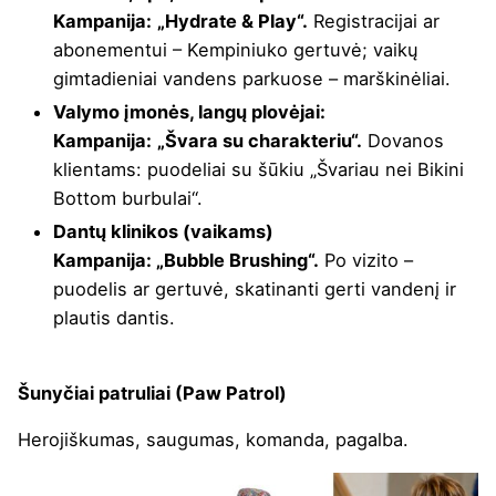
Kampanija:
„Hydrate & Play“.
Registracijai ar
abonementui – Kempiniuko gertuvė; vaikų
gimtadieniai vandens parkuose – marškinėliai.
Valymo įmonės, langų plovėjai:
Kampanija:
„Švara su charakteriu“.
Dovanos
klientams: puodeliai su šūkiu „Švariau nei Bikini
Bottom burbulai“.
Dantų klinikos (vaikams)
Kampanija: „Bubble Brushing“.
Po vizito –
puodelis ar gertuvė, skatinanti gerti vandenį ir
plautis dantis.
Šunyčiai patruliai (Paw Patrol)
Herojiškumas, saugumas, komanda, pagalba.