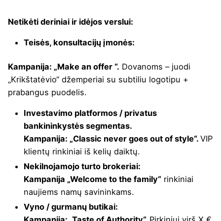
Netikėti deriniai ir idėjos verslui:
Teisės, konsultacijų įmonės:
Kampanija: „Make an offer “.
Dovanoms – juodi
„Krikštatėvio“ džemperiai su subtiliu logotipu +
prabangus puodelis.
Investavimo platformos / privatus
bankininkystės segmentas.
Kampanija: „Classic never goes out of style“.
VIP
klientų rinkiniai iš kelių daiktų.
Nekilnojamojo turto brokeriai:
Kampanija „Welcome to the family“
rinkiniai
naujiems namų savininkams.
Vyno / gurmanų butikai:
Kampanija: „Taste of Authority“.
Pirkiniui virš X €