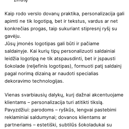
Kaip rodo verslo dovanų praktika, personalizacija gali
apimti ne tik logotipą, bet ir tekstus, vardus ar net
konkrečias progas, taip sukuriant stipresnį ryšį su
gavėju.
Jūsų įmonės logotipas gali būti ir pačiame
saldainyje. Kai kurių tipų personalizuoti saldainiai
leidžia logotipą ne tik atspausdinti, bet ir įspausti
šokolade (reljefinis logotipas), formuoti patį saldainį
pagal norimą dizainą ar naudoti specialias
dekoravimo technologijas.
Vienas svarbiausių dalykų, kurį dažnai akcentuojame
klientams – personalizacija turi atitikti tikslą.
Pavyzdžiui: parodoms – ryškūs, lengvai pastebimi
reklaminiai saldumynai; dovanos klientams ar
partneriams – estetiški, subtilūs šokoladukai su