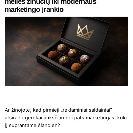
meilės žinučių iki modernaus
marketingo įrankio
Ar žinojote, kad pirmieji „
reklaminiai saldainiai
“
atsirado gerokai anksčiau nei pats marketingas, kokį
jį suprantame šiandien?