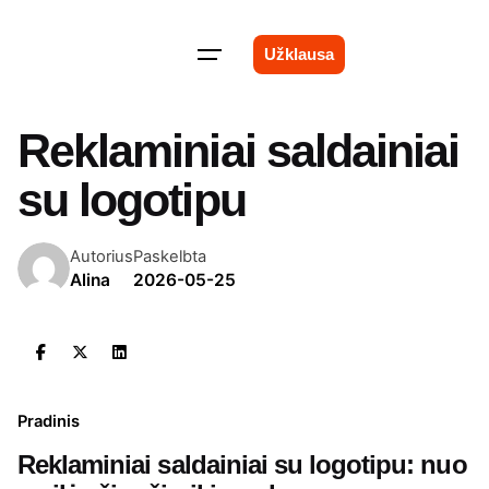
Skip
to
Užklausa
content
Reklaminiai saldainiai
su logotipu
Autorius
Paskelbta
Alina
2026-05-25
Pradinis
Reklaminiai saldainiai su logotipu: nuo