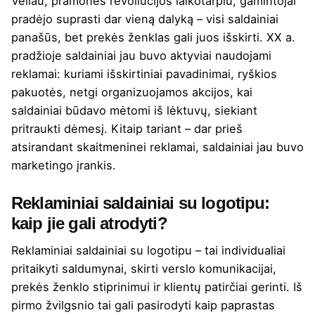
Vėliau, pramonės revoliucijos laikotarpiu, gamintojai
pradėjo suprasti dar vieną dalyką – visi saldainiai
panašūs, bet prekės ženklas gali juos išskirti. XX a.
pradžioje saldainiai jau buvo aktyviai naudojami
reklamai: kuriami išskirtiniai pavadinimai, ryškios
pakuotės, netgi organizuojamos akcijos, kai
saldainiai būdavo mėtomi iš lėktuvų, siekiant
pritraukti dėmesį. Kitaip tariant – dar prieš
atsirandant skaitmeninei reklamai, saldainiai jau buvo
marketingo įrankis.
Reklaminiai saldainiai su logotipu:
kaip jie gali atrodyti?
Reklaminiai saldainiai su logotipu – tai individualiai
pritaikyti saldumynai, skirti verslo komunikacijai,
prekės ženklo stiprinimui ir klientų patirčiai gerinti. Iš
pirmo žvilgsnio tai gali pasirodyti kaip paprastas