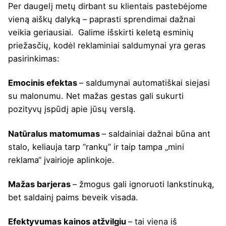
Per daugelį metų dirbant su klientais pastebėjome
vieną aiškų dalyką – paprasti sprendimai dažnai
veikia geriausiai.
Galime išskirti keletą esminių
priežasčių, kodėl reklaminiai saldumynai yra geras
pasirinkimas:
Emocinis efektas
– saldumynai automatiškai siejasi
su malonumu. Net mažas gestas gali sukurti
pozityvų įspūdį apie jūsų verslą.
Natūralus matomumas
– saldainiai dažnai būna ant
stalo, keliauja tarp “rankų” ir taip tampa „mini
reklama“ įvairioje aplinkoje.
Mažas barjeras
– žmogus gali ignoruoti lankstinuką,
bet saldainį paims beveik visada.
Efektyvumas kainos atžvilgiu
– tai viena iš