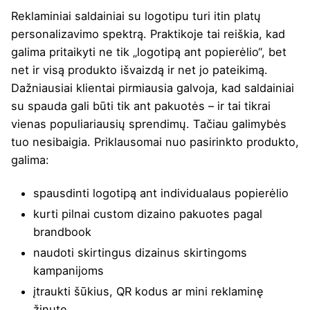
Reklaminiai saldainiai su logotipu turi itin platų
personalizavimo spektrą. Praktikoje tai reiškia, kad
galima pritaikyti ne tik „logotipą ant popierėlio“, bet
net ir visą produkto išvaizdą ir net jo pateikimą.
Dažniausiai klientai pirmiausia galvoja, kad saldainiai
su spauda gali būti tik ant pakuotės – ir tai tikrai
vienas populiariausių sprendimų. Tačiau galimybės
tuo nesibaigia. Priklausomai nuo pasirinkto produkto,
galima:
spausdinti logotipą ant individualaus popierėlio
kurti pilnai custom dizaino pakuotes pagal
brandbook
naudoti skirtingus dizainus skirtingoms
kampanijoms
įtraukti šūkius, QR kodus ar mini reklaminę
žinutę