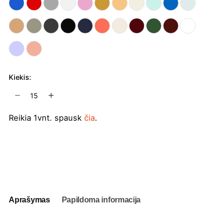
Kiekis:
produkto
kiekis:
Universalus
Reikia 1vnt. spausk
čia
.
džemperis
su
gobtuvu
Į užklausų krepšelį
StanleyStella
Cruiser
2.0
Aprašymas
Papildoma informacija