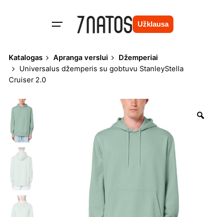
Skip
to
Užklausa
content
Katalogas
Apranga verslui
Džemperiai
Universalus džemperis su gobtuvu StanleyStella
Cruiser 2.0
Zo