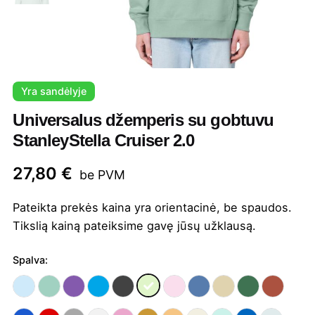
Yra sandėlyje
Universalus džemperis su gobtuvu
StanleyStella Cruiser 2.0
27,80
€
be PVM
Pateikta prekės kaina yra orientacinė, be spaudos.
Tikslią kainą pateiksime gavę jūsų užklausą.
Spalva: