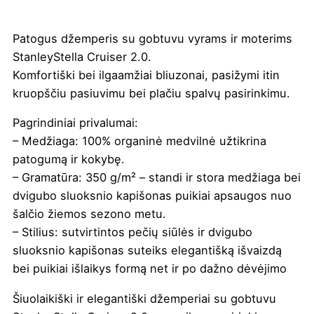
Patogus džemperis su gobtuvu vyrams ir moterims
StanleyStella Cruiser 2.0.
Komfortiški bei ilgaamžiai bliuzonai, pasižymi itin
kruopščiu pasiuvimu bei plačiu spalvų pasirinkimu.
Pagrindiniai privalumai:
– Medžiaga: 100% organinė medvilnė užtikrina
patogumą ir kokybę.
– Gramatūra: 350 g/m² – standi ir stora medžiaga bei
dvigubo sluoksnio kapišonas puikiai apsaugos nuo
šalčio žiemos sezono metu.
– Stilius: sutvirtintos pečių siūlės ir dvigubo
sluoksnio kapišonas suteiks elegantišką išvaizdą
bei puikiai išlaikys formą net ir po dažno dėvėjimo
Šiuolaikiški ir elegantiški džemperiai su gobtuvu