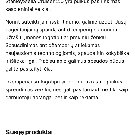
StanleyStella Cruiser 2.0 yra puikus pasirinkimas
kasdieniniai veiklai.
Norint suteikti jam išskirtinumo, galime uždėti Jūsų
pageidaujamą spaudą ant džemperių su norimu
užrašu, įmonės logotipu ar prekiniu ženklu.
Spausdinimas ant džemperių atliekamas
naujausiomis technologijomis, spauda itin kokybiška
ir išlieka ilgai. Plačiau apie galimus spaudos būdus
galite paskaityti
čia
.
Džemperiai su logotipu ar norimu užrašu – puikus
sprendimas verslui, nes gali pasitarnauti ne tik, kaip
darbuotojų apranga, bet ir kaip reklama.
Spalva
Abrikosinė
,
Alyvinė
,
Balta
,
Bordinė
,
Butelio žalia
,
Čili
,
Eko melanžinė
,
Fiesta
,
French mėlyna
,
Juoda
,
Juoda melanžinė
,
Susiję produktai