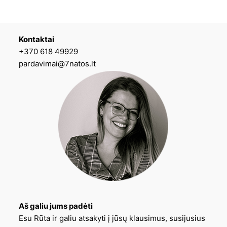
Kontaktai
+370 618 49929
pardavimai@7natos.lt
Aš galiu jums padėti
Esu Rūta ir galiu atsakyti į jūsų klausimus, susijusius