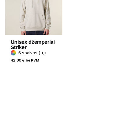
ženklas
Unisex džemperiai
Striker
6 spalvos (-ų)
42,00
€
be PVM