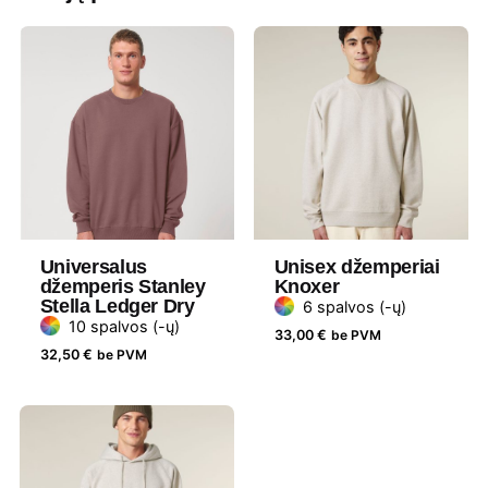
Khaki
,
Latte
,
Ledo mėlyna
,
Mėlyna
,
Mėtinė
,
Natūrali
,
Nispero
,
Ochra
,
Orchidėja
,
Pelenų melanžinė
,
Pilka
melanžinė
,
Raudona
,
Royal mėlyna
,
Ruda
,
Smaragdinė
,
Smėlinė
,
Šviesi mėlyna
,
Šviesi rožinė
,
Šviesi žalia
,
Tamsiai pilka
,
Vandenyno mėlyna
,
Violetinė
,
Žalia
melanžinė
,
Žydra
Medžiaga
Medvilnė
Universalus
Unisex džemperiai
džemperis Stanley
Knoxer
Stella Ledger Dry
6 spalvos (-ų)
Gramatūra
350
10 spalvos (-ų)
/ Talpa
33,00
€
be PVM
32,50
€
be PVM
Tipas
Standartinis
Lytis
Unisex
Prekės
Stanley Stella