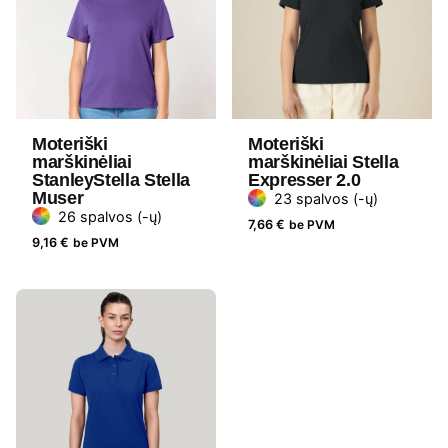
Moteriški
Moteriški
marškinėliai
marškinėliai Stella
StanleyStella Stella
Expresser 2.0
Muser
23 spalvos (-ų)
26 spalvos (-ų)
7,66
€
be PVM
9,16
€
be PVM