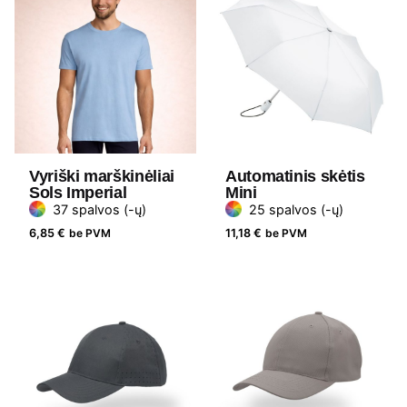
Vyriški marškinėliai
Automatinis skėtis
Sols Imperial
Mini
37 spalvos (-ų)
25 spalvos (-ų)
6,85
€
be PVM
11,18
€
be PVM