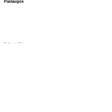
Paslaugos
Fotografija
Verslo dovanos
Spauda
Apranga verslui
Apie mus