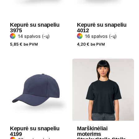
Kepurė su snapeliu
Kepurė su snapeliu
3975
4012
14 spalvos (-ų)
16 spalvos (-ų)
5,85
€
be PVM
4,20
€
be PVM
Kepurė su snapeliu
Marškinėliai
4199
moterims