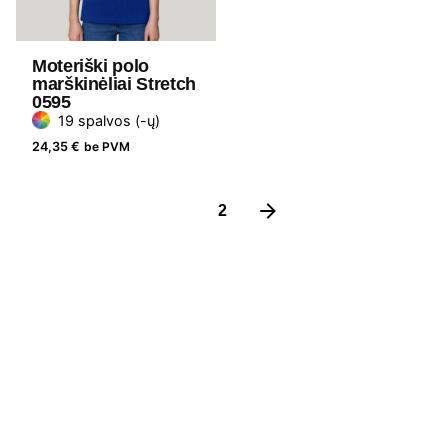
Moteriški polo
marškinėliai Stretch
0595
19 spalvos (-ų)
24,35
€
be PVM
1
2