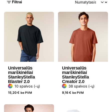
Filtrai
Universalūs
Universalūs
marškinėliai
marškinėliai
StanleyStella
StanleyStella
Blaster 2.0
Creator 2.0
10 spalvos (-ų)
38 spalvos (-ų)
15,20
€
be PVM
9,16
€
be PVM