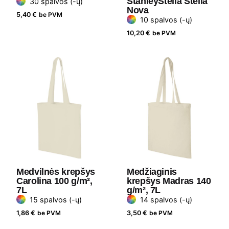
StanleyStella Stella
30 spalvos (-ų)
Nova
5,40
€
be PVM
10 spalvos (-ų)
10,20
€
be PVM
Medvilnės krepšys
Medžiaginis
Carolina 100 g/m²,
krepšys Madras 140
7L
g/m², 7L
15 spalvos (-ų)
14 spalvos (-ų)
1,86
€
be PVM
3,50
€
be PVM