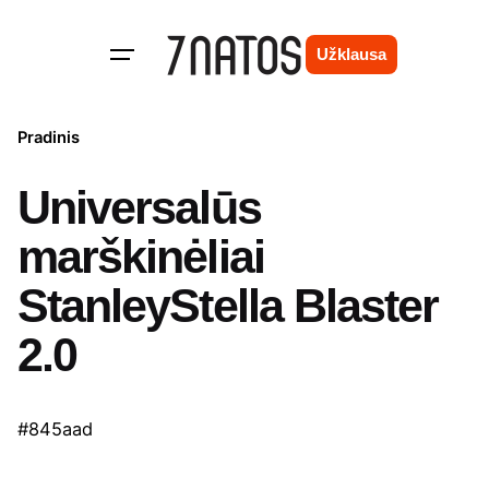
Skip
to
Užklausa
content
Pradinis
Universalūs
marškinėliai
StanleyStella Blaster
2.0
#845aad