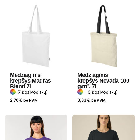
Medžiaginis
Medžiaginis
krepšys Madras
krepšys Nevada 100
Blend 7L
g/m², 7L
7 spalvos (-ų)
10 spalvos (-ų)
2,70
€
be PVM
3,33
€
be PVM