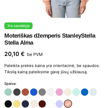
Yra sandėlyje
Moteriškas džemperis StanleyStella
Stella Alma
20,10
€
be PVM
Pateikta prekės kaina yra orientacinė, be spaudos.
Tikslią kainą pateiksime gavę jūsų užklausą.
Spalva: