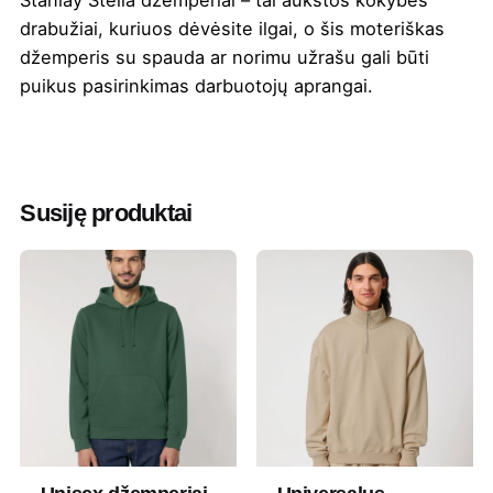
Stanlay Stella džemperiai – tai aukštos kokybės
drabužiai, kuriuos dėvėsite ilgai, o šis moteriškas
džemperis su spauda ar norimu užrašu gali būti
puikus pasirinkimas darbuotojų aprangai.
Spalva
Abrikosinė
,
Alyvinė
,
Balta
,
Bordinė
,
Eko
melanžinė
,
French mėlyna
,
Geltona
,
Juoda
,
Ledo mėlyna
,
Mėlyna
,
Mėtinė
,
Susiję produktai
Natūrali
,
Orchidėja
,
Pelenų melanžinė
,
Pilka
,
Royal mėlyna
,
Ruda
,
Tamsiai pilka
,
Žalia melanžinė
Medžiaga
100 % ekologiška šukuotinė medvilnė
Gramatūra
300 g/m²
/ Talpa
Tipas
Standartinis