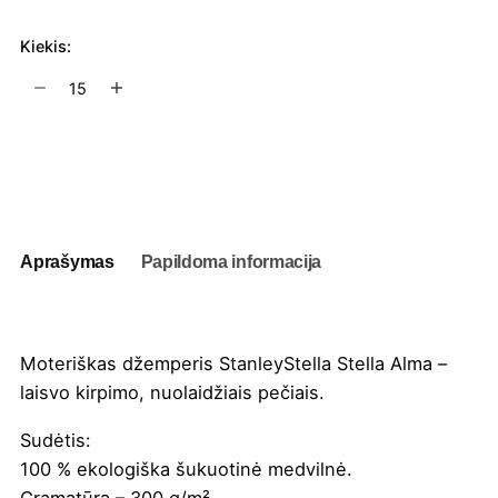
Kiekis:
produkto
kiekis:
Moteriškas
džemperis
Į užklausų krepšelį
StanleyStella
Stella
Alma
Aprašymas
Papildoma informacija
Moteriškas džemperis StanleyStella Stella Alma –
laisvo kirpimo, nuolaidžiais pečiais.
Sudėtis:
100 % ekologiška šukuotinė medvilnė.
Gramatūra – 300 g/m².