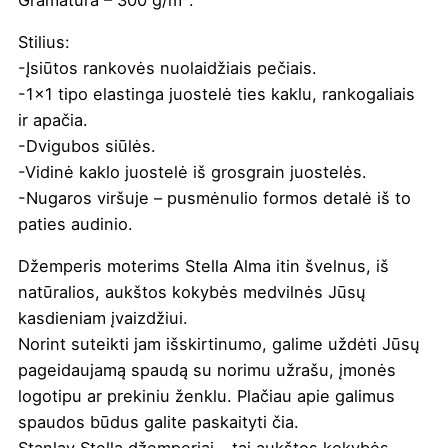
Stilius:
-Įsiūtos rankovės nuolaidžiais pečiais.
-1×1 tipo elastinga juostelė ties kaklu, rankogaliais
ir apačia.
-Dvigubos siūlės.
-Vidinė kaklo juostelė iš grosgrain juostelės.
-Nugaros viršuje – pusmėnulio formos detalė iš to
paties audinio.
Džemperis moterims Stella Alma itin švelnus, iš
natūralios, aukštos kokybės medvilnės Jūsų
kasdieniam įvaizdžiui.
Norint suteikti jam išskirtinumo, galime uždėti Jūsų
pageidaujamą spaudą su norimu užrašu, įmonės
logotipu ar prekiniu ženklu. Plačiau apie galimus
spaudos būdus galite paskaityti
čia
.