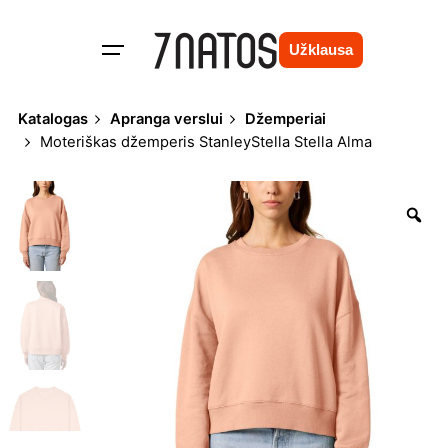
Skip
to
Užklausa
content
Katalogas
Apranga verslui
Džemperiai
Moteriškas džemperis StanleyStella Stella Alma
Zo