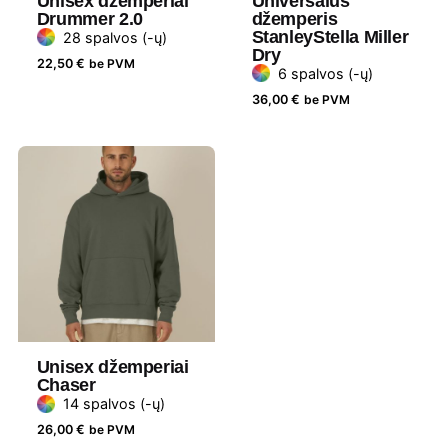
Unisex džemperiai
Universalus
Drummer 2.0
džemperis
Lytis
Moteriški
StanleyStella Miller
28 spalvos (-ų)
Dry
22,50
€
be PVM
Prekės
Stanley Stella
6 spalvos (-ų)
ženklas
36,00
€
be PVM
Unisex džemperiai
Chaser
14 spalvos (-ų)
26,00
€
be PVM