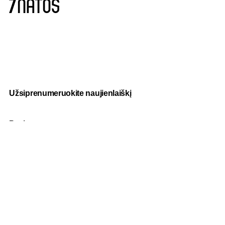
Užsiprenumeruokite naujienlaiškį
Paslaugos
Fotografija
Verslo dovanos