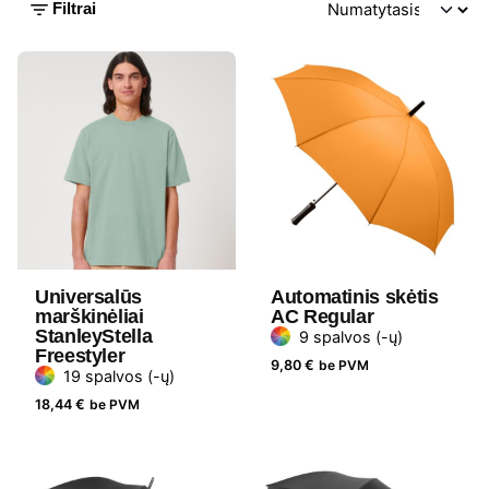
Filtrai
Universalūs
Automatinis skėtis
marškinėliai
AC Regular
StanleyStella
9 spalvos (-ų)
Freestyler
9,80
€
be PVM
19 spalvos (-ų)
18,44
€
be PVM