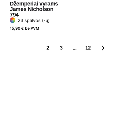
Džemperiai vyrams
James Nicholson
794
23 spalvos (-ų)
15,90
€
be PVM
1
2
3
...
12