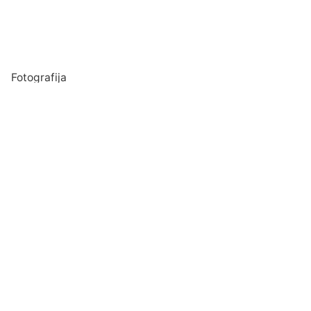
Fotografija
Verslo dovanos
Spauda
Apranga verslui
Apie mus
Kas mes esame?
Blogas