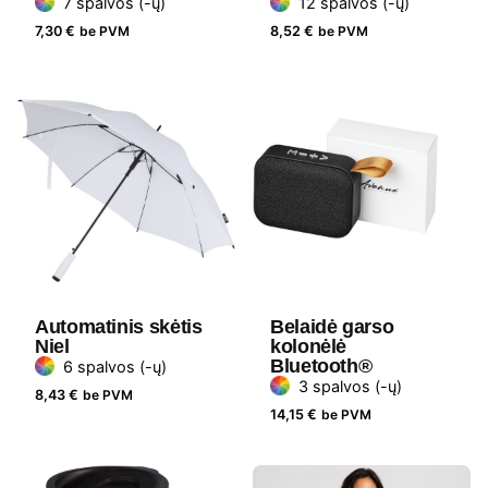
7 spalvos (-ų)
12 spalvos (-ų)
7,30
€
be PVM
8,52
€
be PVM
Automatinis skėtis
Belaidė garso
Niel
kolonėlė
Bluetooth®
6 spalvos (-ų)
3 spalvos (-ų)
8,43
€
be PVM
14,15
€
be PVM