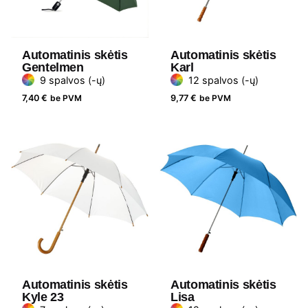
Automatinis skėtis
Automatinis skėtis
Gentelmen
Karl
9 spalvos (-ų)
12 spalvos (-ų)
7,40
€
be PVM
9,77
€
be PVM
Automatinis skėtis
Automatinis skėtis
Kyle 23
Lisa