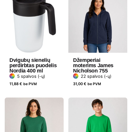
Dvigubų sienelių
Džemperiai
perdirbtas puodelis
moterims James
Nordia 400 ml
Nicholson 755
5 spalvos (-ų)
22 spalvos (-ų)
11,88
€
be PVM
31,00
€
be PVM