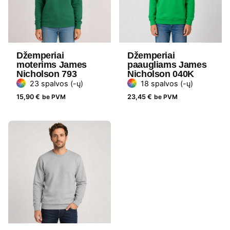
Džemperiai
Džemperiai
moterims James
paaugliams James
Nicholson 793
Nicholson 040K
23 spalvos (-ų)
18 spalvos (-ų)
15,90
€
be PVM
23,45
€
be PVM