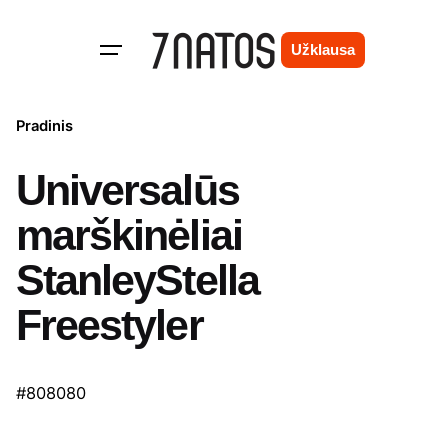
Skip
to
Užklausa
content
Pradinis
Universalūs
marškinėliai
StanleyStella
Freestyler
#808080