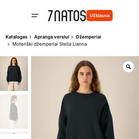
Skip
to
Užklausa
content
Katalogas
Apranga verslui
Džemperiai
Moteriški džemperiai Stella Lianna
Zo