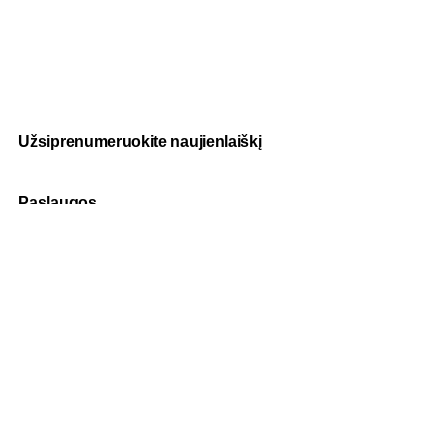
Užsiprenumeruokite naujienlaiškį
Paslaugos
Fotografija
Verslo dovanos
Spauda
Apranga verslui