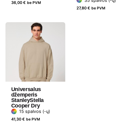
35 spalvos (-ų)
Lytis
Moteriški
36,00
€
be PVM
27,80
€
be PVM
Prekės
Stanley Stella
ženklas
Universalus
džemperis
StanleyStella
Cooper Dry
15 spalvos (-ų)
41,30
€
be PVM