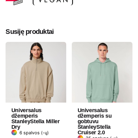
Valymas
Negalima
Džiovinimas
Draudžiama džiovinti džiovyklėje
Susiję produktai
Lyginimas
110°
Skalbimas
30° Panašios spalvos drabužius
skalbkite kartu, nelyginkite ant
spaudos, skalbkite ir lyginkite
išvirkščiąja puse.
Medžiaga
Ekologiška medvilnė ir TENCEL™ Modal
pluoštas
Universalus
Universalus
džemperis
džemperis su
Gramatūra /
320 g/m²
StanleyStella Miller
gobtuvu
Talpa
Dry
StanleyStella
Cruiser 2.0
6 spalvos (-ų)