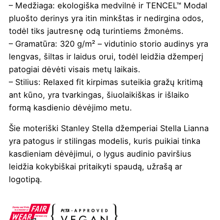
– Medžiaga: ekologiška medvilnė ir TENCEL™ Modal
pluošto derinys yra itin minkštas ir nedirgina odos,
todėl tiks jautresnę odą turintiems žmonėms.
– Gramatūra: 320 g/m² – vidutinio storio audinys yra
lengvas, šiltas ir laidus orui, todėl leidžia džemperį
patogiai dėvėti visais metų laikais.
– Stilius: Relaxed fit kirpimas suteikia gražų kritimą
ant kūno, yra tvarkingas, šiuolaikiškas ir išlaiko
formą kasdienio dėvėjimo metu.
Šie moteriški Stanley Stella džemperiai Stella Lianna
yra patogus ir stilingas modelis, kuris puikiai tinka
kasdieniam dėvėjimui, o lygus audinio paviršius
leidžia kokybiškai pritaikyti spaudą, užrašą ar
logotipą.
Spalva
French mėlyna
,
Juoda
,
Kreminė
,
Pilka
melanžinė
,
Tamsiai violetinė