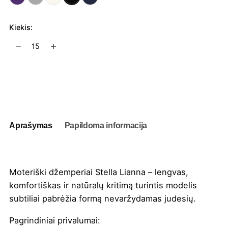
Kiekis:
produkto
kiekis:
Moteriški
džemperiai
Į užklausų krepšelį
Stella
Lianna
Aprašymas
Papildoma informacija
Moteriški džemperiai Stella Lianna – lengvas,
komfortiškas ir natūralų kritimą turintis modelis
subtiliai pabrėžia formą nevaržydamas judesių.
Pagrindiniai privalumai: