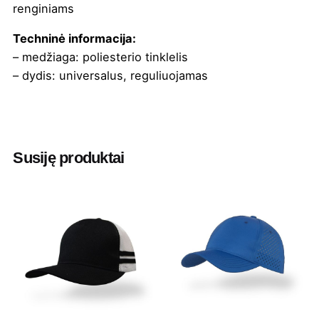
renginiams
Techninė informacija:
– medžiaga: poliesterio tinklelis
– dydis: universalus, reguliuojamas
Spalva
Balta/Juoda
,
Balta/raudona
,
Royal
mėlyna/Balta
,
Tamsiai mėlyna/balta
Susiję produktai
Minimalus
15 vnt
užsakomas
kiekis
Medžiaga
Poliesterio tinklelis
Prekės
Headwear
ženklas
Dydis
Universalus, reguliuojamas