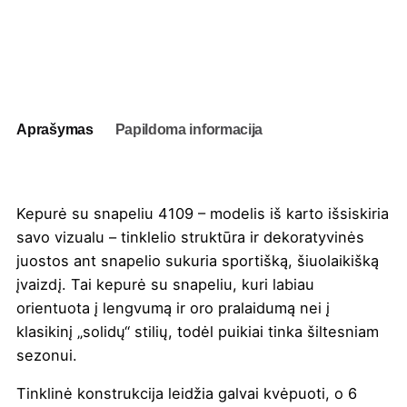
kiekis:
Kepurė
su
Į užklausų krepšelį
snapeliu
4109
Aprašymas
Papildoma informacija
Kepurė su snapeliu 4109 – modelis iš karto išsiskiria
savo vizualu – tinklelio struktūra ir dekoratyvinės
juostos ant snapelio sukuria sportišką, šiuolaikišką
įvaizdį. Tai kepurė su snapeliu, kuri labiau
orientuota į lengvumą ir oro pralaidumą nei į
klasikinį „solidų“ stilių, todėl puikiai tinka šiltesniam
sezonui.
Tinklinė konstrukcija leidžia galvai kvėpuoti, o 6