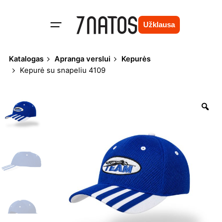
Skip
to
Užklausa
content
Katalogas
Apranga verslui
Kepurės
Kepurė su snapeliu 4109
Zo