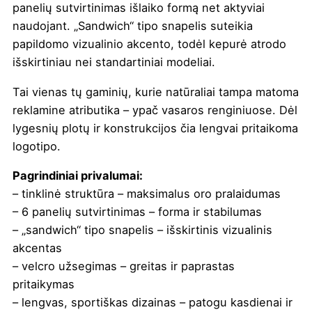
panelių sutvirtinimas išlaiko formą net aktyviai
naudojant. „Sandwich“ tipo snapelis suteikia
papildomo vizualinio akcento, todėl kepurė atrodo
išskirtiniau nei standartiniai modeliai.
Tai vienas tų gaminių, kurie natūraliai tampa matoma
reklamine atributika – ypač vasaros renginiuose. Dėl
lygesnių plotų ir konstrukcijos čia lengvai pritaikoma
logotipo.
Pagrindiniai privalumai:
– tinklinė struktūra – maksimalus oro pralaidumas
– 6 panelių sutvirtinimas – forma ir stabilumas
– „sandwich“ tipo snapelis – išskirtinis vizualinis
akcentas
– velcro užsegimas – greitas ir paprastas
pritaikymas
– lengvas, sportiškas dizainas – patogu kasdienai ir