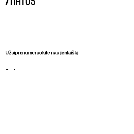
Užsiprenumeruokite naujienlaiškį
Paslaugos
Fotografija
Verslo dovanos