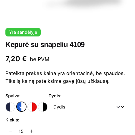
Yra sandėlyje
Kepurė su snapeliu 4109
7,20
€
be PVM
Pateikta prekės kaina yra orientacinė, be spaudos.
Tikslią kainą pateiksime gavę jūsų užklausą.
Spalva:
Dydis:
Kiekis:
produkto