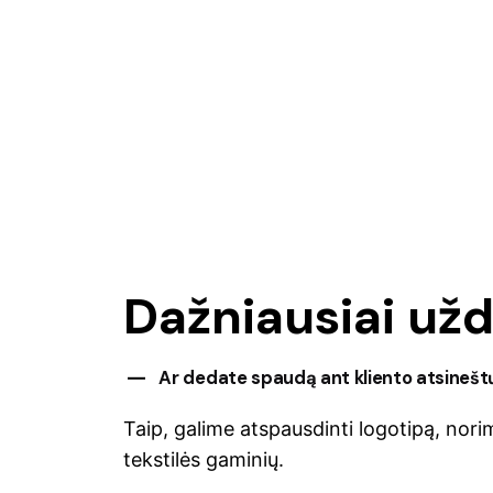
Dažniausiai už
Ar dedate spaudą ant kliento atsinešt
Taip, galime atspausdinti logotipą, nori
tekstilės gaminių.