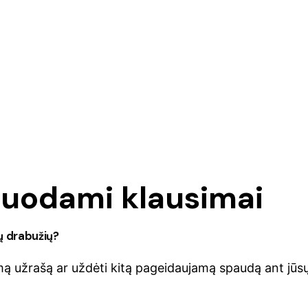
duodami klausimai
ų drabužių?
mą užrašą ar uždėti kitą pageidaujamą spaudą ant jūsų a