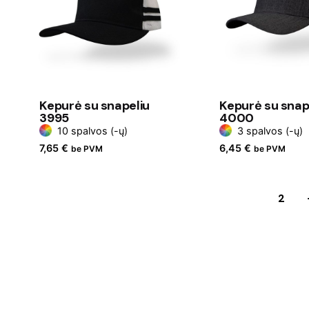
Kepurė su snapeliu
Kepurė su snap
3995
4000
10 spalvos (-ų)
3 spalvos (-ų)
7,65
€
6,45
€
be PVM
be PVM
1
2