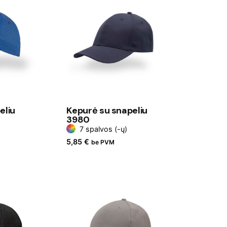
eliu
Kepurė su snapeliu
3980
7 spalvos (-ų)
5,85
€
be PVM