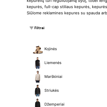
kepurėlių turi reguliuojamą dydį, todėl leng
kepurės, full-cap stiliaus kepurės, kepurės 
Siūlome reklamines kepures su spauda arba si
Filtrai
Kojinės
Liemenės
Marškiniai
Striukės
Džemperiai