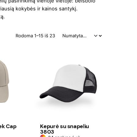
ėlių pasirinkimą vienoje vietoje: beisbolo
riausią kokybės ir kainos santykį.
tą.
Rodoma 1–15 iš 23
ek Cap
Kepurė su snapeliu
3803