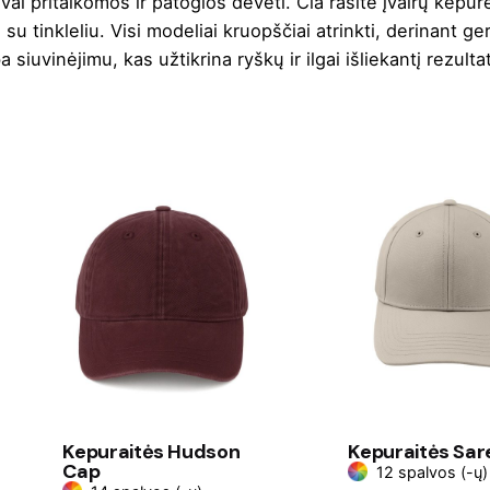
vai pritaikomos ir patogios dėvėti. Čia rasite įvairų kepur
su tinkleliu. Visi modeliai kruopščiai atrinkti, derinant ge
uvinėjimu, kas užtikrina ryškų ir ilgai išliekantį rezulta
Kepuraitės Hudson
Kepuraitės Sar
Cap
12 spalvos (-ų)