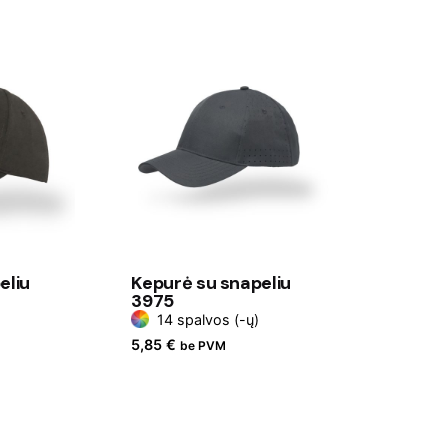
eliu
Kepurė su snapeliu
3975
14 spalvos (-ų)
5,85
€
be PVM