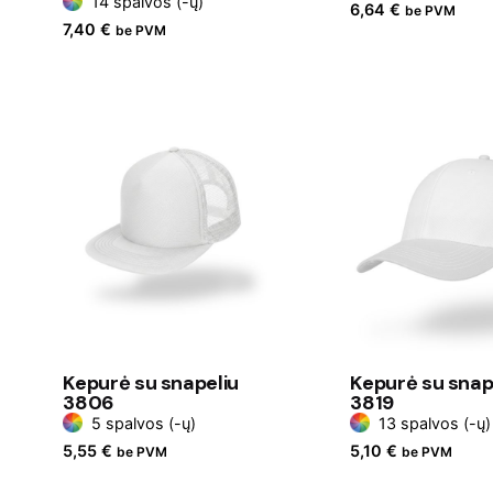
14 spalvos (-ų)
6,64
€
be PVM
7,40
€
be PVM
Kepurė su snapeliu
Kepurė su snap
3806
3819
5 spalvos (-ų)
13 spalvos (-ų)
5,55
€
5,10
€
be PVM
be PVM