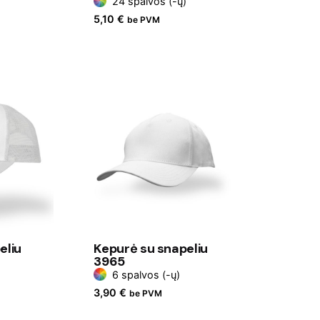
24 spalvos (-ų)
5,10
€
be PVM
eliu
Kepurė su snapeliu
3965
6 spalvos (-ų)
3,90
€
be PVM