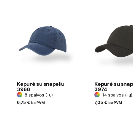
Kepurė su snapeliu
Kepurė su snap
3968
3974
8 spalvos (-ų)
14 spalvos (-ų)
6,75
€
7,05
€
be PVM
be PVM