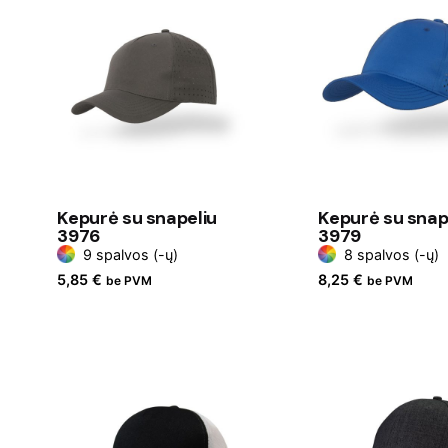
Kepurė su snapeliu
Kepurė su snap
3976
3979
9 spalvos (-ų)
8 spalvos (-ų)
5,85
€
8,25
€
be PVM
be PVM