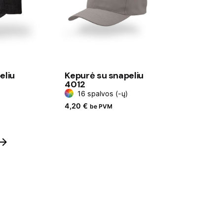
eliu
Kepurė su snapeliu
4012
16 spalvos (-ų)
4,20
€
be PVM