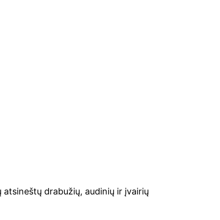
tsineštų drabužių, audinių ir įvairių