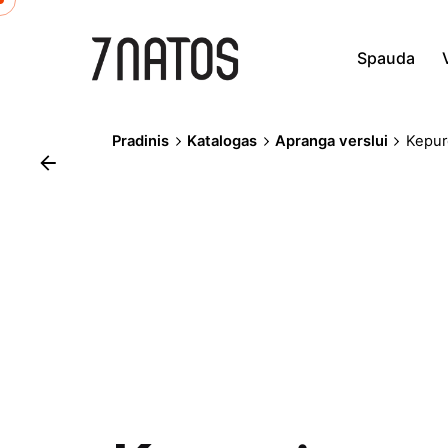
Skip
to
Spauda
content
Pradinis
Katalogas
Apranga verslui
Kepur