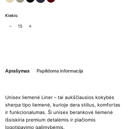
Kiekis:
produkto
kiekis:
Unisex
liemenė
Į užklausų krepšelį
Liner
Aprašymas
Papildoma informacija
Unisex liemenė Liner – tai aukščiausios kokybės
sherpa tipo liemenė, kurioje dera stilius, komfortas
ir funkcionalumas. Ši unisex berankovė liemenė
išsiskiria premium detalėmis ir plačiomis
logotipavimo galimybėmis.