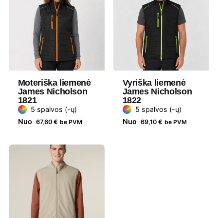
30° Panašios spalvos drabužius
skalbkite kartu, nelyginkite ant
spaudos, skalbkite ir lyginkite
išvirkščiąja puse.
Dydis
3XL, L, M, S, XL, XXL, XXS, XS
Moteriška liemenė
Vyriška liemenė
Medžiaga
100 % perdirbtas poliesteris
James Nicholson
James Nicholson
1821
1822
Gramatūra /
450 g/m²
5 spalvos (-ų)
5 spalvos (-ų)
Talpa
Nuo
Nuo
67,60
€
be PVM
69,10
€
be PVM
Lytis
Unisex
Prekės
Stanley Stella
ženklas