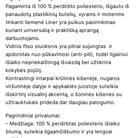
Pagaminta iš 100 % perdirbto poliesterio, išgauto iš
panaudotų plastikinių butelių, vyrams ir moterims
tinkanti liemenė Liner yra puikus pasirinkimas
kuriant universalią ir praktišką aprangą
darbuotojams.
Vidinis fliso sluoksnis yra pilnai sujungtas ir
apdorotas nuo pūkavimosi (anti-pill), todėl ilgainiui
išlaiko nepriekaištingą išvaizdą bei užtikrina
kokybės pojūtį.
Kontrastingi intarpai krūtinės kišenėje, nugaros
viršutinėje dalyje ir apykaklės juostoje suteikia
išskirtinį vizualinį akcentą, o šoninės kišenės su
užtrauktukais prideda dar daugiau patogumo.
Pagrindiniai privalumai:
– Medžiaga: 100 % perdirbtas poliesteris išlaiko
šilumą, suteikia ilgaamžiškumo ir yra lengvai