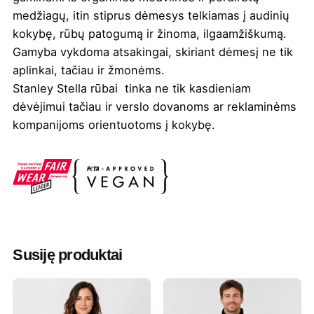
medžiagų, itin stiprus dėmesys telkiamas į audinių
kokybę, rūbų patogumą ir žinoma, ilgaamžiškumą.
Gamyba vykdoma atsakingai, skiriant dėmesį ne tik
aplinkai, tačiau ir žmonėms.
Stanley Stella rūbai tinka ne tik kasdieniam
dėvėjimui tačiau ir verslo dovanoms ar reklaminėms
kompanijoms orientuotoms į kokybę.
Spalva
Čili
,
French mėlyna
,
Juoda
,
Khaki
,
Smėlinė
Valymas
Negalima
Džiovinimas
Draudžiama džiovinti džiovyklėje
Susiję produktai
Lyginimas
Negalima
Skalbimas