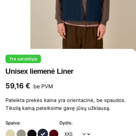
Yra sandėlyje
Unisex liemenė Liner
59,16
€
be PVM
Pateikta prekės kaina yra orientacinė, be spaudos.
Tikslią kainą pateiksime gavę jūsų užklausą.
Spalva:
Dydis: