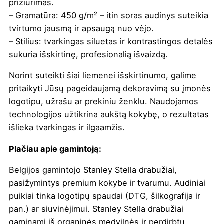
prižiūrimas.
– Gramatūra: 450 g/m² – itin soras audinys suteikia
tvirtumo jausmą ir apsaugą nuo vėjo.
– Stilius: tvarkingas siluetas ir kontrastingos detalės
sukuria išskirtinę, profesionalią išvaizdą.
Norint suteikti šiai liemenei išskirtinumo, galime
pritaikyti Jūsų pageidaujamą dekoravimą su įmonės
logotipu, užrašu ar prekiniu ženklu. Naudojamos
technologijos užtikrina aukštą kokybę, o rezultatas
išlieka tvarkingas ir ilgaamžis.
Plačiau apie gamintoją:
Belgijos gamintojo
Stanley Stella drabužiai
,
pasižymintys premium kokybe ir tvarumu. Audiniai
puikiai tinka logotipų spaudai (DTG, šilkografija ir
pan.) ar siuvinėjimui. Stanley Stella drabužiai
gaminami iš organinės medvilnės ir perdirbtų