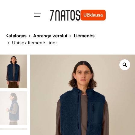
Skip
to
Užklausa
content
Katalogas
Apranga verslui
Liemenės
Unisex liemenė Liner
Zo