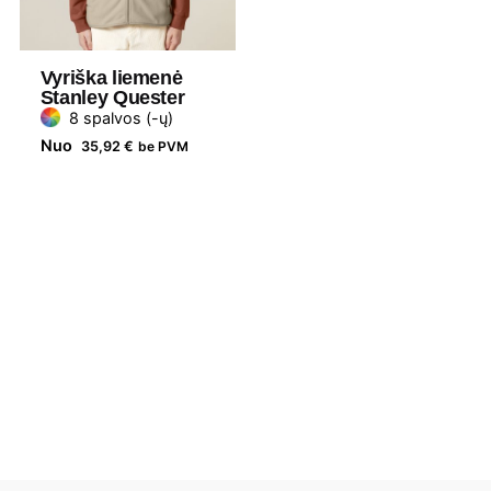
Vyriška liemenė
Stanley Quester
8 spalvos (-ų)
Nuo
35,92
€
be PVM