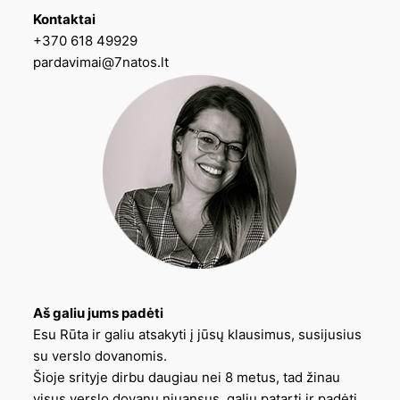
Kontaktai
+370 618 49929
pardavimai@7natos.lt
Aš galiu jums padėti
Esu Rūta ir galiu atsakyti į jūsų klausimus, susijusius
su verslo dovanomis.
Šioje srityje dirbu daugiau nei 8 metus, tad žinau
visus verslo dovanų niuansus, galiu patarti ir padėti