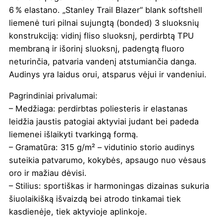
6 % elastano. „Stanley Trail Blazer“ blank softshell
liemenė turi pilnai sujungtą (bonded) 3 sluoksnių
konstrukciją: vidinį fliso sluoksnį, perdirbtą TPU
membraną ir išorinį sluoksnį, padengtą fluoro
neturinčia, patvaria vandenį atstumiančia danga.
Audinys yra laidus orui, atsparus vėjui ir vandeniui.
Pagrindiniai privalumai:
– Medžiaga: perdirbtas poliesteris ir elastanas
leidžia jaustis patogiai aktyviai judant bei padeda
liemenei išlaikyti tvarkingą formą.
– Gramatūra: 315 g/m² – vidutinio storio audinys
suteikia patvarumo, kokybės, apsaugo nuo vėsaus
oro ir mažiau dėvisi.
– Stilius: sportiškas ir harmoningas dizainas sukuria
šiuolaikišką išvaizdą bei atrodo tinkamai tiek
kasdienėje, tiek aktyvioje aplinkoje.