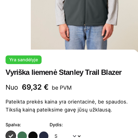
Yra sandėlyje
Vyriška liemenė Stanley Trail Blazer
69,32
€
Nuo
be PVM
Pateikta prekės kaina yra orientacinė, be spaudos.
Tikslią kainą pateiksime gavę jūsų užklausą.
Spalva:
Dydis: