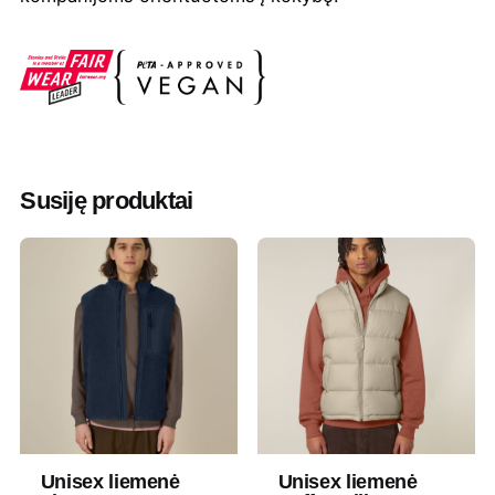
Spalva
French mėlyna
,
Juoda
,
Smaragdinė
,
Tamsiai pilka
Valymas
Negalima
Džiovinimas
Draudžiama džiovinti džiovyklėje
Susiję produktai
Lyginimas
Negalima
Skalbimas
30°Wash similar colours together. No
ironing. Close all snaps before
washing. Line dry.
Dydis
3XL, 4XL, 5XL, L, M, S, XL, XXL
Medžiaga
Perdirbtas poliesteris ir elastanas
Unisex liemenė
Unisex liemenė