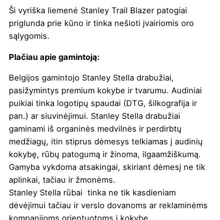
Ši vyriška liemenė Stanley Trail Blazer patogiai
priglunda prie kūno ir tinka nešioti įvairiomis oro
sąlygomis.
Plačiau apie gamintoją:
Belgijos gamintojo
Stanley Stella drabužiai
,
pasižymintys premium kokybe ir tvarumu. Audiniai
puikiai tinka logotipų spaudai (DTG, šilkografija ir
pan.) ar siuvinėjimui. Stanley Stella drabužiai
gaminami iš organinės medvilnės ir perdirbtų
medžiagų, itin stiprus dėmesys telkiamas į audinių
kokybę, rūbų patogumą ir žinoma, ilgaamžiškumą.
Gamyba vykdoma atsakingai, skiriant dėmesį ne tik
aplinkai, tačiau ir žmonėms.
Stanley Stella rūbai tinka ne tik kasdieniam
dėvėjimui tačiau ir verslo dovanoms ar reklaminėms
kompanijoms orientuotoms į kokybę.