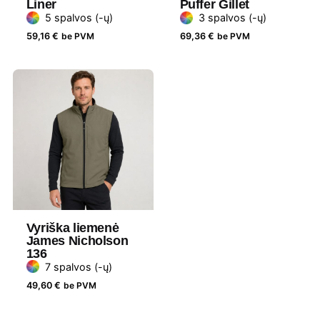
Liner
Puffer Gillet
Gramatūra /
315 g/m²
5 spalvos (-ų)
3 spalvos (-ų)
Talpa
59,16
€
be PVM
69,36
€
be PVM
Lytis
Vyriški
Prekės
Stanley Stella
ženklas
Vyriška liemenė
James Nicholson
136
7 spalvos (-ų)
49,60
€
be PVM