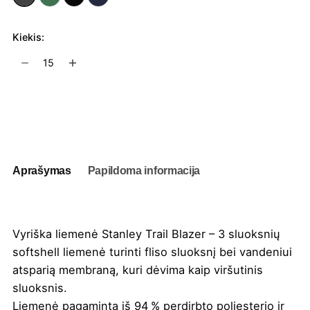
Kiekis:
produkto
kiekis:
Vyriška
liemenė
Į užklausų krepšelį
Stanley
Trail
Blazer
Aprašymas
Papildoma informacija
Vyriška liemenė Stanley Trail Blazer – 3 sluoksnių
softshell liemenė turinti fliso sluoksnį bei vandeniui
atsparią membraną, kuri dėvima kaip viršutinis
sluoksnis.
Liemenė pagaminta iš 94 % perdirbto poliesterio ir