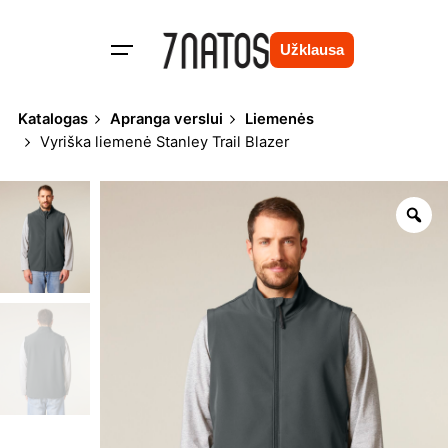
Skip
to
Užklausa
content
Katalogas
Apranga verslui
Liemenės
Vyriška liemenė Stanley Trail Blazer
Zo