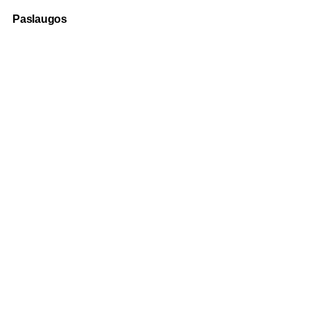
Paslaugos
Fotografija
Verslo dovanos
Spauda
Apranga verslui
Apie mus