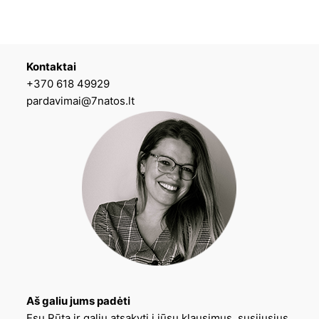
Kontaktai
+370 618 49929
pardavimai@7natos.lt
Aš galiu jums padėti
Esu Rūta ir galiu atsakyti į jūsų klausimus, susijusius