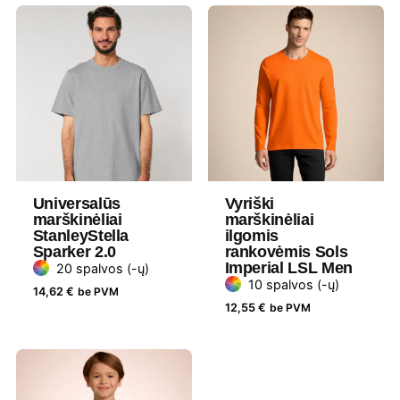
Džiovinimas
Draudžiama džiovinti džiovyklėje
Lyginimas
110°
Skalbimas
30° Panašios spalvos drabužius
skalbkite kartu, nelyginkite ant
spaudos, skalbkite ir lyginkite
išvirkščiąja puse.
Universalūs
Vyriški
Medžiaga
100 % ekologiška medvilnė
marškinėliai
marškinėliai
StanleyStella
ilgomis
Sparker 2.0
rankovėmis Sols
Gramatūra /
180 g/m²
Imperial LSL Men
20 spalvos (-ų)
Talpa
10 spalvos (-ų)
14,62
€
be PVM
12,55
€
be PVM
Lytis
Moteriški
Prekės
Stanley Stella
ženklas