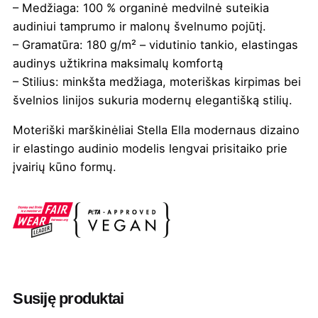
– Medžiaga: 100 % organinė medvilnė suteikia
audiniui tamprumo ir malonų švelnumo pojūtį.
– Gramatūra: 180 g/m² – vidutinio tankio, elastingas
audinys užtikrina maksimalų komfortą
– Stilius: minkšta medžiaga, moteriškas kirpimas bei
švelnios linijos sukuria modernų elegantišką stilių.
Moteriški marškinėliai Stella Ella modernaus dizaino
ir elastingo audinio modelis lengvai prisitaiko prie
įvairių kūno formų.
Spalva
Balta
,
French mėlyna
,
Juoda
,
Mėlyna
,
Natūrali
,
Nispero
,
Pilka melanžinė
,
Smaragdinė
,
Šviesi rožinė
,
Šviesi žalia
,
Žydra
Valymas
Negalima
Susiję produktai