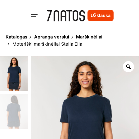
Skip
to
Užklausa
content
Katalogas
Apranga verslui
Marškinėliai
Moteriški marškinėliai Stella Ella
Zo