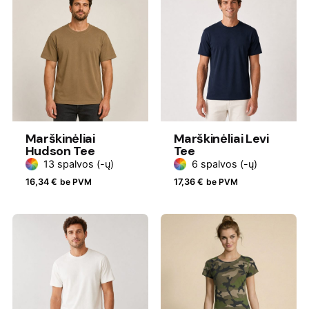
Marškinėliai
Marškinėliai Levi
Hudson Tee
Tee
13 spalvos (-ų)
6 spalvos (-ų)
16,34
€
be PVM
17,36
€
be PVM