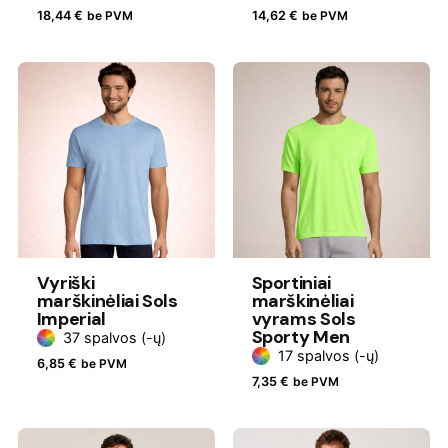
18,44
€
be PVM
14,62
€
be PVM
Vyriški
Sportiniai
marškinėliai Sols
marškinėliai
Imperial
vyrams Sols
Sporty Men
37 spalvos (-ų)
17 spalvos (-ų)
6,85
€
be PVM
7,35
€
be PVM