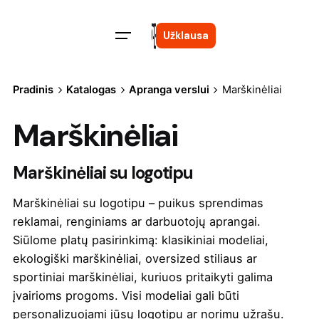
Skip
to
Užklausa
content
Pradinis
Katalogas
Apranga verslui
Marškinėliai
Marškinėliai
Marškinėliai su logotipu
Marškinėliai su logotipu – puikus sprendimas
reklamai, renginiams ar darbuotojų aprangai.
Siūlome platų pasirinkimą: klasikiniai modeliai,
ekologiški marškinėliai, oversized stiliaus ar
sportiniai marškinėliai, kuriuos pritaikyti galima
įvairioms progoms. Visi modeliai gali būti
personalizuojami jūsų logotipu ar norimu užrašu.