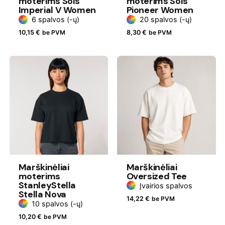
moterims Sols
moterims Sols
Imperial V Women
Pioneer Women
6 spalvos (-ų)
20 spalvos (-ų)
10,15
€
be PVM
8,30
€
be PVM
Marškinėliai
Marškinėliai
moterims
Oversized Tee
StanleyStella
Įvairios spalvos
Stella Nova
14,22
€
be PVM
10 spalvos (-ų)
10,20
€
be PVM