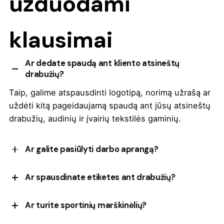
užduodami
klausimai
Ar dedate spaudą ant kliento atsineštų
drabužių?
Taip, galime atspausdinti logotipą, norimą užrašą ar
uždėti kitą pageidaujamą spaudą ant jūsų atsineštų
drabužių, audinių ir įvairių tekstilės gaminių.
Ar galite pasiūlyti darbo aprangą?
Galime pasiūlyti aprangą darbuotojams:
Ar spausdinate etiketes ant drabužių?
marškinėlius, polo marškinėlius, įvairių tipų
marškinius, kelnes, striukes ar liemenes, kepures,
Taip, galime itin kokybiškai atspausdinti įvairias
Ar turite sportinių marškinėlių?
ant kurių spausdiname logotipus ar norimus
etiketes, įskaitant personalizuotas etiketes su jūsų
užrašus.