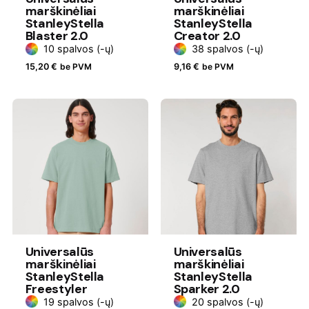
marškinėliai
marškinėliai
StanleyStella
StanleyStella
Blaster 2.0
Creator 2.0
10 spalvos (-ų)
38 spalvos (-ų)
15,20
€
be PVM
9,16
€
be PVM
Universalūs
Universalūs
marškinėliai
marškinėliai
StanleyStella
StanleyStella
Freestyler
Sparker 2.0
19 spalvos (-ų)
20 spalvos (-ų)