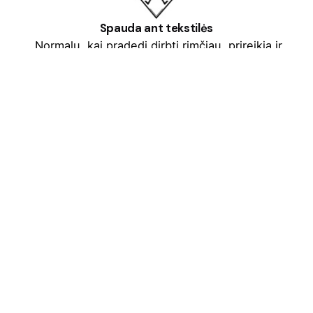
Spauda ant tekstilės
„Normalu, kai pradedi dirbti rimčiau, prireikia ir
aprangos, dizaino paslaugų, printų ant tos pačios
aprangos, dovanų. Kolega Tomas Augulis pasiūlė
pasibandyti pas save. Nuo tos dienos „7
natos”/“marskineliai.lt” tapo neatsiejama studijos
dalimi. Daugybė striukių, džemperių, marškinėlių,
dovanėlių buvo pagaminta per tą laikotarpį. Buvau
gavęs ir pigesnių pasiūlymų, bet kai susidėdavo
terminai, paslaugos kokybė ir ypatingai nuoširdus
bendravimas, abejonių nebeliko. Drąsiai galiu siūlyti
esant reikalui pas juos apsilankyti.”
Dainius Žebrauskas „Skruzdėliukas”
„ANT studija” vadovas