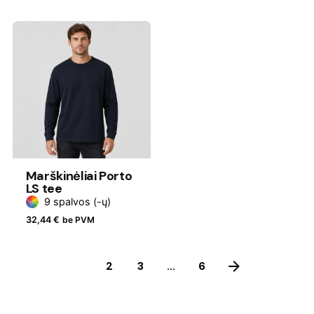
Marškinėliai Porto
LS tee
9 spalvos (-ų)
32,44
€
be PVM
1
2
3
...
6