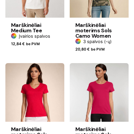
Marškinėliai
Marškinėliai
Medium Tee
moterims Sols
Camo Women
Įvairios spalvos
3 spalvos (-ų)
12,84
€
be PVM
20,80
€
be PVM
Marškinėliai
Marškinėliai