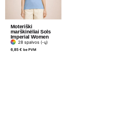
Moteriški
marškinėliai Sols
Imperial Women
28 spalvos (-ų)
6,85
€
be PVM