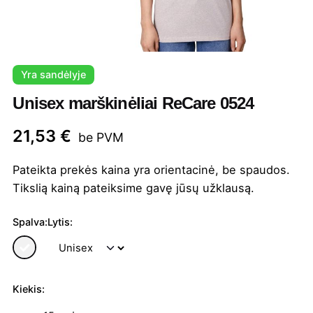
Yra sandėlyje
Unisex marškinėliai ReCare 0524
21,53
€
be PVM
Pateikta prekės kaina yra orientacinė, be spaudos.
Tikslią kainą pateiksime gavę jūsų užklausą.
Spalva:
Lytis:
Kiekis:
produkto