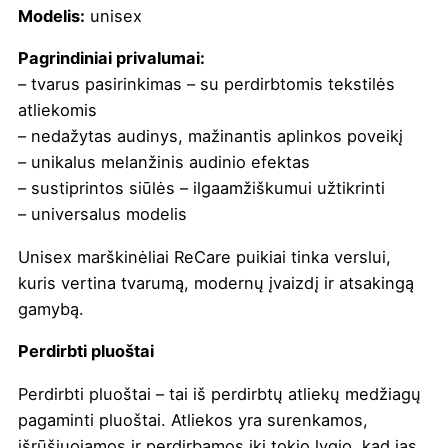
Modelis:
unisex
Pagrindiniai privalumai:
– tvarus pasirinkimas – su perdirbtomis tekstilės
atliekomis
– nedažytas audinys, mažinantis aplinkos poveikį
– unikalus melanžinis audinio efektas
– sustiprintos siūlės – ilgaamžiškumui užtikrinti
– universalus modelis
Unisex marškinėliai ReCare puikiai tinka verslui,
kuris vertina tvarumą, modernų įvaizdį ir atsakingą
gamybą.
Perdirbti pluoštai
Perdirbti pluoštai – tai iš perdirbtų atliekų medžiagų
pagaminti pluoštai. Atliekos yra surenkamos,
išrūšiuojamos ir perdirbamos iki tokio lygio, kad jas