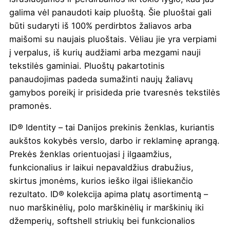
galima vėl panaudoti kaip pluoštą. Šie pluoštai gali
būti sudaryti iš 100% perdirbtos žaliavos arba
maišomi su naujais pluoštais. Vėliau jie yra verpiami
į verpalus, iš kurių audžiami arba mezgami nauji
tekstilės gaminiai. Pluoštų pakartotinis
panaudojimas padeda sumažinti naujų žaliavų
gamybos poreikį ir prisideda prie tvaresnės tekstilės
pramonės.
ID® Identity – tai Danijos prekinis ženklas, kuriantis
aukštos kokybės verslo, darbo ir reklaminę aprangą.
Prekės ženklas orientuojasi į ilgaamžius,
funkcionalius ir laikui nepavaldžius drabužius,
skirtus įmonėms, kurios ieško ilgai išliekančio
rezultato. ID® kolekcija apima platų asortimentą –
nuo marškinėlių, polo marškinėlių ir marškinių iki
džemperių, softshell striukių bei funkcionalios