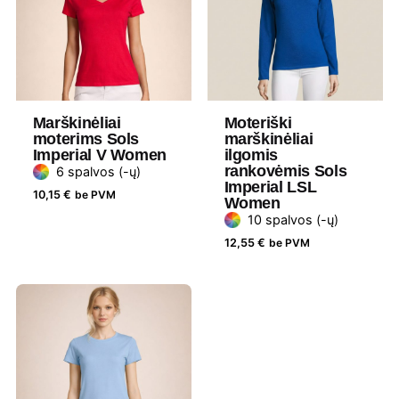
poliesteris
Gramatūra /
160-170 g/m²
Talpa
Tipas
Standartinis
Marškinėliai
Moteriški
moterims Sols
marškinėliai
Imperial V Women
ilgomis
Prekės
ID Identity
rankovėmis Sols
6 spalvos (-ų)
ženklas
Imperial LSL
10,15
€
be PVM
Women
Lytis
Unisex
10 spalvos (-ų)
12,55
€
be PVM