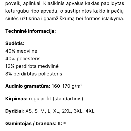
poveikį aplinkai. Klasikinis apvalus kaklas papildytas
keturgubu ribo apvadu, o sustiprintos kaklo ir pečių
siūlės užtikrina ilgaamžiškumą bei formos išlaikymą.
Techninė informacija:
Sudėtis:
40% medvilnė
40% poliesteris
12% perdirbta medvilnė
8% perdirbtas poliesteris
Audinio gramatūra:
160–170 g/m²
Kirpimas:
regular fit (standartinis)
Dydžiai:
XS, S, M, L, XL, 2XL, 3XL, 4XL
Gamintojas / brandas:
ID®