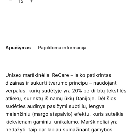
kiekis:
Unisex
marškinėliai
Į užklausų krepšelį
ReCare
0524
Aprašymas
Papildoma informacija
Unisex marškinėliai ReCare – laiko patikrintas
dizainas ir sukurti tvarumo principu – naudojant
verpalus, kurių sudėtyje yra 20% perdirbtų tekstilės
atliekų, surinktų iš namų ūkių Danijoje. Dėl šios
sudėties audinys pasižymi subtiliu, lengvai
melanžiniu (margo atspalvio) efektu, kuris suteikia
kiekvienam gaminiui unikalumo. Marškinėliai yra
nedažyti, taip dar labiau sumažinant gamybos