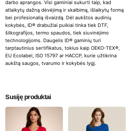
darbo aprangos. Visi gaminiai sukurti taip, kad
atlaikytų dažną dėvėjimą ir skalbimą, išlaikytų formą
bei profesionalią išvaizdą. Dėl aukštos audinių
kokybės, ID® drabužiai puikiai tinka tiek DTF,
šilkografijos, termo spaudos, tiek siuvinėjimo
technologijoms. Daugelis ID® gaminių turi
tarptautinius sertifikatus, tokius kaip OEKO-TEX®,
EU Ecolabel, ISO 15797 ar HACCP, kurie užtikrina
aukštą saugos, tvarumo ir kokybės lygį.
Spalva
Pelenų melanžinė
Minimalus
15
Susiję produktai
užsakomas
kiekis
Medžiaga
40% medvilnė, 40% poliesteris, 12%
perdirbta medvilnė, 8% perdirbtas