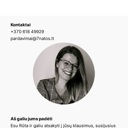
Kontaktai
+370 618 49929
pardavimai@7natos.lt
Aš galiu jums padėti
Esu Rūta ir galiu atsakyti į jūsų klausimus, susijusius