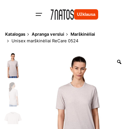
Skip
to
Užklausa
content
Katalogas
Apranga verslui
Marškinėliai
Unisex marškinėliai ReCare 0524
Zo