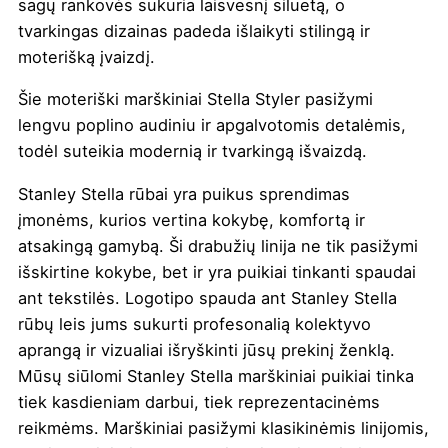
sagų rankovės sukuria laisvesnį siluetą, o
tvarkingas dizainas padeda išlaikyti stilingą ir
moterišką įvaizdį.
Šie moteriški marškiniai Stella Styler pasižymi
lengvu poplino audiniu ir apgalvotomis detalėmis,
todėl suteikia modernią ir tvarkingą išvaizdą.
Stanley Stella rūbai yra puikus sprendimas
įmonėms, kurios vertina kokybę, komfortą ir
atsakingą gamybą. Ši drabužių linija ne tik pasižymi
išskirtine kokybe, bet ir yra puikiai tinkanti
spaudai
ant tekstilės
. Logotipo spauda ant Stanley Stella
rūbų leis jums sukurti profesonalią kolektyvo
aprangą ir vizualiai išryškinti jūsų prekinį ženklą.
Mūsų siūlomi Stanley Stella marškiniai puikiai tinka
tiek kasdieniam darbui, tiek reprezentacinėms
reikmėms. Marškiniai pasižymi klasikinėmis linijomis,