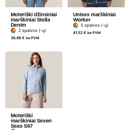
Dydis
L, M, S, XL, XXL, XS
Moteriški džinsiniai
Unisex marškiniai
Medžiaga
100 % ekologiška šukuota medvilnė
marškiniai Stella
Worker
Denim
5 spalvos (-ų)
Gramatūra /
130 g/m²
2 spalvos (-ų)
41,52
€
be PVM
Talpa
36,66
€
be PVM
Lytis
Moteriški
Prekės
Stanley Stella
ženklas
Moteriški
marškiniai Seven
Seas S67