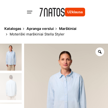
Skip
to
Užklausa
content
Katalogas
Apranga verslui
Marškiniai
Moteriški marškiniai Stella Styler
Zo