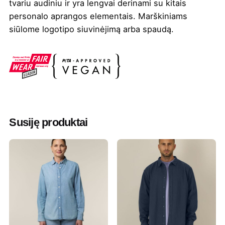
tvariu audiniu ir yra lengvai derinami su kitais
personalo aprangos elementais. Marškiniams
siūlome logotipo siuvinėjimą arba spaudą.
Spalva
Balta
,
French mėlyna
,
Juoda
,
Khaki
,
Kreminė
,
Žydra
Valymas
Negalima
Džiovinimas
Draudžiama džiovinti džiovyklėje
Susiję produktai
Lyginimas
110°
Skalbimas
30° Panašios spalvos drabužius
skalbkite kartu, nelyginkite ant
spaudos, skalbkite ir lyginkite
išvirkščiąja puse.