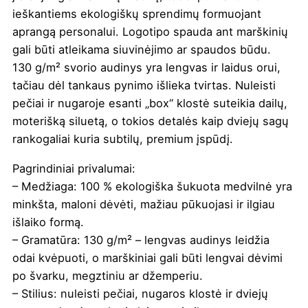
ieškantiems ekologiškų sprendimų formuojant
aprangą personalui. Logotipo spauda ant marškinių
gali būti atleikama siuvinėjimo ar spaudos būdu.
130 g/m² svorio audinys yra lengvas ir laidus orui,
tačiau dėl tankaus pynimo išlieka tvirtas. Nuleisti
pečiai ir nugaroje esanti „box“ klostė suteikia dailų,
moterišką siluetą, o tokios detalės kaip dviejų sagų
rankogaliai kuria subtilų, premium įspūdį.
Pagrindiniai privalumai:
– Medžiaga: 100 % ekologiška šukuota medvilnė yra
minkšta, maloni dėvėti, mažiau pūkuojasi ir ilgiau
išlaiko formą.
– Gramatūra: 130 g/m² – lengvas audinys leidžia
odai kvėpuoti, o marškiniai gali būti lengvai dėvimi
po švarku, megztiniu ar džemperiu.
– Stilius: nuleisti pečiai, nugaros klostė ir dviejų