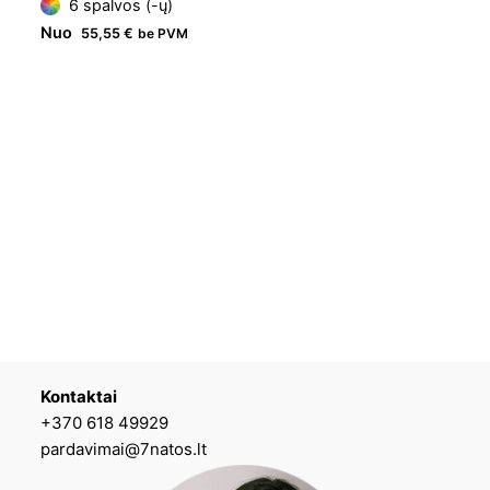
6 spalvos (-ų)
Nuo
55,55
€
be PVM
Kontaktai
+370 618 49929
pardavimai@7natos.lt