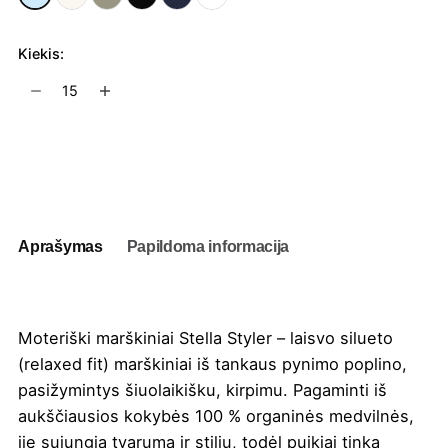
Kiekis:
produkto
kiekis:
Moteriški
marškiniai
Į užklausų krepšelį
Stella
Styler
Aprašymas
Papildoma informacija
Moteriški marškiniai Stella Styler – laisvo silueto
(relaxed fit) marškiniai iš tankaus pynimo poplino,
pasižymintys šiuolaikišku, kirpimu. Pagaminti iš
aukščiausios kokybės 100 % organinės medvilnės,
jie sujungia tvarumą ir stilių, todėl puikiai tinka