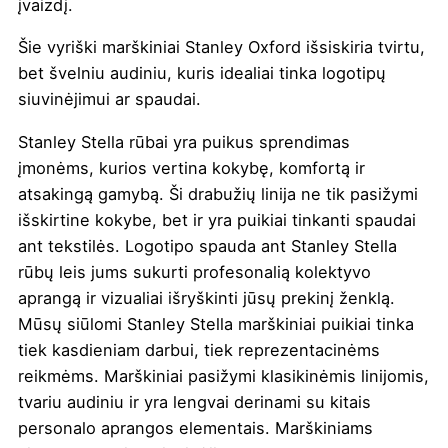
įvaizdį.
Šie vyriški marškiniai Stanley Oxford išsiskiria tvirtu,
bet švelniu audiniu, kuris idealiai tinka logotipų
siuvinėjimui ar spaudai.
Stanley Stella rūbai yra puikus sprendimas
įmonėms, kurios vertina kokybę, komfortą ir
atsakingą gamybą. Ši drabužių linija ne tik pasižymi
išskirtine kokybe, bet ir yra puikiai tinkanti
spaudai
ant tekstilės
. Logotipo spauda ant Stanley Stella
rūbų leis jums sukurti profesonalią kolektyvo
aprangą ir vizualiai išryškinti jūsų prekinį ženklą.
Mūsų siūlomi Stanley Stella marškiniai puikiai tinka
tiek kasdieniam darbui, tiek reprezentacinėms
reikmėms. Marškiniai pasižymi klasikinėmis linijomis,
tvariu audiniu ir yra lengvai derinami su kitais
personalo aprangos elementais. Marškiniams