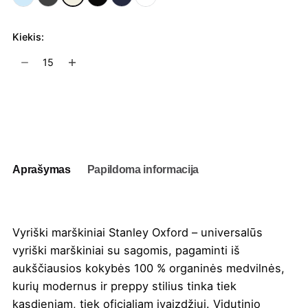
Kiekis:
produkto
kiekis:
Vyriški
marškiniai
Į užklausų krepšelį
Stanley
Oxford
Aprašymas
Papildoma informacija
Vyriški marškiniai Stanley Oxford – universalūs
vyriški marškiniai su sagomis, pagaminti iš
aukščiausios kokybės 100 % organinės medvilnės,
kurių modernus ir preppy stilius tinka tiek
kasdieniam, tiek oficialiam įvaizdžiui. Vidutinio