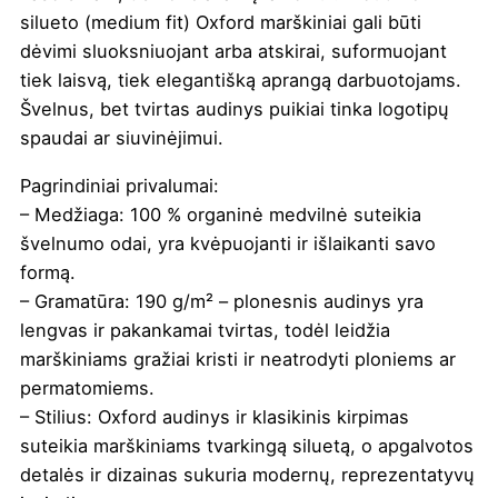
silueto (medium fit) Oxford marškiniai gali būti
dėvimi sluoksniuojant arba atskirai, suformuojant
tiek laisvą, tiek elegantišką aprangą darbuotojams.
Švelnus, bet tvirtas audinys puikiai tinka logotipų
spaudai ar siuvinėjimui.
Pagrindiniai privalumai:
– Medžiaga: 100 % organinė medvilnė suteikia
švelnumo odai, yra kvėpuojanti ir išlaikanti savo
formą.
– Gramatūra: 190 g/m² – plonesnis audinys yra
lengvas ir pakankamai tvirtas, todėl leidžia
marškiniams gražiai kristi ir neatrodyti ploniems ar
permatomiems.
– Stilius: Oxford audinys ir klasikinis kirpimas
suteikia marškiniams tvarkingą siluetą, o apgalvotos
detalės ir dizainas sukuria modernų, reprezentatyvų