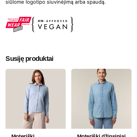
siūlome logotipo siuvinėjimą arba spaudą.
Spalva
Balta
,
French mėlyna
,
Juoda
,
Natūrali
,
Tamsiai pilka
,
Žydra
Valymas
Negalima
Džiovinimas
Draudžiama džiovinti džiovyklėje
Susiję produktai
Lyginimas
110°
Skalbimas
30° Panašios spalvos drabužius
skalbkite kartu, nelyginkite ant
spaudos, skalbkite ir lyginkite
išvirkščiąja puse.
Dydis
3XL, 4XL, 5XL, L, M, S, XL, XXL
Moteriški
Moteriški džinsiniai