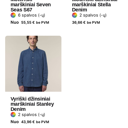
Medžiaga
100 % organinė medvilnė
marškiniai Seven
marškiniai Stella
Seas S67
Denim
Gramatūra /
190 g/m²
6 spalvos (-ų)
2 spalvos (-ų)
Talpa
Nuo
55,55
€
be PVM
36,66
€
be PVM
Lytis
Vyriški
Prekės
Stanley Stella
ženklas
Vyriški džinsiniai
marškiniai Stanley
Denim
2 spalvos (-ų)
Nuo
43,96
€
be PVM