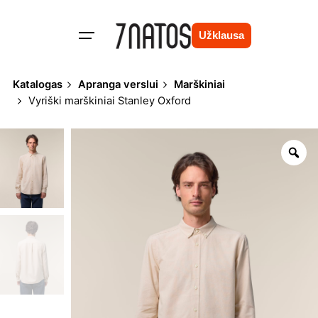
Skip
to
Užklausa
content
Katalogas
Apranga verslui
Marškiniai
Vyriški marškiniai Stanley Oxford
Zo