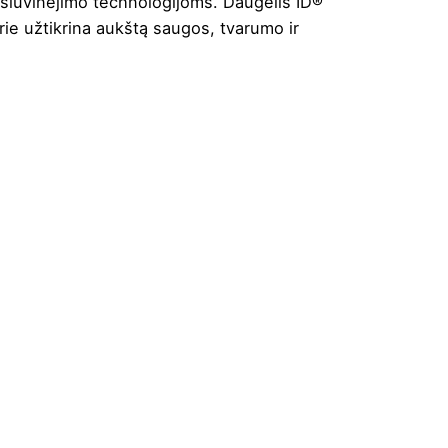
k siuvinėjimo technologijoms. Daugelis ID®
rie užtikrina aukštą saugos, tvarumo ir
a
,
Žydra