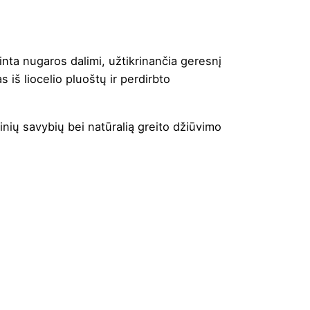
inta nugaros dalimi, užtikrinančia geresnį
iš liocelio pluoštų ir perdirbto
rinių savybių bei natūralią greito džiūvimo