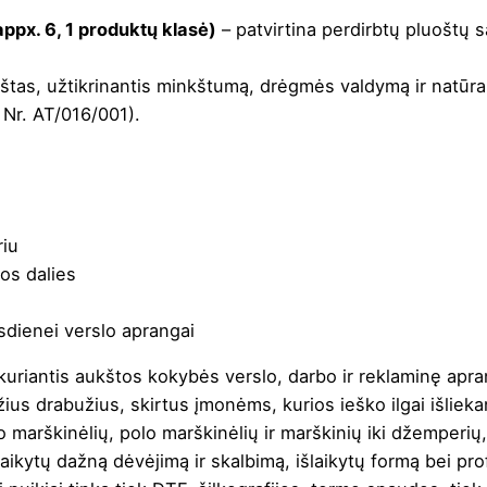
x. 6, 1 produktų klasė)
– patvirtina perdirbtų pluoštų 
tas, užtikrinantis minkštumą, drėgmės valdymą ir natūral
 Nr. AT/016/001).
s
riu
ros dalies
sdienei verslo aprangai
, kuriantis aukštos kokybės verslo, darbo ir reklaminę apr
žius drabužius, skirtus įmonėms, kurios ieško ilgai išlieka
 marškinėlių, polo marškinėlių ir marškinių iki džemperių,
laikytų dažną dėvėjimą ir skalbimą, išlaikytų formą bei pro