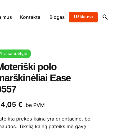
e mus
Kontaktai
Blogas
Užklausa
Yra sandėlyje
Moteriški polo
marškinėliai Ease
0557
24,05
€
be PVM
ateikta prekės kaina yra orientacinė, be
paudos. Tikslią kainą pateiksime gavę