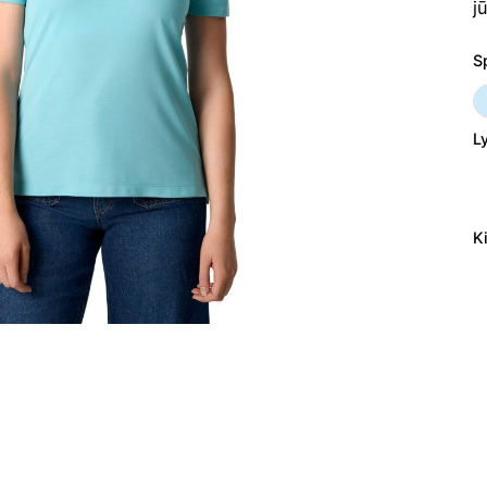
j
S
Ly
K
p
ki
M
p
m
E
0