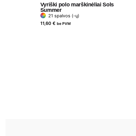
Vyriški polo marškinėliai Sols
Summer
21 spalvos (-ų)
11,60
€
be PVM