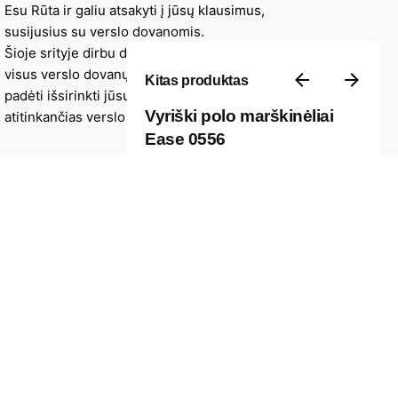
Esu Rūta ir galiu atsakyti į jūsų klausimus,
susijusius su verslo dovanomis.
Šioje srityje dirbu daugiau nei 8 metus, tad žinau
visus verslo dovanų niuansus, galiu patarti ir
Kitas produktas
padėti išsirinkti jūsų įmonės stilių ir viziją
Vyriški polo marškinėliai
atitinkančias verslo dovanas.
Ease 0556