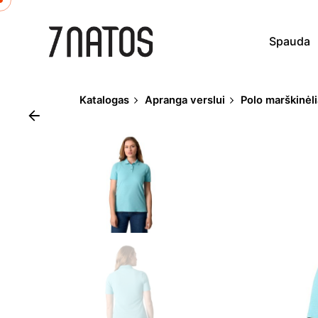
Skip
to
Spauda
content
Katalogas
Apranga verslui
Polo marškinėli