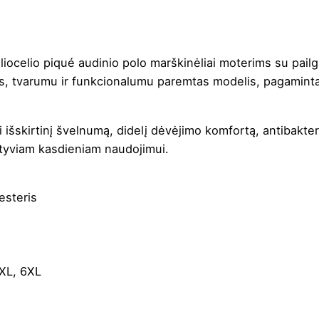
liocelio piqué audinio polo marškinėliai moterims su pailg
s, tvarumu ir funkcionalumu paremtas modelis, pagamintas 
i išskirtinį švelnumą, didelį dėvėjimo komfortą, antibakte
aktyviam kasdieniam naudojimui.
esteris
5XL, 6XL