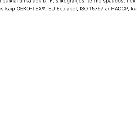
puikiai tinka tiek DTF, šilkografijos, termo spaudos, tie
okius kaip OEKO-TEX®, EU Ecolabel, ISO 15797 ar HACCP, ku
alta
,
Juoda
,
Karibų mėlyna
,
Tamsiai mėlyna
,
Tamsiai pilk
5 vnt
0% liocelis, 50% perdirbtas poliesteris
225 – 235 g/m²
tandartinis
D Identity
oteriški