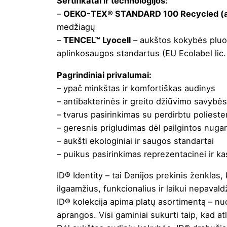
Sertifikatai ir technologijos:
–
OEKO-TEX® STANDARD 100 Recycled (app
medžiagų
–
TENCEL™ Lyocell
– aukštos kokybės pluoš
aplinkosaugos standartus (EU Ecolabel lic.
Pagrindiniai privalumai:
– ypač minkštas ir komfortiškas audinys
– antibakterinės ir greito džiūvimo savybė
– tvarus pasirinkimas su perdirbtu polieste
– geresnis prigludimas dėl pailgintos nuga
– aukšti ekologiniai ir saugos standartai
– puikus pasirinkimas reprezentacinei ir ka
ID® Identity – tai Danijos prekinis ženklas
ilgaamžius, funkcionalius ir laikui nepavald
ID® kolekcija apima platų asortimentą – nuo
aprangos. Visi gaminiai sukurti taip, kad at