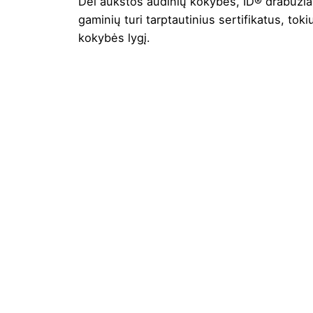
Dėl aukštos audinių kokybės, ID® drabužiai 
gaminių turi tarptautinius sertifikatus, t
kokybės lygį.
Spalva
B
Minimalus užsakomas kiekis
1
Medžiaga
5
Gramatūra / Talpa
Tipas
S
Prekės ženklas
I
Lytis
M