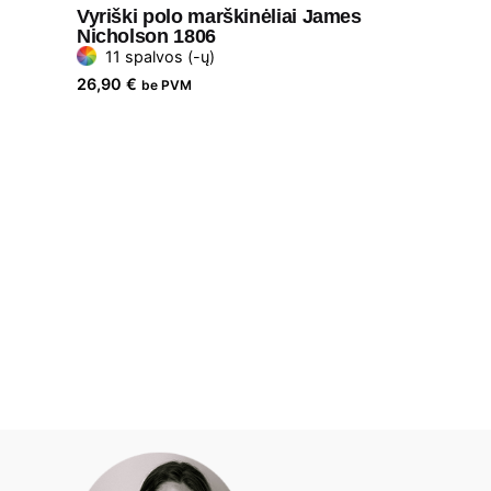
Vyriški polo marškinėliai James
Nicholson 1806
11 spalvos (-ų)
26,90
€
be PVM