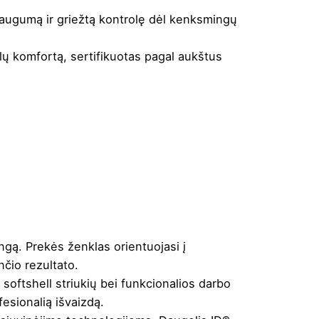
saugumą ir griežtą kontrolę dėl kenksmingų
ų komfortą, sertifikuotas pagal aukštus
angą. Prekės ženklas orientuojasi į
nčio rezultato.
 softshell striukių bei funkcionalios darbo
fesionalią išvaizdą.