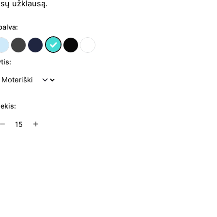
ūsų užklausą.
palva:
tis:
iekis:
rodukto
ekis:
oteriški
olo
Į užklausų krepšelį
arškinėliai
ase
557