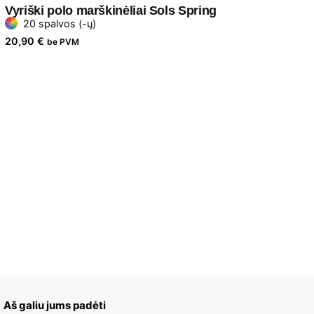
Vyriški polo marškinėliai Sols Spring
20 spalvos (-ų)
20,90
€
be PVM
Aš galiu jums padėti