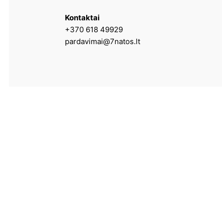
Kontaktai
+370 618 49929
pardavimai@7natos.lt