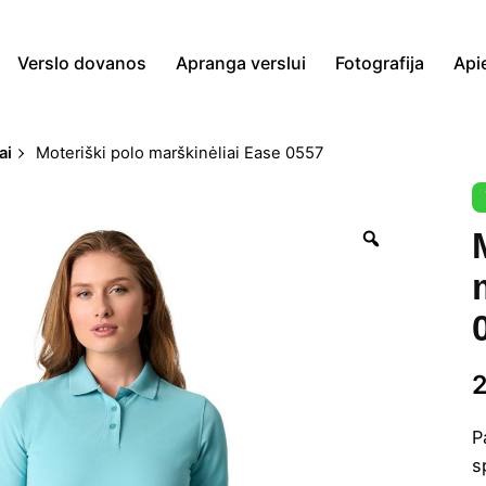
Verslo dovanos
Apranga verslui
Fotografija
Api
ai
Moteriški polo marškinėliai Ease 0557
Zoom
P
s