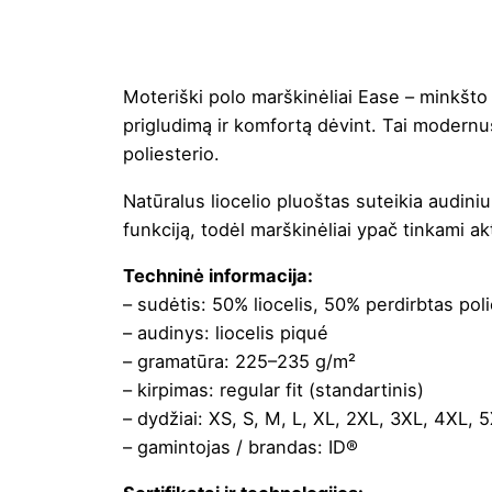
Moteriški polo marškinėliai Ease – minkšto 
prigludimą ir komfortą dėvint. Tai modernu
poliesterio.
Natūralus liocelio pluoštas suteikia audiniu
funkciją, todėl marškinėliai ypač tinkami 
Techninė informacija:
– sudėtis: 50% liocelis, 50% perdirbtas poli
– audinys: liocelis piqué
– gramatūra: 225–235 g/m²
– kirpimas: regular fit (standartinis)
– dydžiai: XS, S, M, L, XL, 2XL, 3XL, 4XL, 
– gamintojas / brandas: ID®