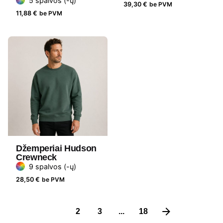
5 spalvos (-ų)
39,30
€
be PVM
11,88
€
be PVM
Džemperiai Hudson
Crewneck
9 spalvos (-ų)
28,50
€
be PVM
1
2
3
...
18