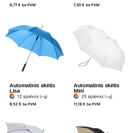
9,77
€
be PVM
7,30
€
be PVM
Automatinis skėtis
Automatinis skėtis
Lisa
Mini
12 spalvos (-ų)
25 spalvos (-ų)
8,52
€
be PVM
11,18
€
be PVM