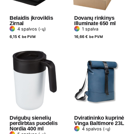
Belaidis įkroviklis
Dovanų rinkinys
Zirnal
Illuminate 650 ml
4 spalvos (-ų)
1 spalva
6,15
€
be PVM
16,66
€
be PVM
Dvigubų sienelių
Dviratininko kuprinė
perdirbtas puodelis
Vinga Baltimore 23L
Nordia 400 ml
4 spalvos (-ų)