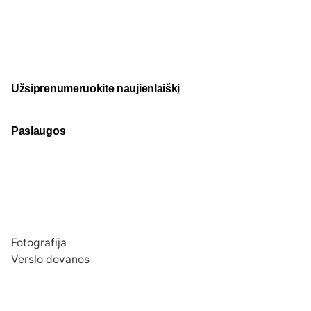
Užsiprenumeruokite naujienlaiškį
Paslaugos
Fotografija
Verslo dovanos
Spauda
Apranga verslui