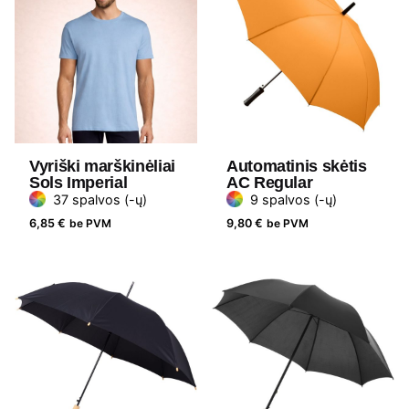
Vyriški marškinėliai
Automatinis skėtis
Sols Imperial
AC Regular
37 spalvos (-ų)
9 spalvos (-ų)
6,85
€
be PVM
9,80
€
be PVM