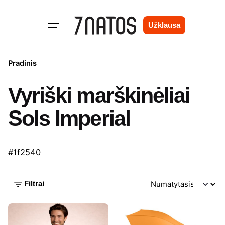
Skip
to
Užklausa
content
Pradinis
Vyriški marškinėliai
Sols Imperial
#1f2540
Filtrai