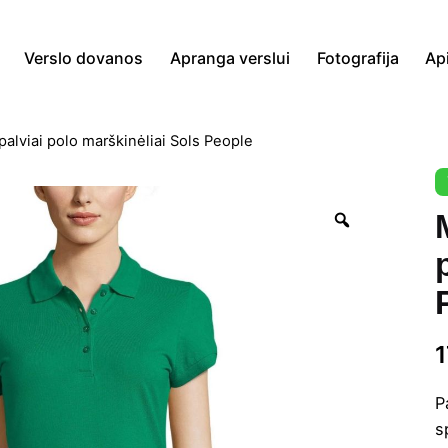
Verslo dovanos
Apranga verslui
Fotografija
Ap
palviai polo marškinėliai Sols People
Zoom
P
s