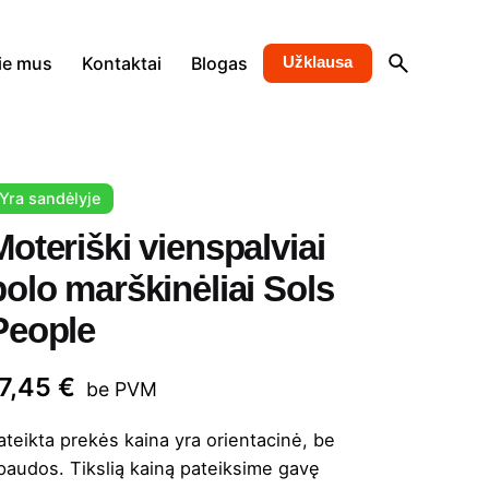
ie mus
Kontaktai
Blogas
Užklausa
Yra sandėlyje
Moteriški vienspalviai
polo marškinėliai Sols
People
17,45
€
be PVM
ateikta prekės kaina yra orientacinė, be
paudos. Tikslią kainą pateiksime gavę