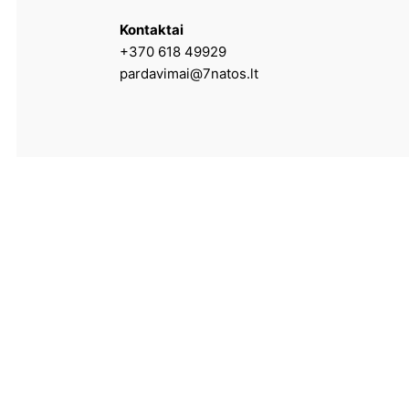
Kontaktai
+370 618 49929
pardavimai@7natos.lt
Paslaugos