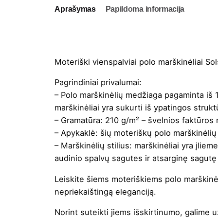
Aprašymas
Papildoma informacija
Moteriški vienspalviai polo marškinėliai S
Pagrindiniai privalumai:
– Polo marškinėlių medžiaga pagaminta iš 1
marškinėliai yra sukurti iš ypatingos strukt
– Gramatūra: 210 g/m² – švelnios faktūros 
– Apykaklė: šių moteriškų polo marškinėlių 
– Marškinėlių stilius: marškinėliai yra įlie
audinio spalvų sagutes ir atsarginę sagutę 
Leiskite šiems moteriškiems polo marškinėli
nepriekaištingą eleganciją.
Norint suteikti jiems išskirtinumo, galime