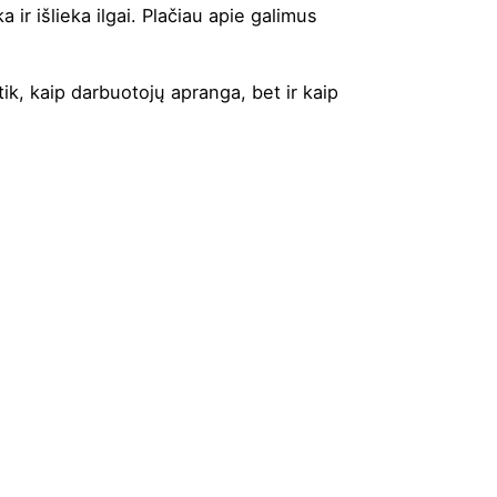
r išlieka ilgai. Plačiau apie galimus
ik, kaip darbuotojų apranga, bet ir kaip
anžinė
,
Raudona
,
Royal mėlyna
,
Salotinė
,