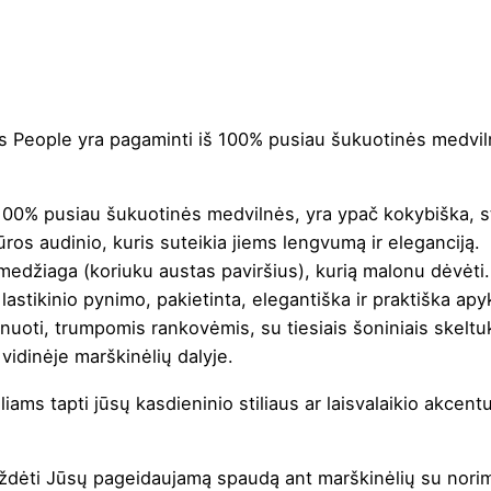
ols People yra pagaminti iš 100% pusiau šukuotinės medvil
00% pusiau šukuotinės medvilnės, yra ypač kokybiška, stan
ūros audinio, kuris suteikia jiems lengvumą ir eleganciją.
medžiaga (koriuku austas paviršius), kurią malonu dėvėti.
lastikinio pynimo, pakietinta, elegantiška ir praktiška ap
menuoti, trumpomis rankovėmis, su tiesiais šoniniais skeltuka
vidinėje marškinėlių dalyje.
ams tapti jūsų kasdieninio stiliaus ar laisvalaikio akcent
 uždėti Jūsų pageidaujamą spaudą ant marškinėlių su nori