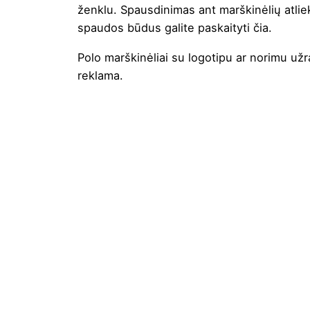
ženklu. Spausdinimas ant marškinėlių atliek
spaudos būdus galite paskaityti
čia
.
Polo marškinėliai su logotipu ar norimu užr
reklama.
Spalva
Auksinė
,
Balta
,
Juoda
,
Kelly žal
Smėlinė
,
Šokoladinė
,
Šviesi rož
Medžiaga
Medvilnė
Gramatūra
210
/ Talpa
Tipas
Liemenuotas
Lytis
Moteriški
Prekės
Sols