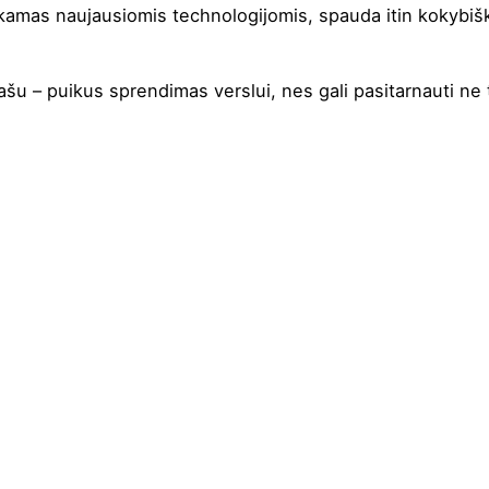
amas naujausiomis technologijomis, spauda itin kokybiška i
ašu – puikus sprendimas verslui, nes gali pasitarnauti ne t
ia
,
Khaki
,
Lagūnos mėlyna
,
Oranžinė
,
Orchidėja
,
Pilka mel
inė
,
Tamsiai mėlyna
,
Tamsiai violetinė
,
Žydra