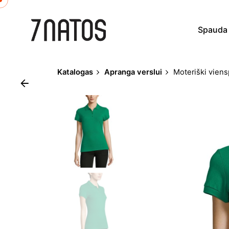
Skip
to
Spauda
content
Katalogas
Apranga verslui
Moteriški viens