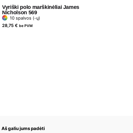
Vyriški polo marškinėliai James
Nicholson 569
10 spalvos (-ų)
28,75
€
be PVM
Aš galiu jums padėti