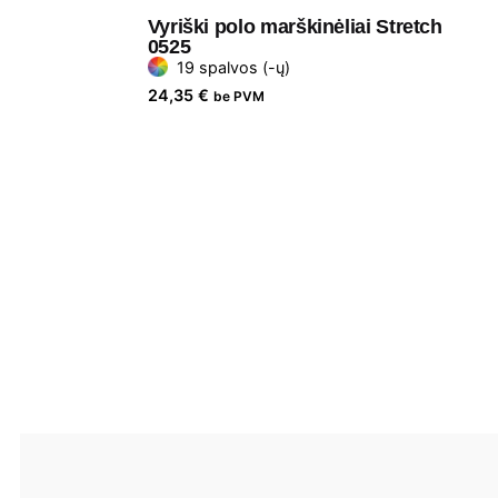
Vyriški polo marškinėliai Stretch
0525
19 spalvos (-ų)
24,35
€
be PVM