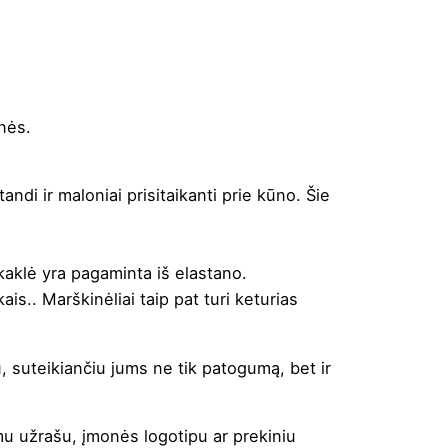
nės.
di ir maloniai prisitaikanti prie kūno. Šie
ykaklė yra pagaminta iš elastano.
is.. Marškinėliai taip pat turi keturias
u, suteikiančiu jums ne tik patogumą, bet ir
mu užrašu, įmonės logotipu ar prekiniu