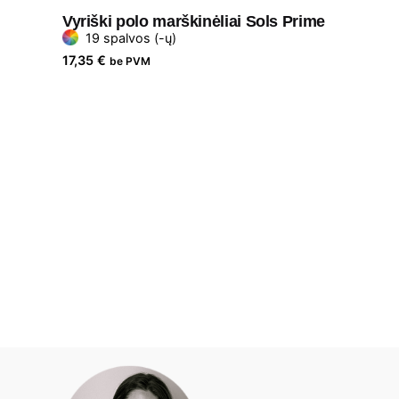
Vyriški polo marškinėliai Sols Prime
19 spalvos (-ų)
17,35
€
be PVM