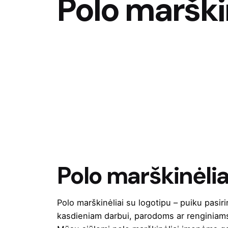
Polo marški
Polo marškinėlia
Polo marškinėliai su logotipu – puiku pasir
kasdieniam darbui, parodoms ar renginiam