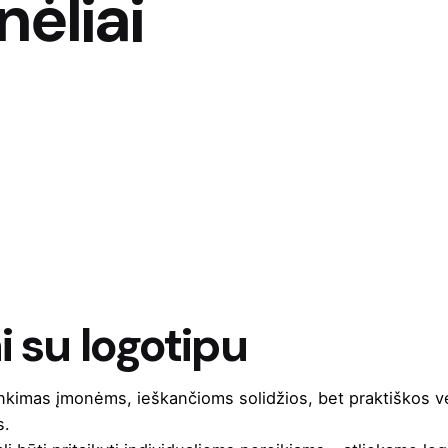
nėliai
i su logotipu
inkimas įmonėms, ieškančioms solidžios, bet praktiškos ve
s.