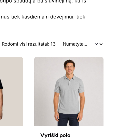
gotipo spaudą arba siuvinėjimą, kuris
amus tiek kasdieniam dėvėjimui, tiek
Rodomi visi rezultatai: 13
Vyriški polo