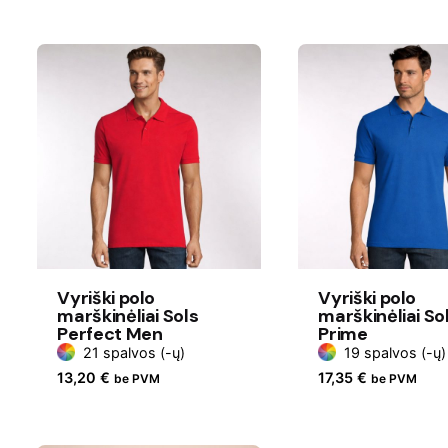
Vyriški polo
Vyriški polo
marškinėliai Sols
marškinėliai So
Perfect Men
Prime
21 spalvos (-ų)
19 spalvos (-ų)
13,20
€
17,35
€
be PVM
be PVM