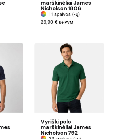
se
marškinėliai James
Nicholson 1806
11 spalvos (-ų)
26,90
€
be PVM
Vyriški polo
ames
marškinėliai James
Nicholson 792
23 spalvos (-ų)