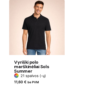
Vyriški polo
marškinėliai Sols
Summer
21 spalvos (-ų)
11,60
€
be PVM