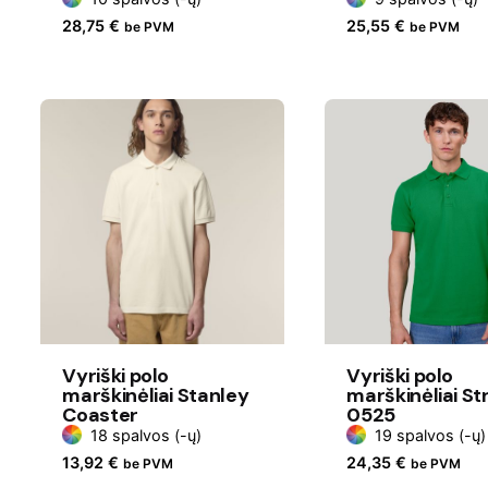
28,75
€
25,55
€
be PVM
be PVM
Vyriški polo
Vyriški polo
marškinėliai Stanley
marškinėliai St
Coaster
0525
18 spalvos (-ų)
19 spalvos (-ų)
13,92
€
24,35
€
be PVM
be PVM