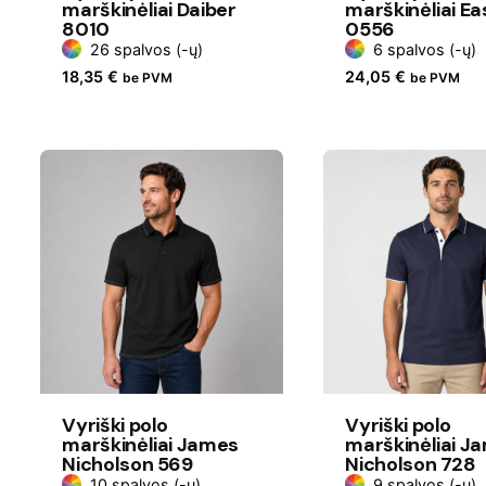
marškinėliai Daiber
marškinėliai Ea
8010
0556
26 spalvos (-ų)
6 spalvos (-ų)
18,35
€
24,05
€
be PVM
be PVM
Vyriški polo
Vyriški polo
marškinėliai James
marškinėliai J
Nicholson 569
Nicholson 728
10 spalvos (-ų)
9 spalvos (-ų)