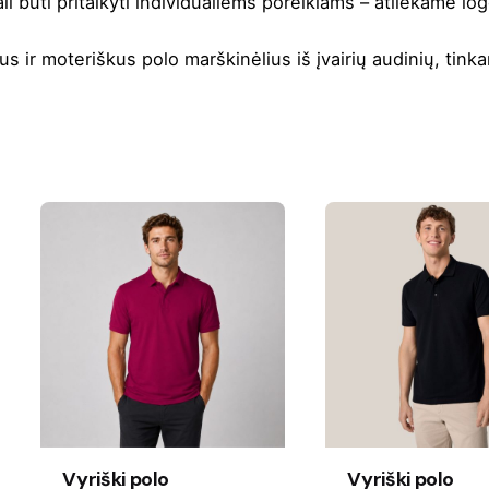
 būti pritaikyti individualiems poreikiams – atliekame lo
 ir moteriškus polo marškinėlius iš įvairių audinių, tink
Vyriški polo
Vyriški polo