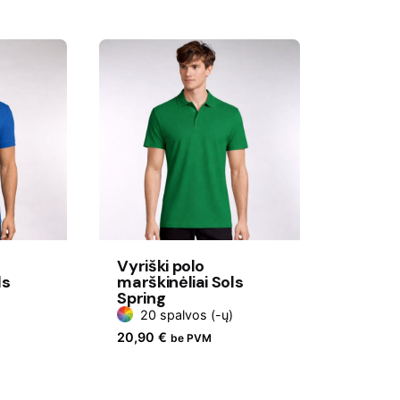
Vyriški polo
ls
marškinėliai Sols
Spring
20 spalvos (-ų)
20,90
€
be PVM