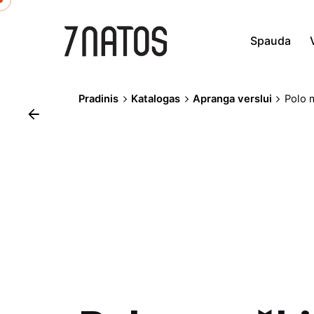
Skip
to
Spauda
content
Pradinis
Katalogas
Apranga verslui
Polo m