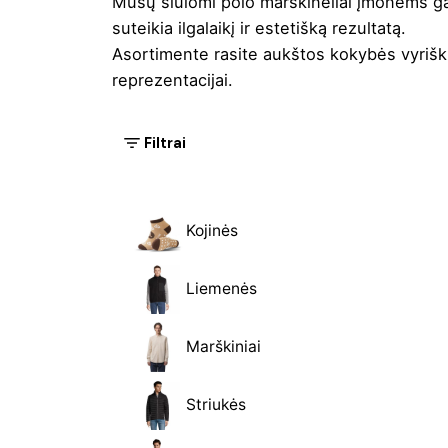
Mūsų siūlomi polo marškinėliai įmonėms gali
suteikia ilgalaikį ir estetišką rezultatą.
Asortimente rasite aukštos kokybės vyriškus
reprezentacijai.
Filtrai
Kojinės
Liemenės
Marškiniai
Striukės