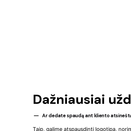
Dažniausiai už
Ar dedate spaudą ant kliento atsinešt
Taip, galime atspausdinti logotipą, nori