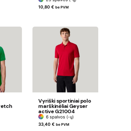
10,80
€
be PVM
Vyriški sportiniai polo
retch
marškinėliai Geyser
active G21004
6 spalvos (-ų)
33,40
€
be PVM