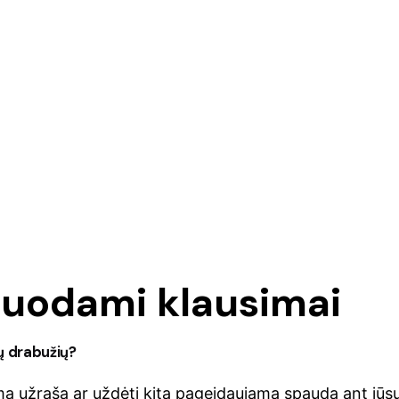
duodami klausimai
ų drabužių?
mą užrašą ar uždėti kitą pageidaujamą spaudą ant jūsų a