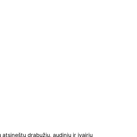
tsineštų drabužių, audinių ir įvairių