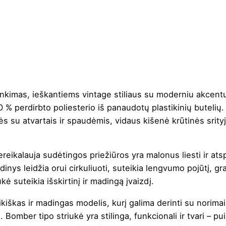
inkimas, ieškantiems vintage stiliaus su moderniu akcent
100 % perdirbto poliesterio iš panaudotų plastikinių buteli
s su atvartais ir spaudėmis, vidaus kišenė krūtinės srity
eikalauja sudėtingos priežiūros yra malonus liesti ir atsp
inys leidžia orui cirkuliuoti, suteikia lengvumo pojūtį, gr
kė suteikia išskirtinį ir madingą įvaizdį.
kiškas ir madingas modelis, kurį galima derinti su norimai
. Bomber tipo striukė yra stilinga, funkcionali ir tvari – 