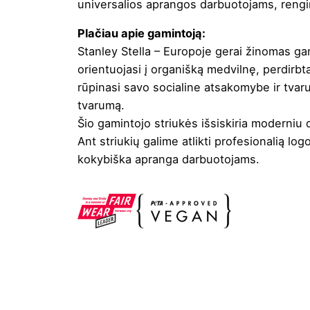
universalios aprangos darbuotojams, reng
Plačiau apie gamintoją:
Stanley Stella – Europoje gerai žinomas gam
orientuojasi į organišką medvilnę, perdirbt
rūpinasi savo socialine atsakomybe ir tvaru
tvarumą.
Šio gamintojo striukės išsiskiria moderniu 
Ant striukių galime atlikti profesionalią
log
kokybiška apranga darbuotojams.
Spalva
French mėlyna
,
Ju
Valymas
Negalima
Džiovinimas
Draudžiama džiovin
Lyginimas
Negalima