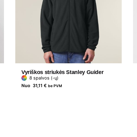
Vyriškos striukės Stanley Guider
8 spalvos (-ų)
Nuo
31,11
€
be PVM