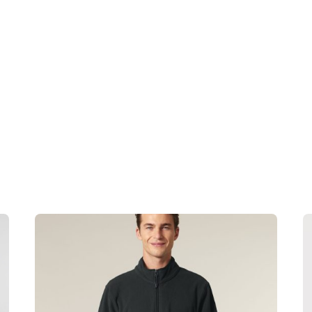
ours together. No ironing. Close all snaps before washing
XXL, XXS, XS
liesteris