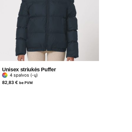
Unisex striukės Puffer
4 spalvos (-ų)
82,83
€
be PVM