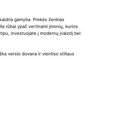
 skaidria gamyba. Prekės ženklas
lla rūbai ypač vertinami įmonių, kurios
tipu, investuojate į modernų įvaizdį bei
iška verslo dovana ir vientiso stiliaus