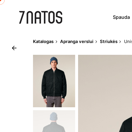
Skip
to
Spauda
content
Katalogas
Apranga verslui
Striukės
Uni