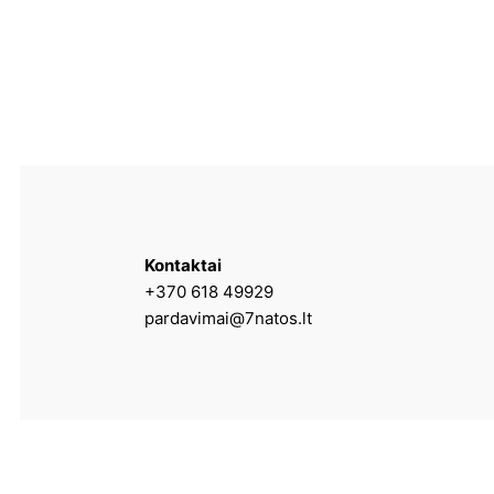
Kontaktai
+370 618 49929
pardavimai@7natos.lt