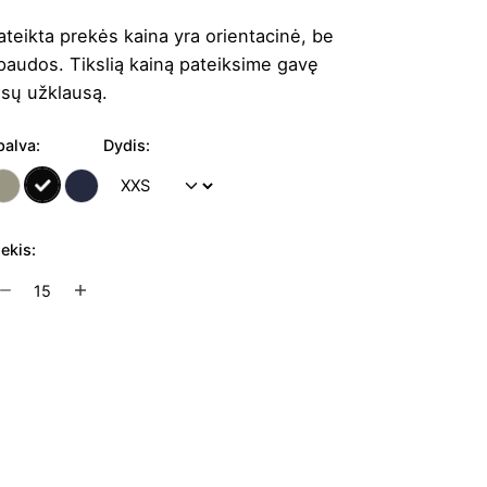
ateikta prekės kaina yra orientacinė, be
paudos. Tikslią kainą pateiksime gavę
ūsų užklausą.
palva:
Dydis:
iekis:
rodukto
ekis:
nisex
triukės
Į užklausų krepšelį
omber
.0