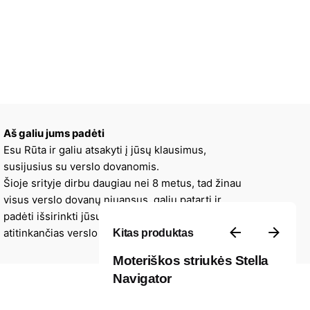
Aš galiu jums padėti
Esu Rūta ir galiu atsakyti į jūsų klausimus,
susijusius su verslo dovanomis.
Šioje srityje dirbu daugiau nei 8 metus, tad žinau
visus verslo dovanų niuansus, galiu patarti ir
padėti išsirinkti jūsų įmonės stilių ir viziją
Kitas produktas
atitinkančias verslo dovanas.
Moteriškos striukės Stella
Navigator