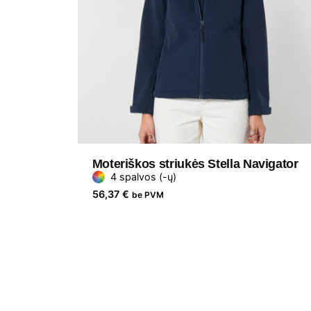
Moteriškos striukės Stella Navigator
4 spalvos (-ų)
56,37
€
be PVM