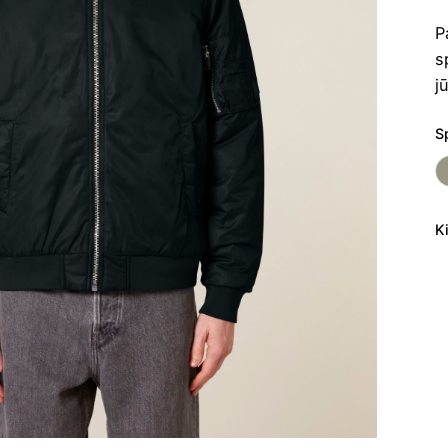
P
s
j
S
K
p
ki
U
s
B
2