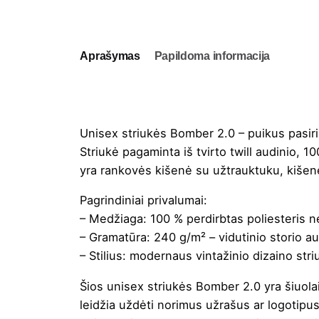
Aprašymas
Papildoma informacija
Unisex striukės Bomber 2.0 – puikus pasir
Striukė pagaminta iš tvirto twill audinio, 
yra rankovės kišenė su užtrauktuku, kišenė
Pagrindiniai privalumai:
– Medžiaga: 100 % perdirbtas poliesteris ner
– Gramatūra: 240 g/m² – vidutinio storio aud
– Stilius: modernaus vintažinio dizaino striu
Šios unisex striukės Bomber 2.0 yra šiuolai
leidžia uždėti norimus užrašus ar logotipus