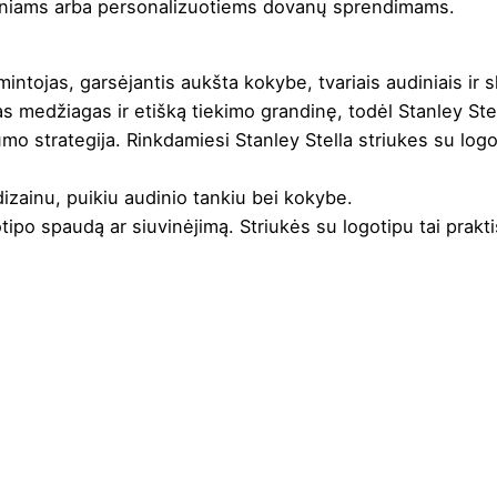
iniams arba personalizuotiems dovanų sprendimams.
intojas, garsėjantis aukšta kokybe, tvariais audiniais ir
as medžiagas ir etišką tiekimo grandinę, todėl Stanley Ste
mo strategija. Rinkdamiesi Stanley Stella striukes su logo
dizainu, puikiu audinio tankiu bei kokybe.
otipo spaudą ar siuvinėjimą
. Striukės su logotipu tai prakt
oda
,
Khaki
ti džiovyklėje