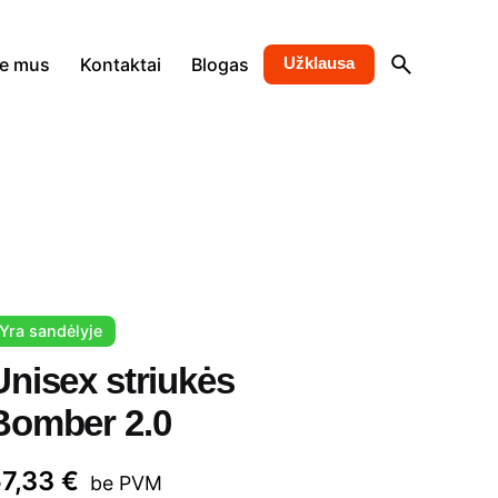
ie mus
Kontaktai
Blogas
Užklausa
Yra sandėlyje
Unisex striukės
Bomber 2.0
57,33
€
be PVM