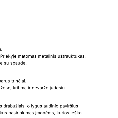
u.
ų. Priekyje matomas metalinis užtrauktukas,
je su spaude.
arus trinčiai.
ažesnį kritimą ir nevaržo judesių.
s drabužiais, o lygus audinio paviršius
puikus pasirinkimas įmonėms, kurios ieško