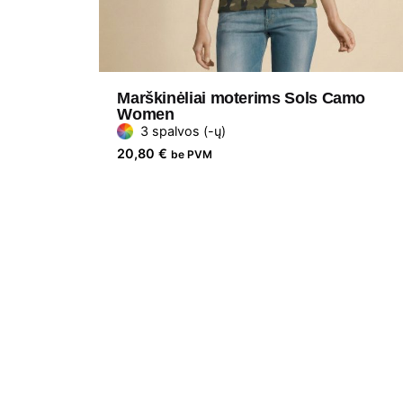
Marškinėliai moterims Sols Camo
Women
3 spalvos (-ų)
20,80
€
be PVM