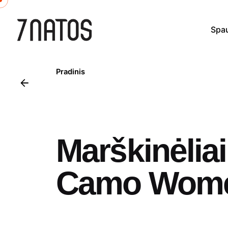
Skip
to
Spa
content
Pradinis
Marškinėlia
Camo Wom