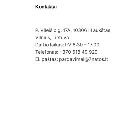
Kontaktai
P. Vileišio g. 17A, 10306 III aukštas,
Vilnius, Lietuva
Darbo laikas: I-V 8:30 – 17:00
Telefonas: +370 618 49 929
El. paštas: pardavimai@7natos.lt
Į viršų