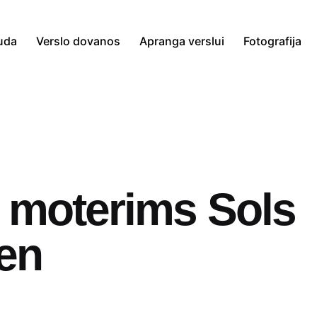
uda
Verslo dovanos
Apranga verslui
Fotografija
i moterims Sols
en