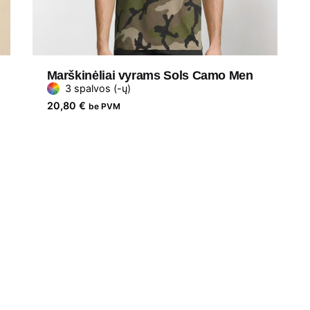
Marškinėliai vyrams Sols Camo Men
3 spalvos (-ų)
20,80
€
be PVM