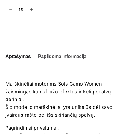
produkto
kiekis:
Marškinėliai
moterims
Į užklausų krepšelį
Sols
Camo
Women
Aprašymas
Papildoma informacija
Marškinėliai moterims Sols Camo Women –
žaismingas kamufliažo efektas ir kelių spalvų
deriniai.
Šio modelio marškinėliai yra unikalūs dėl savo
įvairaus rašto bei išsiskiriančių spalvų.
Pagrindiniai privalumai: