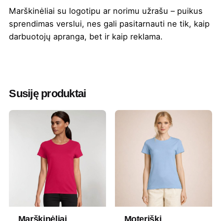
Marškinėliai su logotipu ar norimu užrašu – puikus
sprendimas verslui, nes gali pasitarnauti ne tik, kaip
darbuotojų apranga, bet ir kaip reklama.
Spalva
Camo
,
Mėlyna
,
Pilka
Medžiaga
Medvilnė
Susiję produktai
Gramatūra / Talpa
150
Tipas
Liemenuoti
Lytis
Moteriški
Prekės ženklas
Sols
Marškinėliai
Moteriški