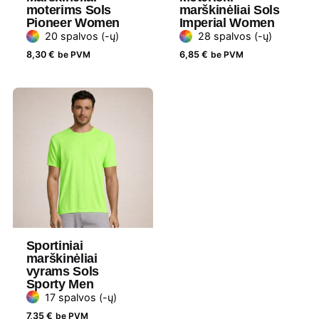
moterims Sols
marškinėliai Sols
Pioneer Women
Imperial Women
20 spalvos (-ų)
28 spalvos (-ų)
8,30
€
be PVM
6,85
€
be PVM
Sportiniai
marškinėliai
vyrams Sols
Sporty Men
17 spalvos (-ų)
7,35
€
be PVM