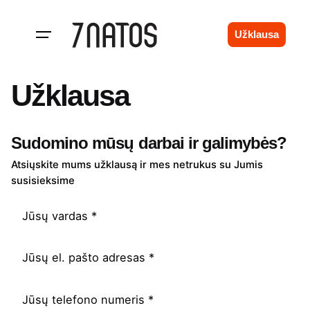
Skip
to
Užklausa
content
Užklausa
Sudomino mūsų darbai ir galimybės?
Atsiųskite mums užklausą ir mes netrukus su Jumis
susisieksime