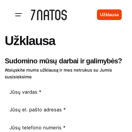
Skip
to
Užklausa
content
Užklausa
Sudomino mūsų darbai ir galimybės?
Atsiųskite mums užklausą ir mes netrukus su Jumis
susisieksime