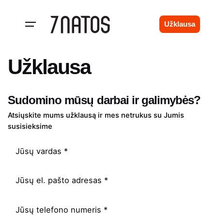
Skip
to
Užklausa
content
Užklausa
Sudomino mūsų darbai ir galimybės?
Atsiųskite mums užklausą ir mes netrukus su Jumis
susisieksime